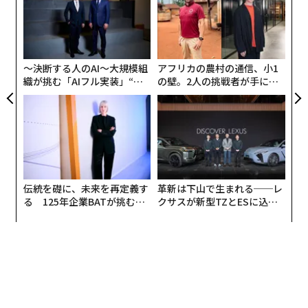
売り切れたことだ。
×ウ
ト
るか
“
リア
、く
シ
UM
ブランドがいま直面しているのは、この方向性である。
グ
影響力は、絶え間ない推奨によって築かれるものではな
〜決断する人のAI〜大規模組
アフリカの農村の通信、小1
くなった。ディインフルエンシングの時代へようこそ。
織が挑む「AIフル実装」“使
の壁。2人の挑戦者が手にし
う”企業から“動く”企業へ【N
た「次なる武器」
ディインフルエンシングが信頼を集め、より強
TTドコモビジネス×PwC】
いコンバージョンを生む理由
重要なのは、オーディエンスが拒んでいるのはインフル
エンサーマーケティングそのものではないということ
だ。拒まれているのは、予測可能性であり、長年にわた
伝統を礎に、未来を再定義す
革新は下山で生まれる──レ
る過度に磨き上げられた推奨である。人々はすでに「売
る 125年企業BATが挑むス
クサスが新型TZとESに込め
り込まれている」ことを見抜く訓練ができており、その
モークレスな未来
た「DISCOVER」の哲学
結果、たとえ否定的であっても誠実さを求める声が高ま
っている。この潮流は
2023年初頭
に急速に勢いを増し、
ハッシュタグ「#deinfluencing」はTikTokで10億回超
の視聴を記録。クリエイターが過剰消費を公然と問題提
起するなかで、継続的なエンゲージメントを集めてい