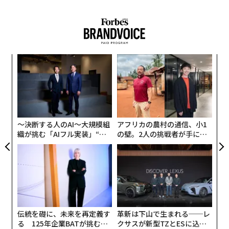
り、仕事と余暇のバランスをより重視するようになった
消費者は、台本どおりのコンテンツを見抜くことに長け
今、組織における従業員エンゲージメントとはどのよう
てきた。Nielsenの2021年「Trust in Advertising」調査
な姿をしているのだろうか。
では、
消費者の88%
が、知人からの推奨を他のいかなる
広告チャネルよりも信頼すると示された。個人的な推奨
従業員エンゲージメントを理解する
代の
〈7
は購買意思決定の最も強力なドライバーの1つである。
「超
ャ
しかし、その信頼は、コンテンツが過度に作り込まれて
×ウ
ト
興味深いことに、「従業員エンゲージメント」という用
るか
“
いたり、一面的だったりすると損なわれる。
リア
語は、1990年に学術誌に発表されたウィリアム・カーン
、く
シ
UM
グ
の研究にさかのぼることが多い。カーンによるエンゲー
今や信頼性は一貫性を上回る。「この製品は誰にでも合
ジメントの
定義
は、「組織メンバーが自らを仕事の役割
〜決断する人のAI〜大規模組
アフリカの農村の通信、小1
うわけではない」と言えるクリエイターは、すべての製
に結びつけること。エンゲージメントとは、役割遂行の
織が挑む「AIフル実装」“使
の壁。2人の挑戦者が手にし
品を万人向けとして提示するクリエイターよりも、長期
う”企業から“動く”企業へ【N
た「次なる武器」
中で身体的、認知的、感情的に自分自身を発揮し、表現
的には大きな価値をもたらすことが多い。
TTドコモビジネス×PwC】
することである」というものだった。
これは、否定的な内容を目的化すべきだという意味では
2012年のタワーズワトソンのレポートは、それを「もう
ない。ブランドは、限界やトレードオフを含むものであ
一歩踏み込む意欲と能力」と
定義
した。ギャラップは
っても誠実でいようとするインフルエンサーと組むべき
「従業員が仕事や職場に対して感じる関与と熱意」と
伝統を礎に、未来を再定義す
革新は下山で生まれる──レ
だ、ということである。そうすることでブランドは、よ
説明
している。
る 125年企業BATが挑むス
クサスが新型TZとESに込め