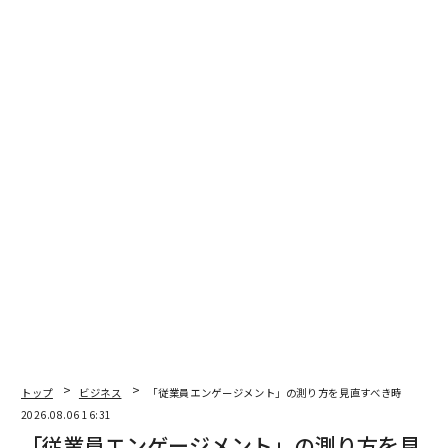
る。
また、2019年のEdelmanの報告書では、
消費者の63%
が、ブランド自身の発信よりもインフルエンサーの発言
のほうを信頼するとされている。つまりオーディエンス
は、無差別に製品を推す人物よりも、選別眼と独立性を
示すインフルエンサーのほうを信じる傾向が強いのであ
る。
さらに、ディインフルエンシングは幅広いパフォーマン
スの潮流とも整合する。実際、人は誠実で台本のないよ
うに感じられるコンテンツに引き寄せられる。つまり、
時折「それはお金を払う価値がない」と言えるクリエイ
ターのほうが、登場する製品をすべて勧めるクリエイタ
ーよりも信頼を積み重ねる。
トップ
ビジネス
「従業員エンゲージメント」の測り方を見直すべき時
逆説は単純だが強力である。クリエイターが購入を思い
2026.08.06 16:31
とどまらせると、次の推奨のインパクトが強まるのだ。
「従業員エンゲージメント」の測り方を見