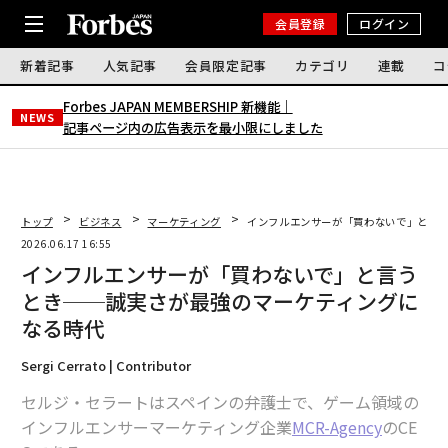
会員登録
ログイン
新着記事
人気記事
会員限定記事
カテゴリ
連載
コ
Forbes JAPAN MEMBERSHIP 新機能｜
NEWS
記事ページ内の広告表示を最小限にしました
トップ
ビジネス
マーケティング
インフルエンサーが「買わないで」と言
2026.06.17 16:55
インフルエンサーが「買わないで」と言う
とき──誠実さが最強のマーケティングに
なる時代
Sergi Cerrato | Contributor
セルジ・セラートはスペインの弁護士で、ゲーム領域の
インフルエンサーマーケティング企業
MCR-Agency
のCE