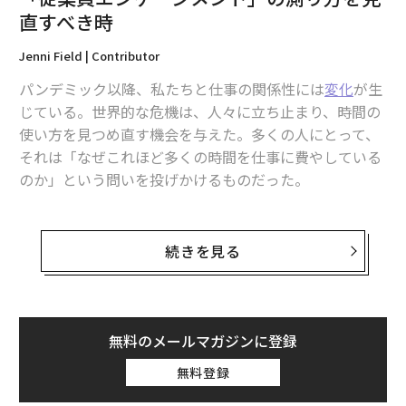
直すべき時
ブランドにとっての戦略的視点：コントロール
から信頼性へ
Jenni Field | Contributor
パンデミック以降、私たちと仕事の関係性には
変化
が生
長年、インフルエンサーマーケティングは「コントロー
じている。世界的な危機は、人々に立ち止まり、時間の
ル」のモデルで運用されてきた。ブランドが詳細なブリ
使い方を見つめ直す機会を与えた。多くの人にとって、
ーフを提供し、メッセージを定義し、逸脱を最小限に抑
それは「なぜこれほど多くの時間を仕事に費やしている
えつつ製品の利点を強調するコンテンツを期待する。可
のか」という問いを投げかけるものだった。
視性が主要目的だった時代には、このアプローチは合理
的だった。だが今日、それは影響力が実際に機能する仕
仕事をアイデンティティの一部と捉える人もいれば、目
組みと、ますますズレている。
的達成の手段と考える人もいる。しかしリーダーや多く
続きを見る
の組織は、従業員に仕事を深く大切に思ってもらいたい
ディインフルエンシングは、このモデルの中核を揺さぶ
と考える。期待以上の働きをし、全力を尽くすことで、
る。批評やニュアンス、時には矛盾すら持ち込むから
その思いを示してほしいのだ。組織はエンゲージした人
だ。ブランドにとってはリスクに映るかもしれない。し
材を求め、従業員エンゲージメントは組織の健全性を測
かし、いまより大きなリスクは、オーディエンスがもは
無料のメールマガジンに登録
る中核的な指標となっている。
や信頼しない過度に管理された物語を維持し続けること
無料登録
にある。
だが、パンデミックが時間の使い方を見直す契機とな