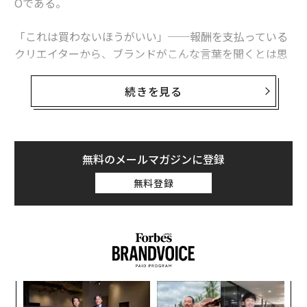
Oである。
「これは買わないほうがいい」──報酬を支払っている
クリエイターから、ブランドがこんな言葉を聞くとは思
わないだろう。しかしそれは、いまのインフルエンサー
マーケティングにおいて最も強力なシグナルの1つへと
続きを見る
急速に変わりつつある。
少し前、私は、すべての制作物が洗練され、前向きで、
ブリーフに完全に沿ったキャンペーンに携わった。イン
無料のメールマガジンに登録
フルエンサーは書面上はすべてを正しくやっていたが、
無料登録
反応は期待外れだった。エンゲージメントは浅く、コン
バージョンも伸び悩んだ。ちょうど同じ頃、キャンペー
ン外のあるクリエイターが、類似製品が価格に見合わな
い理由を解説する無償提供なしの動画を投稿した。その
動画は、私たちのキャンペーン全体を合わせた以上のコ
メント、保存、議論を生んだ。さらに重要なのは、その
代の
〈7
同じクリエイターが後に代替案を勧めたところ、数日で
「超
ャ