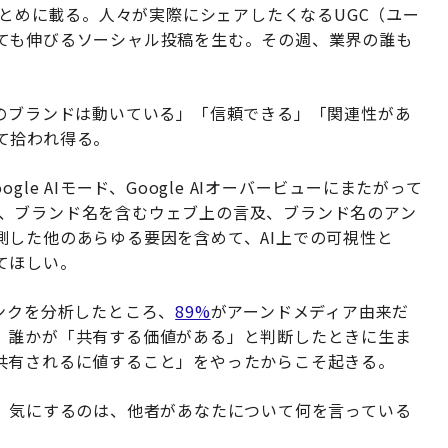
まとめに載る。人々が実際にシェアしたくなるUGC（ユー
ても伸びるソーシャル投稿を生む。その週、業界の誰も
このブランドは動いている」「信頼できる」「関連性があ
て拾われ得る。
ogle AIモード、Google AIオーバービューにまたがって
言及が、ブランド名を含むウェブ上の言及、ブランド名のアン
測した他のあらゆる要因を含めて、AI上での可視性と
てほしい。
のリンクを分析したところ、
89%
がアーンドメディア由来だ
。誰かが「共有する価値がある」と判断したときに生ま
共有されるに値すること」をやったからこそ起きる。
い。気にするのは、他者があなたについて何を言っている