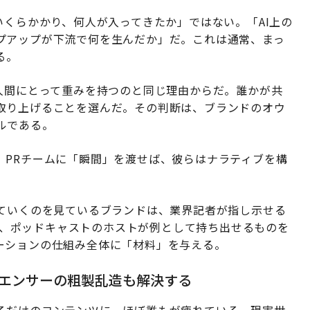
いくらかかり、何人が入ってきたか」ではない。「AI上の
プアップが下流で何を生んだか」だ。これは通常、まっ
る。
人間にとって重みを持つのと同じ理由からだ。誰かが共
取り上げることを選んだ。その判断は、ブランドのオウ
ルである。
。PRチームに「瞬間」を渡せば、彼らはナラティブを構
していくのを見ているブランドは、業界記者が指し示せる
もの、ポッドキャストのホストが例として持ち出せるものを
ーションの仕組み全体に「材料」を与える。
エンサーの粗製乱造も解決する
るだけのコンテンツに、ほぼ誰もが疲れている。現実世