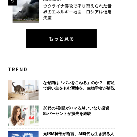
ウクライナ侵攻で塗り替えられた世
界のエネルギー地図 ロシアは信用
失墜
もっと見る
TREND
なぜ猫は「パンをこねる」のか？ 前足
で飼い主をもむ習性を、生物学者が解説
20代の4割超がハマるAIいいなり投資
85パーセントが損失を経験
元IBM幹部が断言、AI時代も生き残る人