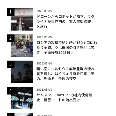
2026.08.05
ドローンからロボットが降下、ウク
ライナが世界初の「無人空挺強襲」
を遂行
2026.08.05
ロシアの攻撃で給油所が150キロにわ
たり全滅、ウは米国の引き寄せに奔
走 全面侵攻1623日目
2026.08.04
暗い空にペルセウス座流星群の流れ
星を探し、はくちょう座を目印に天
の川を辿る 今週の夜空
2023.05.03
サムスン、ChatGPTの社内使用禁
止 機密コードの流出受け
2026.08.04