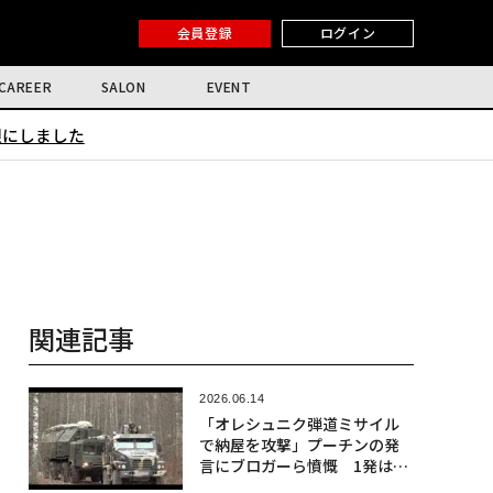
会員登録
ログイン
CAREER
SALON
EVENT
限にしました
関連記事
2026.06.14
「オレシュニク弾道ミサイル
で納屋を攻撃」プーチンの発
言にブロガーら憤慨 1発はロ
占領地域に落下