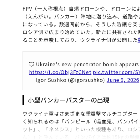
FPV（一人称視点）自爆ドローンや、ドローンに
（えんがい。バンカー）陣地に潜り込み、道路や
になっている。数週間前から、そうした防護を突
ロシア側で広まり始めていた。新たに共有された
ることを示唆しており、ウクライナ側が公開した
💥 Ukraine's new penetrator bomb appears t
https://t.co/Obj3FzCNet
pic.twitter.com/S
— Igor Sushko (@igorsushko)
June 9, 2026
小型バンカーバスターの出現
ウクライナ軍はさまざまな重爆撃マルチコプター
く知られるのは「バンピール（吸血鬼、バンパイ
ット」、「ネメシス」といった機種もあり、ロシ
ん）」と呼んでいる。バンパイアは約15kgの爆