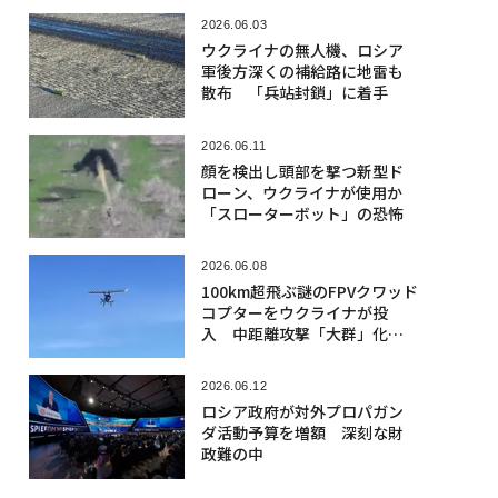
2026.06.03
ウクライナの無人機、ロシア
軍後方深くの補給路に地雷も
散布 「兵站封鎖」に着手
2026.06.11
顔を検出し頭部を撃つ新型ド
ローン、ウクライナが使用か
「スローターボット」の恐怖
2026.06.08
100km超飛ぶ謎のFPVクワッド
コプターをウクライナが投
入 中距離攻撃「大群」化の
可能性
2026.06.12
ロシア政府が対外プロパガン
ダ活動予算を増額 深刻な財
政難の中