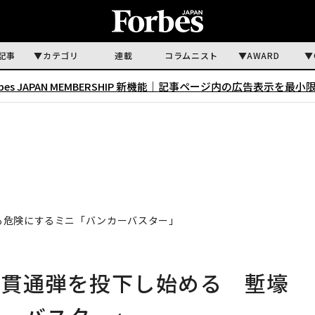
記事
カテゴリ
連載
コラムニスト
AWARD
rbes JAPAN MEMBERSHIP 新機能｜
記事ページ内の広告表示を最小
も危険にするミニ「バンカーバスター」
中貫通弾を投下し始める 塹壕