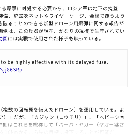
よる爆撃に対処する必要から、ロシア軍は地下の掩蓋
装備、施設をネットやワイヤーケージ、金網で覆うよう
き破ることのできる新型ドローン用爆弾に関する報告が
画像は、この兵器が現在、かなりの規模で生産されてい
動画
には実戦で使用された様子も映っている。
o be highly effective with its delayed fuse.
Ysjj86SRp
（複数の回転翼を備えたドローン）を運用している。よ
ア）」だが、「カジャン（コウモリ）」、「ヘビーショ
ア側はこれらを総称して「バーバ・ヤガー（ヤガー婆さ
弾を16kmかそこら先の目標に投下することが可能だ。