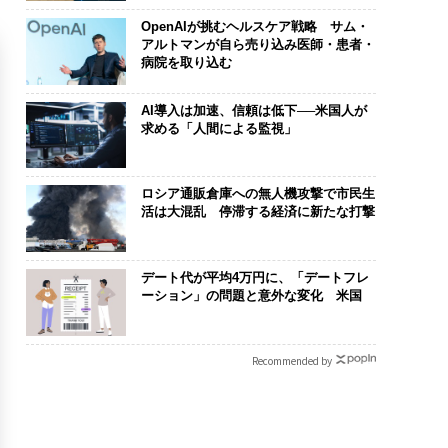
OpenAIが挑むヘルスケア戦略 サム・
アルトマンが自ら売り込み医師・患者・
病院を取り込む
AI導入は加速、信頼は低下──米国人が
求める「人間による監視」
ロシア通販倉庫への無人機攻撃で市民生
活は大混乱 停滞する経済に新たな打撃
デート代が平均4万円に、「デートフレ
ーション」の問題と意外な変化 米国
Recommended by