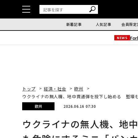
新着記事
人気記事
会員限定
Fo
NEWS
トップ
経済・社会
欧州
ウクライナの無人機、地中貫通弾を投下し始める 塹壕
欧州
2026.06.16 07:30
ウクライナの無人機、地