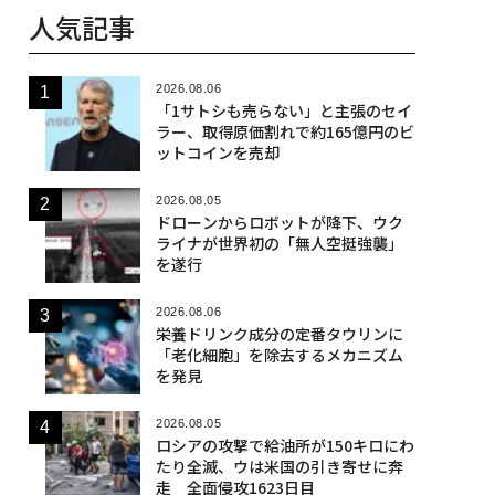
人気記事
2026.08.06
「1サトシも売らない」と主張のセイ
ラー、取得原価割れで約165億円のビ
ットコインを売却
2026.08.05
ドローンからロボットが降下、ウク
ライナが世界初の「無人空挺強襲」
を遂行
2026.08.06
栄養ドリンク成分の定番タウリンに
「老化細胞」を除去するメカニズム
を発見
2026.08.05
ロシアの攻撃で給油所が150キロにわ
たり全滅、ウは米国の引き寄せに奔
走 全面侵攻1623日目