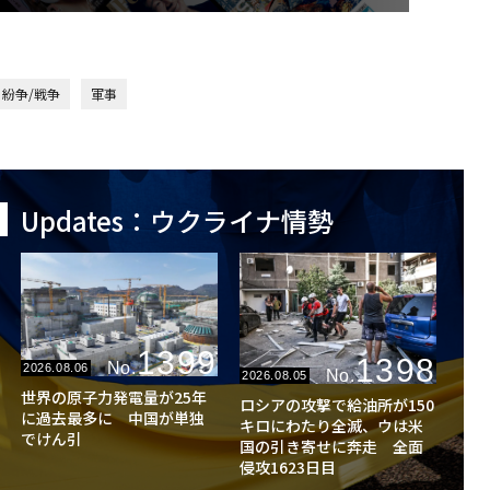
紛争/戦争
軍事
Updates：ウクライナ情勢
1399
1398
No.
2026.08.06
No.
2026.08.05
世界の原子力発電量が25年
ロシアの攻撃で給油所が150
に過去最多に 中国が単独
キロにわたり全滅、ウは米
でけん引
国の引き寄せに奔走 全面
侵攻1623日目