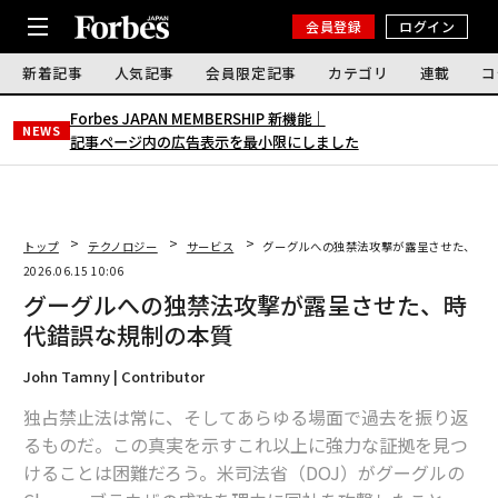
会員登録
ログイン
新着記事
人気記事
会員限定記事
カテゴリ
連載
コ
Forbes JAPAN MEMBERSHIP 新機能｜
NEWS
記事ページ内の広告表示を最小限にしました
トップ
テクノロジー
サービス
グーグルへの独禁法攻撃が露呈させた、時
2026.06.15 10:06
グーグルへの独禁法攻撃が露呈させた、時
代錯誤な規制の本質
John Tamny | Contributor
独占禁止法は常に、そしてあらゆる場面で過去を振り返
るものだ。この真実を示すこれ以上に強力な証拠を見つ
けることは困難だろう。米司法省（DOJ）がグーグルの