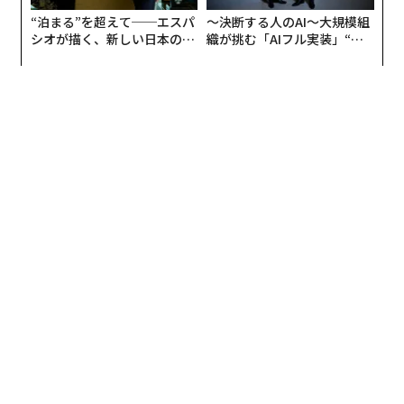
この構造的な課題に対し、グーグルが提示した解が「エ
最新号の購入はこちらから
“泊まる”を超えて──エスパ
〜決断する人のAI〜大規模組
ージェンティック・ワークスペース」という概念だ。
シオが描く、新しい日本のラ
織が挑む「AIフル実装」“使
グジュアリー（前編）
う”企業から“動く”企業へ【N
メンバーシップに登録する
TTドコモビジネス×PwC】
現在、多くのユーザーがGoogle Workspaceを構成するG
mail、カレンダー、ドキュメント、スプレッドシートと
いった個々のアプリケーションを使いこなしながら成果
物を作り出している。しかし、AIの進化によってアプリ
ケーションを隔てる境界線はすでに曖昧になり始めてい
関連記事
る。
エクスペディアがAIとエージェント設計で旅行体験を再発明
「Google Workspaceは現在、学生や中小企業から大企
国際送金各社、AI戦略を内部プロセス改善へ転換
業、政府機関まで40億人を超える幅広いユーザーにご利
用いただいています。高度なAIテクノロジーは技術に詳
小売業界のテクノロジー活用が実用段階へ：店舗運営への影響
しい一部の方々やアーリーアダプターだけのものではあ
りません。すべての人々に利便性をお届けして、そのメ
OSの境界が消える未来──アップルがWWDCで示した「新デバイス」の可
リットを享受していただくことがグーグルの責任であ
能性
り、大きな機会だと考えています」
ブランドグッズで顧客との絆を深める：テクノロジー業界の戦略的活用法