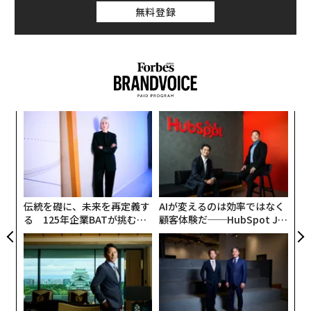
ある。グーグルはもはやChromeの強制的な売却に直面
を軸に、キム氏の言葉からその核心に迫った。
無料登録
していないが、デジタル広告における成功に対する継続
的な独占禁止法の執行に苦しんでいる。
アプリの境界が消える「エージェンティック・
ワークスペース」
DOJの以前のChromeへの攻撃の時代錯誤な性質が、抑
7月30日に行われた基調講演の壇上で、キム氏は日本古
制を促すことを願うばかりだ。AI分野における競争が非
来の「おもてなし」の精神に言及した。「相手が言葉に
常に実質的であるからこそ、広告がこの真実を反映する
する前にニーズを察知して配慮する姿勢を、私たちが毎
のは時間の問題だ。つまり、グーグルの誤って想定され
な
日使うAIツールにももたらしたい」というメッセージ
術
たデジタル広告独占に対する独占禁止法の攻撃は、Chro
た
は、グーグルが描く次世代のプロダクト思想を表してい
meの絶大な人気のために同社が受けた攻撃と同じくら
〜
ア
る。
金
い馬鹿げたものに見えるようになるだろう。
個
ェ
現代のオフィスワーカーが直面している最大の課題は、
（
forbes.com 原文
）
伝統を礎に、未来を再定義す
AIが変えるのは効率ではなく
業務の「断片化（フラグメンテーション）」だ。必要な
る 125年企業BATが挑むス
顧客体験だ──HubSpot Ja
モークレスな未来
panが語る「Grow Better」
ファイルを探すために複数のアプリケーションを行き来
な組織のつくり方
し、チャットやメールの確認に追われ、人間自身がアプ
リとアプリをつなぐ「ミドルウェア」として時間を費や
2026年9月号発売中
している。