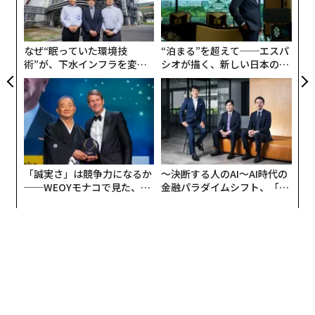
が示唆に富んでいる。その理由を理解するには、読者は
リア
オ
UM
2024年のChromeでの検索と2026年5月の検索の性質を
ジ
考えてみるだけでよい。両者の間に大きな違いがあると
なぜ“眠っていた環境技
“泊まる”を超えて──エスパ
言うのは、控えめな表現だ。
術”が、下水インフラを変え
シオが描く、新しい日本のラ
たのか──産総研×月島JFE
グジュアリー（前編）
もちろん、この違いを生み出したのは、DOJには訴訟の
アクアソリューションの10年
根拠がなかったという事実だ。人間とコンピューターや
その他のあらゆるデバイスとのやり取りは境界のない概
念であるため、「支配的地位」を信頼性をもって断定す
る方法は決してない。変化はあまりにも速く、それがあ
「誠実さ」は競争力になるか
〜決断する人のAI〜AI時代の
まりにも速いのは、テクノロジー分野の誰もが、いかな
──WEOYモナコで見た、く
金融パラダイムシフト、「超
る種類の停滞も陳腐化への急速な道であることを認識し
ら寿司の経営哲学
個別化」の核心 【MUFG×ウ
ているからだ。
ェルスナビ×PwC】
DOJは、Chromeのおかげでグーグルが不公正な独占を
享受していると主張した。しかし、それが真実であれ
ば、今日Chromeを訪れても2024年と何ら変わらないと
いうことも真実になるはずだ。しかし、それは全く当て