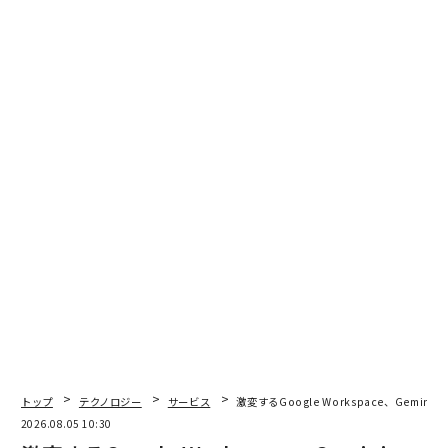
はまらない。
つまり、グーグルに対するDOJの訴訟は、トム・ブレイ
ディ時代にニューイングランド・ペイトリオッツがリー
グを不公正に独占したとして、NFLの権力者たちが同チ
ームを嫌がらせするという、現代のスポーツに相当する
ものだった。ブレイディはChromeと同様に優秀だった
が、スポーツはテクノロジーと同様に進化し続けてい
る。
Chromeはユーザーにとって不可欠なものだったが、そ
れを素晴らしいものにしたのはその有用性だった。同様
に、それが継続的に素晴らしいものであり続けているの
は、グーグルが独占企業とは正反対のように振る舞い、
ユーザー体験を絶えず改善するために熱心に取り組んで
いるからだ。
トップ
テクノロジー
サービス
激変するGoogle Workspace、Gemi
これが、2024年の検索とは全く似ていない検索への道筋
2026.08.05 10:30