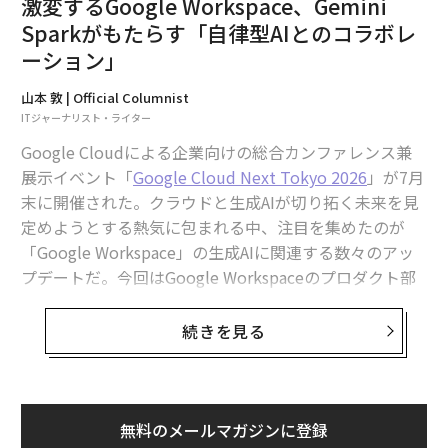
における2行の検索バーについてのポイントであり、現
激変するGoogle Workspace、Gemini
実的には2026年初頭の検索とさえ似ていない。停滞は繰
Sparkがもたらす「自律型AIとのコラボレ
り返すが致命的であり、後者がGoogle.comへの訪問が
ーション」
常に進化し続ける体験である理由を説明している。ここ
で重要なのは、前述の真実が変わる見込みはないという
山本 敦 | Official Columnist
ITジャーナリスト・ライター
ことだ。
Google Cloudによる企業向けの総合カンファレンス兼
グーグルのGeminiについて考えてみよう。あなたがこれ
展示イベント「
Google Cloud Next Tokyo 2026
」が7月
を読んでいる今、グーグルのAIは10億人のユーザーを超
末に開催された。クラウドと生成AIが切り拓く未来を見
えた。グーグルがイノベーションを続ければ、すぐにこ
定めようとする熱気に包まれる中、注目を集めたのが
の数字は小さくなるだろう。それに伴い、熾烈な競争が
「Google Workspace」の生成AIに関連する数々のアッ
グーグルの継続的な進化を推進する中で、Chromeは
プデートだ。今回はGoogle Workspaceのプロダクト部
人々の集合的な意識の中でますます後退していくことが
門を率いるユリー・クォン・キム氏に単独インタビュー
予想される。現時点では、Geminiは独占禁止法が常に、
を行った。
続きを見る
そしてあらゆる場面で過去を振り返るものであることを
改めて思い起こさせるものだ。
生成AIが急速に普及する中、Google Workspaceはどこ
へ向かうのか。Geminiとの融合や自律型AIエージェン
しかし、今後を見据えると、残念ながらさらなる展開が
ト、料金体系、そしてグーグルならではの垂直統合戦略
無料のメールマガジンに登録