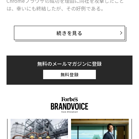
Chromeブラウザの成功を理由に同社を攻撃したこと
は、幸いにも終結したが、その好例である。
この愚かさの本質を理解するには、読者はこの論説を読
みながら、
グーグルで検索
を実行してみるだけでよい。
続きを見る
そうすれば、まったく異なる、そして明らかに進化して
いる検索体験が明らかになるだろう。
やや具体的に言えば、グーグルの検索バー自体が、検索
無料のメールマガジンに登録
の性質の変化を反映して変わっている。現在は本質的に
無料登録
「2行」になっており、個人がコンピューター（「コン
ピューター」という言葉自体が時代遅れだが）とやり取
りする方法が、人々が以前さまざまなデバイスを使用し
ていた方法とますます相反するようになっている事実を
反映している。
〈7
このことを考えると、DOJが最初にグーグルのChrome
ャ
ブラウザを標的にしたのは2024年11月であり、これ自体
ト
“