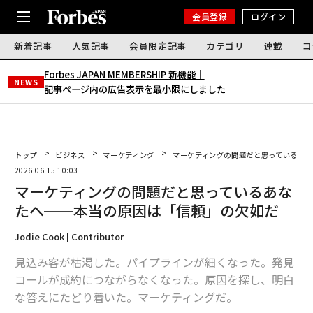
会員登録
ログイン
新着記事
人気記事
会員限定記事
カテゴリ
連載
コ
Forbes JAPAN MEMBERSHIP 新機能｜
NEWS
記事ページ内の広告表示を最小限にしました
トップ
ビジネス
マーケティング
マーケティングの問題だと思っているあ
2026.06.15 10:03
マーケティングの問題だと思っているあな
たへ──本当の原因は「信頼」の欠如だ
Jodie Cook | Contributor
見込み客が枯渇した。パイプラインが細くなった。発見
コールが成約につながらなくなった。原因を探し、明白
な答えにたどり着いた。マーケティングだ。