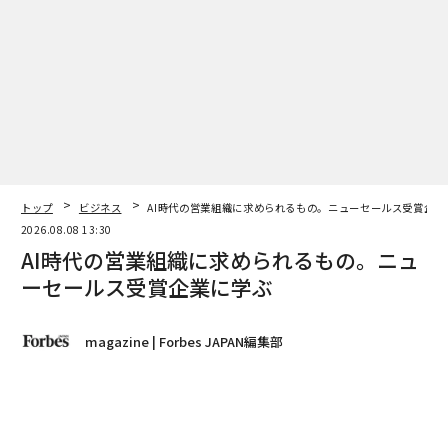
あなたの問題が信頼であり、トラフィックではない兆候
トラフィックは問題ないが、コンバージョンが悪い。見
込み客はコールを予約するが、その後音信不通になる。
提案書には丁寧な「結構です」が返ってくる。発見コー
ルは友好的に感じるが、決して成約しない。見込み客は
検討したいと言い、二度と戻ってこない。
トップ
ビジネス
AI時代の営業組織に求められるもの。ニューセールス受賞企業
これらは、あなたが十分な信頼を構築していない明確な
2026.08.08 13:30
兆候だ。買い手はあなたが誰かを知っている。オファー
AI時代の営業組織に求められるもの。ニュ
を見た。コンバージョンが失敗しているのは、彼らがお
ーセールス受賞企業に学ぶ
金を使うのに安全だと感じるほど、あなたと十分な時間
を過ごしていないからだ。より多くのマーケティング
magazine | Forbes JAPAN編集部
は、同じ結果をより多く生み出すだけだ。解決策はもっ
と身近なところにある。マーケティングだけでは到達で
きない種類の信頼を構築する、あなたの仕事の部分を
著者フォロー
記事を保存
隠すのをやめよう
。
NEW SALES OF THE YEAR 2026 授賞式｜2026年6月8日、グランド ハイア