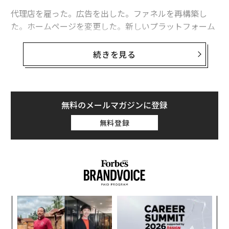
代理店を雇った。広告を出した。ファネルを再構築し
た。ホームページを変更した。新しいプラットフォーム
を試した。6カ月後、パイプラインは依然として細いま
ま、代理店への請求書は決済され、同じ問題がそこに残
続きを見る
っている。
これはマーケティング問題の衣をまとった信頼の問題
だ。あなたのパイプラインに必要なのは、より多くの見
無料のメールマガジンに登録
込み客ではない。すでにあなたを信頼し、購入する準備
無料登録
ができている見込み客が必要なのだ。
マーケティングは人々をあなたのオファーの前に連れて
くる。信頼が、彼らが成約するかどうかを決める。この
2つには異なる作業が必要であり、信頼を構築する作業
こそ、ほとんどの創業者が予算を間違ったものに費やし
革
ている間に飛ばしてしまうステップだ。正しいもの、そ
ク
れは
パーソナルブランド
だ。
た「
「