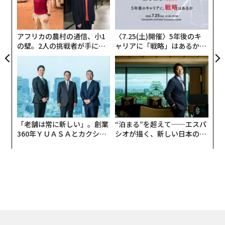
左右
信頼の問題がマーケティングの問題に偽装され
T
る仕組み
日
アフリカの農村の通信、小1
〈7.25(土)開催〉5年後のキ
信頼の問題とマーケティングの問題は、ビジネスの内側
の壁。2人の挑戦者が手にし
ャリアに「戦略」はあるか。
た「次なる武器」
トップエグゼクティブのキャ
から見ると同一に見える。どちらも細いパイプライン、
リアに触れる1日│CAREER S
低いコンバージョン、何もうまくいっていないという感
UMMIT 2026
覚を生み出す。違いが現れるのは、マーケティングを修
正しても何も変わらないときだ。見込み客は到着する。
コンバージョンは横ばいのまま。代理店のレポートは素
晴らしく見える。あなたの銀行口座はそうではない。
「老舗は常に新しい」。創業
“泊まる”を超えて──エスパ
360年ＹＵＡＳＡとカクシン
シオが描く、新しい日本のラ
2026年の買い手は、これまで以上に懐疑的で、気が散り
CEO田尻望が語る、AIを超え
グジュアリー（前編）
る人の価値
やすく、間違った選択をすることを恐れている。彼らは
最も安全に信頼できると感じる相手を選ぶ。マーケティ
ングはあなたの名前を彼らの前に置くことができる。信
頼こそが、彼らをクリックさせ、予約させ、支払わせる
ものだ。2つ目のピースがなければ、1つ目のピースは何
もしない。