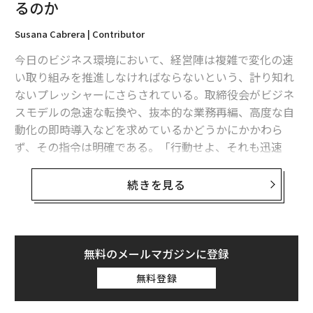
から始まる。言語を学び、現地の習慣に参加するといっ
るのか
た単純な行動が大きな効果をもたらす。
Susana Cabrera | Contributor
現地のパートナーも、特に言語的・文化的ギャップが大
今日のビジネス環境において、経営陣は複雑で変化の速
きい場合には非常に貴重だ。例えばイラクでは、現地の
い取り組みを推進しなければならないという、計り知れ
人々が地域の部族とその地域のビジネスへの影響につい
ないプレッシャーにさらされている。取締役会がビジネ
て文脈を提供してくれる。私の経験では、こうした連絡
スモデルの急速な転換や、抜本的な業務再編、高度な自
先から積極的に情報を求める必要がある。彼らがスプー
動化の即時導入などを求めているかどうかにかかわら
ンで食べさせてくれることを期待してはいけない。
ず、その指令は明確である。「行動せよ、それも迅速
に」というものだ。
最後に、単に現地文化に参加するだけでなく、それに貢
続きを見る
献することを検討してほしい。私は多国籍企業がイラク
しかし、洗練されたプレゼンテーションや取締役会での
でこれをさまざまな方法で行っているのを見てきた。教
満場一致の可決の裏では、よくあるパターンが展開し始
育への投資（これは将来の労働力の訓練にも役立つ）か
める。実行が始まると同時に、その取り組みは遅れ始め
ら病院の建設まで。私がイラクで企業が行っているのを
る。締め切りは先送りされ、予想外の統合上の障害が浮
無料のメールマガジンに登録
見たように、宗教的な巡礼者に食べ物を提供するなど、
上し、期待されていた投資収益率は低下し始める。
無料登録
現地のイベントを支援するような単純なことでさえ、違
いを生み出すことができる。
こうした重大な戦略的取り組みが行き詰まったとき、経