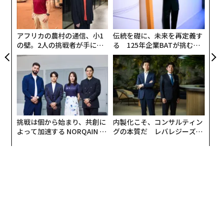
私が街に出る時は、大きな高級車には乗らなかった。現
設オ
が
地の食べ物を食べた。人々と話をした。女性たちは、工
が
事現場で働く息子や夫、甥について話してくれ、私はこ
アフリカの農村の通信、小1
伝統を礎に、未来を再定義す
うしたつながりを現場に持ち帰り、労働者たちと知り合
の壁。2人の挑戦者が手にし
る 125年企業BATが挑むス
た「次なる武器」
モークレスな未来
いになった。彼らは私たちとファシリテーターとして働
くことを喜び、気軽に「息子・兄弟・いとこに仕事はあ
りませんか」と尋ねてくるようになった。もちろん、全
員を雇用することはできなかったが、理にかなってお
り、役割が空いている場合は応じた。
挑戦は個から始まり、共創に
内製化こそ、コンサルティン
こうした行動が国際ビジネスにおける信頼を築き、それ
よって加速する NORQAIN JA
グの本質だ レバレジーズが
PAN 特別座談会
実践する、次世代ファームの
は地域コミュニティに忘れられることはなかった。ある
全貌
日、ある労働者が私に電話をかけてきた。「今日は基地
に入るのに長い列ができています。来るのを待った方が
いいですよ」。工事現場には厳格なセキュリティプロト
コルがあり、全員がチェックインとチェックアウトを行
っていた。「なぜ長い列ができているのですか」と私は
尋ねた。彼は理由を知らなかったが、到着を遅らせるよ