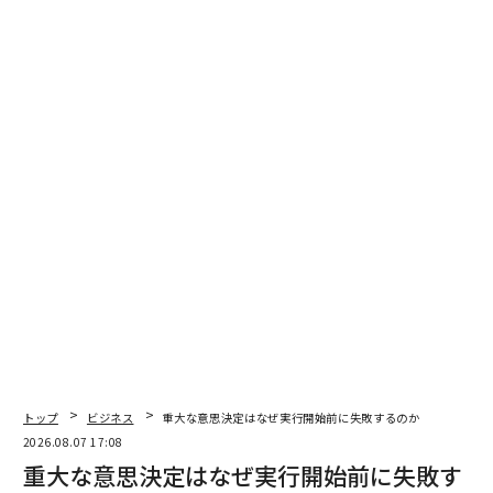
う主張し、危険かもしれないと示唆した。長い列は群衆
を作り、潜在的な攻撃の格好の標的となる。
案の定、その直後、検問所で爆弾が爆発した。私はそれ
が起こった時にそこにいなかったことが幸運だった。コ
ミュニティについて学び、その中で積極的な役割を果た
す時間を取ることで、私たちは彼らの信頼を得ていた。
そして、私たちは彼らを信頼することができた。それは
潜在的に命を救うものとなった。
国際ビジネスにおける信頼構築の方法
この例は極端かもしれないが、普遍的な真実を物語って
いる。国際ビジネスにおける信頼は双方に利益をもたら
す。リーダーが雰囲気を作り、
その信頼を育む
のは、特
に「部外者」として外国の環境に入る場合に重要だ。私
トップ
ビジネス
重大な意思決定はなぜ実行開始前に失敗するのか
の経験では、リーダーがこのプロセスを助けるためにで
2026.08.07 17:08
重大な意思決定はなぜ実行開始前に失敗す
きることがいくつかある。まずは単純に打ち解けること