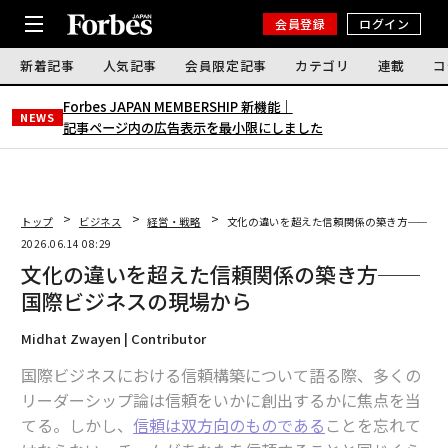
会員登録
ログイン
新着記事
人気記事
会員限定記事
カテゴリ
連載
コ
Forbes JAPAN MEMBERSHIP 新機能｜
NEWS
記事ページ内の広告表示を最小限にしました
トップ
ビジネス
経営・戦略
文化の違いを超えた信頼関係の築き方──国
2026.06.14 08:29
文化の違いを超えた信頼関係の築き方──
国際ビジネスの現場から
Midhat Zwayen | Contributor
国際ビジネスにおける信頼構築について語る際、多くの
リーダーシップ論は信頼をいかに創出するかに焦点を当
てる。しかし、
信頼は双方向のものである
ことを忘れて