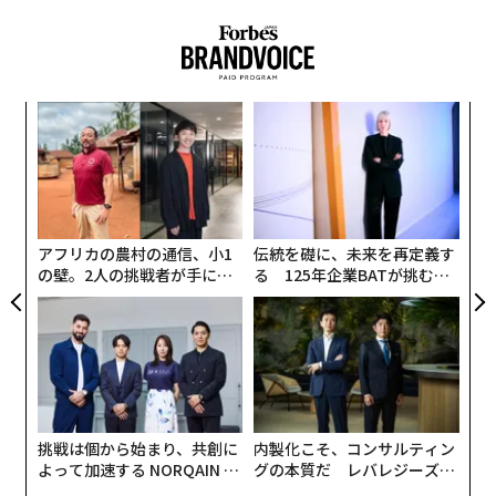
営陣の反応はたいてい予測可能だ。リーダーたちは何が
信頼し、信頼される──一夜にして成るもので
不足しているのかを探し始める。失敗の原因は能力の不
はない
足にあると考える。すぐに講じられる対策は、より多く
のテクノロジー、より多くのガバナンス層、より専門化
国際ビジネスにおける信頼構築には時間がかかる。壮大
ンツ
“
された指標、より厳格な監督を追加することだ。
な行動や印象的な資格では効果がない。代わりに、
への
シ
小さな善意の行動に投資する
こと──一貫して参加し、
た、
グ
だが、複雑な企業環境において、実行を阻む要因が「追
エ
可能な限り統合し、意味のある方法で貢献することだ。
設オ
加の不足」であることはめったにない。真の原因は、過
同じくらい重要なのは、途中で出会う人々に信頼を置く
が
去から蓄積した「構造的負債」にある。
が
ことだ。それなしに彼らがあなたを信頼することを期待
アフリカの農村の通信、小1
伝統を礎に、未来を再定義す
することはできない。
の壁。2人の挑戦者が手にし
る 125年企業BATが挑むス
目に見えないバランスシート
た「次なる武器」
モークレスな未来
（
forbes.com 原文
）
組織が下すあらゆる重要な決断は、単に取り組みを開始
するだけでなく、組織の「前提条件」を作り出す。長年
にわたる成長や再編、戦略の転換を経て、これらの前提
条件は幾重にも積み重なっていく。目の前の局所的な問
2026年9月号発売中
題を迅速に解決するため、組織は自然と、独自のデータ
挑戦は個から始まり、共創に
内製化こそ、コンサルティン
ベース、カスタマイズされたソフトウェアパッチ、非公
よって加速する NORQAIN JA
グの本質だ レバレジーズが
PAN 特別座談会
実践する、次世代ファームの
式な承認ルートなどの増殖を許容してしまう。書類上、