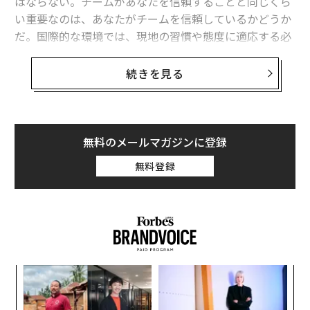
はならない。チームがあなたを信頼することと同じくら
い重要なのは、あなたがチームを信頼しているかどうか
だ。国際的な環境では、現地の習慣や態度に適応する必
要があり、この相互信頼は非常に貴重なものとなる。場
合によっては、私がイラクでの仕事を通じて学んだよう
続きを見る
に、それは命を救うことさえある。
双方向の信頼
無料のメールマガジンに登録
私は、バグダッドを越えた、馴染みのない都市で米陸軍
工兵隊（USACE）のプロジェクトにコンサルタントとし
無料登録
て参加した。バグダッドがイラク文化の一つの表現に過
ぎないことを知っていた私は、新しい環境に身を浸し、
現地の習慣を知ることを決意した。例えば、すべての店
が女性によって経営されていることに驚いた（これはバ
グダッドでは珍しいことだ）。男性たちは皆、近くのUS
ACEプロジェクトで働いており、女性たちが日常の商業
ンツ
“
活動を管理していたのだ。
への
シ
た、
グ
エ