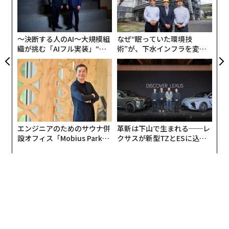
する事実の収集、その出所の追跡、情報源間の矛盾の解
A
成長がリーダーシップ構造を上回る
日
顧客
消、そして人間とソフトウェアの双方に意思決定の信頼
pa
CEOにとっての厳しい真実は、組織がリーダーシップモ
できる拠り所を提供するといった「グラウンディング
な
デルよりも速く進化することが多いということだ。5000
〜決断する人のAI〜大規模組
なぜ“眠っていた環境技
（根拠付け）」を担う。
織が挑む「AIフル実装」“使
術”が、下水インフラを変え
万ドル規模で機能したものは、通常5億ドル規模では機
う”企業から“動く”企業へ【N
たのか──産総研×月島JFE
能しない。創業者主導の規模で機能したものは、通常、
エビデンス層がなければ、自動化は当てずっぽうと大差
TTドコモビジネス×PwC】
アクアソリューションの10年
機関投資家の所有下では維持できない。ある業界で機能
ない。
したものは、必ずしも別の業界にきれいに移行できるわ
けではない。
業務ワークフローが見た目以上に難しい理由
コンシューマー向けAIでは、もっともらしい答えでたい
私の経験では、リーダーシップの変更は「従来の」失敗
エンジニアのためのサウナ併
革新は下山で生まれる──レ
てい事足りる。だがエンタープライズAIでは、もっとも
設オフィス「Mobius Park」
クサスが新型TZとESに込め
ではなく、組織が前進し、リーダーシップが単にまだ追
らしい答えが破滅的な結果を招くこともある。
がオープン──タマディック
た「DISCOVER」の哲学
いついていないために起こることが多い。
が健康経営を徹底する理由
日常的な仕入先への支払いを例に取ろう。関連する事実
私はそれを経験したから分かる。事業を立ち上げた初期
は、請求書、発注書、受領書、特別条件を含む契約書、
の頃、私はすべてに関与していた。顧客、採用、戦略。
承認メール、そして6カ月前に誰かがERPに残したメモに
それは機能しなくなるまで機能し、ある時点で、私の現
分散しているかもしれない。日々の業務では、買掛金担
れ方を変えなければ事業はそれ以上成長できなくなっ
当者は、これらの記録が食い違ったときにどの情報源を
た。