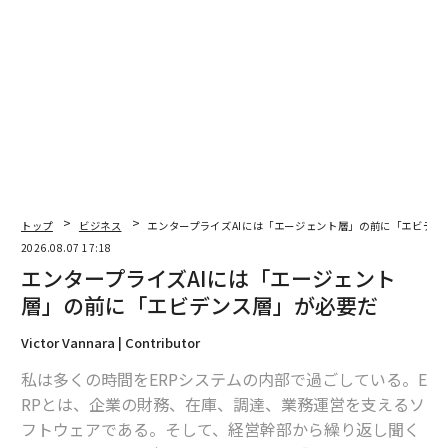
肩書きが変わらなくても、仕事の内容は変わる
急成長する企業でも同じパターンが見られる。
スターバックスは良い例だ。事業が拡大するにつれ、効
率性を高める決定が、ブランドを特別なものにしていた
体験を徐々に損なっていった。2007年、2008年にスタ
ーバックスのCEOに
再任
されたハワード・シュルツ氏
は、「スターバックス体験の『希薄化』を嘆き、急速な
成長の便宜主義が至る所にある店舗から『ロマンスと演
トップ
ビジネス
エンタープライズAIには「エージェント層」の前に「エビデン
劇性の多く』を取り除いたと非難した」と、
2026.08.07 17:18
ニューヨーク・タイムズは報じている
。
エンタープライズAIには「エージェント
層」の前に「エビデンス層」が必要だ
シュルツ氏が復帰した際、彼は戦略的リセットを実施し
Victor Vannara | Contributor
た。店舗を閉鎖してバリスタを
再教育
し、ブランドを定
義する細部に焦点を当てた。
私は多くの時間をERPシステムの内部で過ごしている。E
RPとは、企業の財務、在庫、調達、業務運営を支えるソ
変わったのは、何を守る必要があるかの理解であり、こ
フトウェアである。そして、経営幹部から繰り返し聞く
れがリーダーが特定し、実行しなければならない種類の