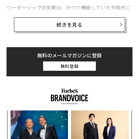
リーダーシップの失敗は、かつて機能していた方程式に
固執しすぎることで起こることが多い。
続きを見る
これは、十分に語られていない部分だ。企業を築き上げ
た直感、決断、情熱を称賛し、それらの特性が企業を前
進させ続けると思い込む。しかし、ある時点でそれらは
機能しなくなる。実際、それらが物事を壊し始めること
無料のメールマガジンに登録
もある。
無料登録
私は数十年にわたり、CEOをハイステークスな環境に配
置してきたが、このパターンが何度も繰り返されるのを
目にしてきた。企業を構築するスキルは、必ずしもそれ
を拡大するスキルではない。苦戦するリーダーは必ずし
も弱いわけではなく、単に最初に成功をもたらしたもの
キ
挑
を手放せないだけなのだ。
か。
よっ
キャ
PA
企業を築いた心理が、それを壊す可能性がある
“
R S
オ