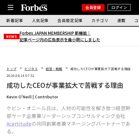
会員登録
ログイン
新着記事
人気記事
会員限定記事
カテゴリ
連載
コ
Forbes JAPAN MEMBERSHIP 新機能｜
NEWS
記事ページ内の広告表示を最小限にしました
トップ
ビジネス
経営・戦略
成功したCEOが事業拡大で苦戦する理由
2026.06.14 07:51
成功したCEOが事業拡大で苦戦する理由
Kevin O'Neill | Contributor
ケビン・オニール氏は、人材の可能性を解き放つ経営幹
部サーチ企業兼リーダーシップコンサルティング会社
Acertitude
の共同創業者兼マネージングパートナーであ
る。