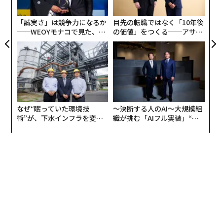
ナイキを例に挙げよう。同社の強みは常に、深いカテゴ
ジ
リー専門知識とスポーツへの文化的つながりにあった。
「誠実さ」は競争力になるか
目先の転職ではなく「10年後
──WEOYモナコで見た、く
の価値」をつくる──アサイ
ら寿司の経営哲学
ンの長期伴走型支援とは
しかし2024年、一部のアナリストは、パンデミック前に
うまく機能していた「消費者直販」戦略を加速させたこ
とで、同社が何を販売するかではなく、どこで販売する
かに過度に焦点を当てるようになったと主張した（
Retail Diveによると
）。当時、ナイキの純利益は5%減
少していた。同社のCEOは「卸売に再び軸足を置き、製
なぜ“眠っていた環境技
〜決断する人のAI〜大規模組
品イノベーションを加速させることで」方向転換した
術”が、下水インフラを変え
織が挑む「AIフル実装」“使
たのか──産総研×月島JFE
う”企業から“動く”企業へ【N
と、Retail Diveは報じている。
アクアソリューションの10年
TTドコモビジネス×PwC】
私の見解では、これがリーダーがしばしば陥る罠だ。自
分や企業がすでに知っていることを適用するのが仕事だ
と思い込みがちだが、真の仕事は、企業が拡大し続け、
状況が進化する中で何が異なるのかを理解することなの
だ。