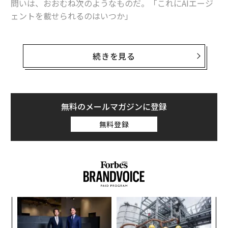
問いは、おおむね次のようなものだ。「これにAIエージ
転換なのだ。
ェントを載せられるのはいつか」
規模拡大には適切なシステムと文化の構築が必
これは最初に問うべき問いではない。
要
続きを見る
エージェントが有用ではないからではない。有用であ
規模拡大をうまく乗り切るリーダーは、成果を推進する
る。仕訳を起案し、発注書を準備し、例外処理を回付で
ことだけに集中するのではなく、適切なシステムを統合
きるソフトウェアは、バックオフィス部門の働き方を変
する傾向がある。サティア・ナデラ氏はマイクロソフト
え得る。しかし、業務オペレーションにおいては、行動
無料のメールマガジンに登録
でこれを実践した。彼は優秀だが非常に競争的なチーム
できる能力よりも、その行動がなぜ正しかったのかを証
で満ちた企業を引き継いだ。実行を倍増させる代わり
無料登録
明できる能力の方が重要である。
に、彼は組織の
協働方法を変え
、内部競争の文化から脱
却した。
エンタープライズAIには、エージェント層の前にエビデ
ンス層が必要だ。
そのようなリーダーシップは静かだが、拡張性がある。
それは部屋で最も賢い経営者であることよりも、自分が
エージェント層は、レコードの更新、承認の回付、ドキ
舵を取らなくても組織がより高いレベルで機能できる環
ンツ
「
ュメントの準備、次のステップの推奨といった「実行
境を作ることに重点を置いている。
への
左右
（アクション）」を担う。一方、エビデンス層は、関連
た、
T