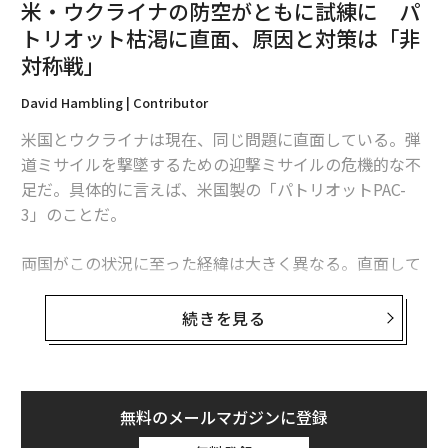
関連記事
米・ウクライナの防空がともに試練に パ
トリオット枯渇に直面、原因と対策は「非
顔を検出し頭部を撃つ新型ドローン、ウクライナが使用か 「スローター
対称戦」
ボット」の恐怖
David Hambling | Contributor
ロシア政府が対外プロパガンダ活動予算を増額 深刻な財政難の中
米国とウクライナは現在、同じ問題に直面している。弾
ロシアに戦争終結を迫るにはバルト海から圧力をかけよ
道ミサイルを撃墜するための迎撃ミサイルの危機的な不
足だ。具体的に言えば、米国製の「パトリオットPAC-
100km超飛ぶ謎のFPVクワッドコプターをウクライナが投入 中距離攻撃
「大群」化の可能性
3」のことだ。
ウクライナの無人機攻勢、ロシアの迎撃ドローン「ヨールカ」は対抗でき
両国がこの状況に至った経緯は大きく異なる。直面して
るか
いる課題は本質的に同じだが、模索する解決策もまた大
きく異なるものになるかもしれない。これは非対称戦、
ドローン
Updates：ウクライナ情勢
ロシア
紛争/戦争
続きを見る
タグ：
つまり敵に貴重な資源をより多く消耗させる方法をめぐ
ウラジーミル・プーチン
軍事
ミサイル
タングステン
る問題であり、この分野では、相手よりも多くの資金を
投入できることを頼みにしてきた米国防総省よりも、限
られた資源で戦ってきたウクライナに分がある。
無料のメールマガジンに登録