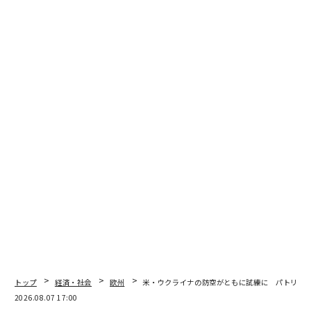
翻訳・編集＝江戸伸禎
2026年9月号発売中
最新号の購入はこちらから
メンバーシップに登録する
トップ
経済・社会
欧州
米・ウクライナの防空がともに試練に パトリオ
2026.08.07 17:00