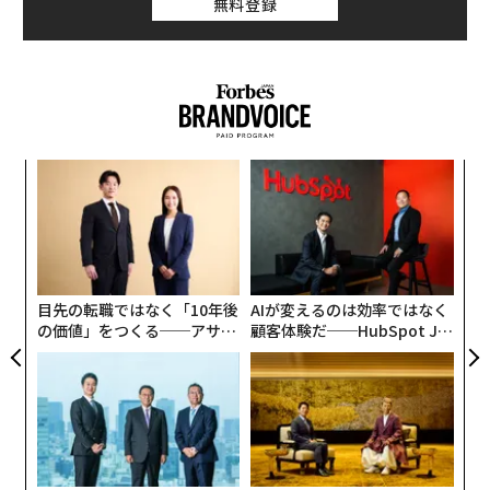
無料登録
ウクライナへの長期にわたる「ミサイル攻囲」
ウクライナは4年以上にわたりロシアの空襲にさらされ
ており、それはエスカレートし続けている。攻撃は当初
は、航空機から発射される空対地ミサイル、巡航ミサイ
ル、弾道ミサイルを組み合わせたものだった。2022年9
月以降、ミサイルに加え
“
連載
「シャヘド」自爆ドローン（無人機）
も投入されるよう
シ
グ
Updates：ウクライナ情勢
になった。シャヘドの飛来数は最初は1日に十機単位だ
内
ったものが、そのうち百機単位になり、さらに最近は1
グ
実
千機近くに達する日もあるなど、増加の一途をたどって
全
きた。
連載一覧
目先の転職ではなく「10年後
AIが変えるのは効率ではなく
の価値」をつくる──アサイ
顧客体験だ──HubSpot Ja
ンの長期伴走型支援とは
panが語る「Grow Better」
ロシアによる7月のミサイル発射数は381発前後にのぼ
な組織のつくり方
り、うち126発は弾道ミサイルだった。シャヘド型ドロ
advertisement
ーンの投入数はおよそ5000機に達している。
大きな違いは、シャヘドに関してはウクライナが