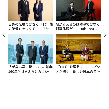
グ
内
グ
実
全
目先の転職ではなく「10年後
AIが変えるのは効率ではなく
の価値」をつくる──アサイ
顧客体験だ──HubSpot Ja
ンの長期伴走型支援とは
panが語る「Grow Better」
な組織のつくり方
「老舗は常に新しい」。創業
“泊まる”を超えて─エスパシ
360年ＹＵＡＳＡとカクシン
オが描く、新しい日本のラグ
CEO田尻望が語る、AIを超え
ジュアリー（中編）
る人の価値