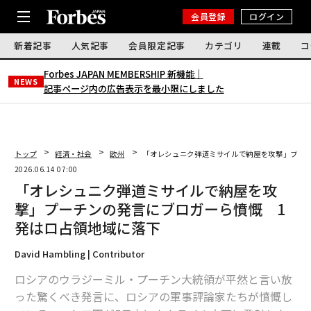
会員登録
ログイン
新着記事
人気記事
会員限定記事
カテゴリ
連載
コ
Forbes JAPAN MEMBERSHIP 新機能｜
NEWS
記事ページ内の広告表示を最小限にしました
トップ
経済・社会
欧州
「オレシュニク弾道ミサイルで納屋を攻撃」プー
2026.06.14 07:00
「オレシュニク弾道ミサイルで納屋を攻
撃」プーチンの発言にブロガーら憤慨 1
発はロ占領地域に落下
David Hambling | Contributor
ロシアのウラジーミル・プーチン大統領が平然と言い放
った驚くべき発言に、ロシアの軍事評論家たちが憤慨し