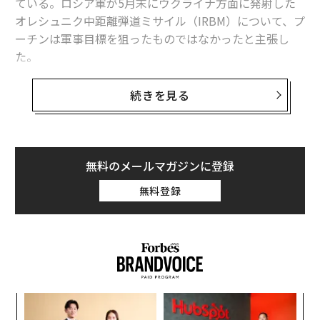
ている。ロシア軍が5月末にウクライナ方面に発射した
オレシュニク中距離弾道ミサイル（IRBM）について、プ
ーチンは軍事目標を狙ったものではなかったと主張し
た。
プーチンは6月4日、サンクトペテルブルク国際経済フォ
続きを見る
ーラムの一環で開かれた国際報道機関などの代表との会
合で、今回のオレシュニク発射は実験場で行うような実
用試験にすぎなかったと説明し、軍事目標は攻撃せず、
ミサイルが命中したのは「納屋」だったと述べた。弾頭
無料のメールマガジンに登録
の着弾地点をドローン（無人機）で確認するのに都合の
無料登録
よい地点を選んだと主張し、こうした確認作業は将来の
攻撃を計画するうえで重要だなどとも語った。
意図的に軍事目標を外したという主張は、ロシアの新た
な「超兵器」がやらかした目立つ失敗を体よくごまかそ
うとする試みに映る。
“
シ