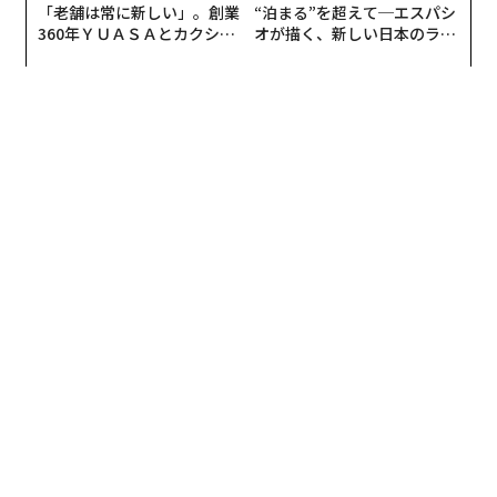
90％近く
を撃墜・阻止できていることだ。シャヘドは速
「老舗は常に新しい」。創業
“泊まる”を超えて─エスパシ
度が遅く、相当数が迎撃ドローンや、機関銃や機関砲で
360年ＹＵＡＳＡとカクシン
オが描く、新しい日本のラグ
CEO田尻望が語る、AIを超え
ジュアリー（中編）
武装した機動射撃グループによって撃ち落とされてい
る人の価値
る。それに対して、ミサイルの迎撃率は40％程度にとど
まっている。現在、撃墜されているミサイルのほとんど
は、巡航ミサイルや比較的速度の遅い空中発射ミサイル
が占める。
Shahed type OWA-UAS stats Jul2026 [per UA Air
Force Reports]
Total: 4951
Claimed Intercepted: 4299
Hits: 479 (652 Not Intercepted)
Interception Rate: ~87%
Median Attack: 134 drones