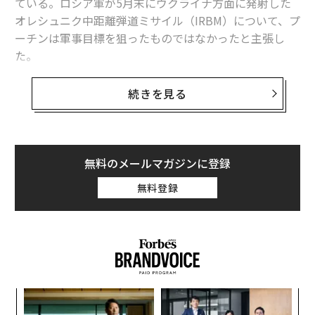
ている。ロシア軍が5月末にウクライナ方面に発射した
オレシュニク中距離弾道ミサイル（IRBM）について、プ
ーチンは軍事目標を狙ったものではなかったと主張し
た。
プーチンは6月4日、サンクトペテルブルク国際経済フォ
続きを見る
ーラムの一環で開かれた国際報道機関などの代表との会
合で、今回のオレシュニク発射は実験場で行うような実
用試験にすぎなかったと説明し、軍事目標は攻撃せず、
ミサイルが命中したのは「納屋」だったと述べた。弾頭
無料のメールマガジンに登録
の着弾地点をドローン（無人機）で確認するのに都合の
無料登録
よい地点を選んだと主張し、こうした確認作業は将来の
攻撃を計画するうえで重要だなどとも語った。
意図的に軍事目標を外したという主張は、ロシアの新た
な「超兵器」がやらかした目立つ失敗を体よくごまかそ
うとする試みに映る。
伝
る