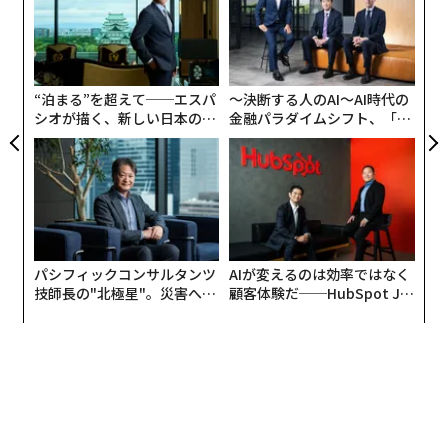
モ
目
の
ン
“泊まる”を超えて──エスパ
〜決断する人のAI〜AI時代の
シオが描く、新しい日本のラ
金融パラダイムシフト、「超
グジュアリー（前編）
個別化」の核心 【MUFG×ウ
ェルスナビ×PwC】
パシフィックコンサルタンツ
AIが変えるのは効率ではなく
技師長の"北極星"。災害への
顧客体験だ──HubSpot Ja
無力感を乗り越え見つけた、
panが語る「Grow Better」
防災一筋20年の答え
な組織のつくり方