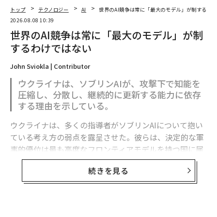
トップ
テクノロジー
AI
世界のAI競争は常に「最大のモデル」が制するわ
2026.08.08 10:39
世界のAI競争は常に「最大のモデル」が制
するわけではない
翻訳・編集＝江戸伸禎
John Sviokla | Contributor
ウクライナは、ソブリンAIが、攻撃下で知能を
圧縮し、分散し、継続的に更新する能力に依存
2026年9月号発売中
する理由を示している。
ウクライナは、多くの指導者がソブリンAIについて抱い
最新号の購入はこちらから
ている考え方の弱点を露呈させた。彼らは、決定的な軍
事的優位は最も高度なフロンティアモデルを持つ国に属
すると想定している。
メンバーシップに登録する
続きを見る
フロンティア能力は極めて重要である。だがウクライナ
の経験が示すのは、それが軍事的優位の始まりにすぎ
ず、完成形ではないということだ。