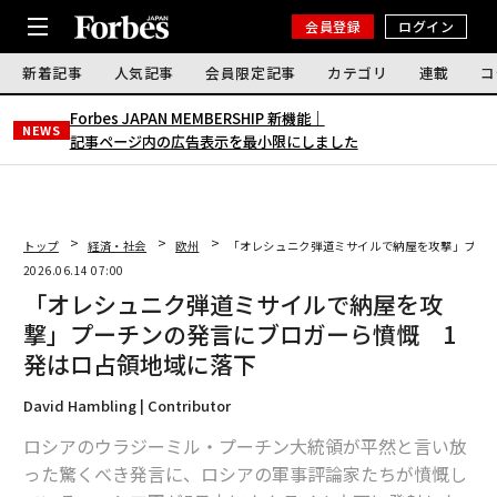
会員登録
ログイン
新着記事
人気記事
会員限定記事
カテゴリ
連載
コ
Forbes JAPAN MEMBERSHIP 新機能｜
NEWS
記事ページ内の広告表示を最小限にしました
トップ
経済・社会
欧州
「オレシュニク弾道ミサイルで納屋を攻撃」プー
2026.06.14 07:00
「オレシュニク弾道ミサイルで納屋を攻
撃」プーチンの発言にブロガーら憤慨 1
発はロ占領地域に落下
David Hambling | Contributor
ロシアのウラジーミル・プーチン大統領が平然と言い放
った驚くべき発言に、ロシアの軍事評論家たちが憤慨し