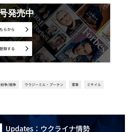
月号発売中
ちらから
登録する
紛争/戦争
ウラジーミル・プーチン
軍事
ミサイル
Updates：ウクライナ情勢