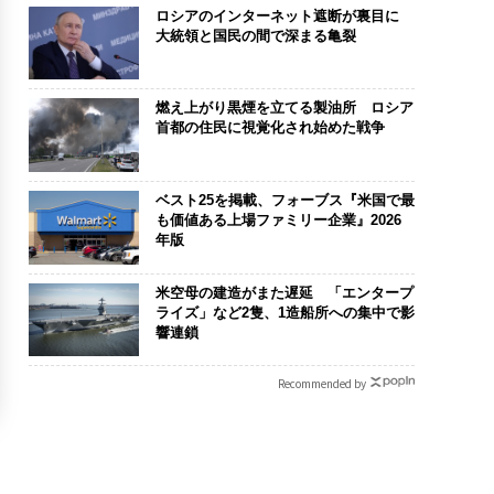
ロシアのインターネット遮断が裏目に
大統領と国民の間で深まる亀裂
燃え上がり黒煙を立てる製油所 ロシア
首都の住民に視覚化され始めた戦争
ベスト25を掲載、フォーブス『米国で最
も価値ある上場ファミリー企業』2026
年版
米空母の建造がまた遅延 「エンタープ
ライズ」など2隻、1造船所への集中で影
響連鎖
Recommended by