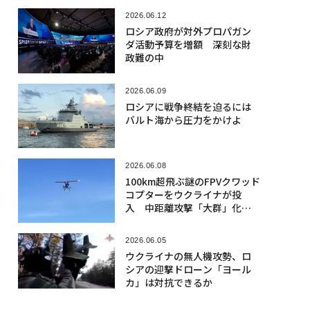
2026.06.12
ロシア政府が対外プロパガン
ダ活動予算を増額 深刻な財
政難の中
2026.06.09
ロシアに戦争終結を迫るには
バルト海から圧力をかけよ
2026.06.08
100km超飛ぶ謎のFPVクワッド
コプターをウクライナが投
入 中距離攻撃「大群」化の
可能性
2026.06.05
ウクライナの無人機攻勢、ロ
シアの迎撃ドローン「ヨール
カ」は対抗できるか