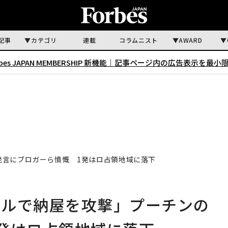
記事
カテゴリ
連載
コラムニスト
AWARD
rbes JAPAN MEMBERSHIP 新機能｜
記事ページ内の広告表示を最小
発言にブロガーら憤慨 1発はロ占領地域に落下
イルで納屋を攻撃」プーチンの