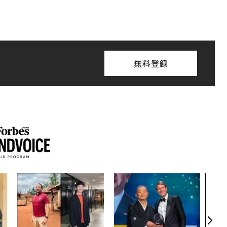
無料登録
〈7
のキ
ある
ティ
る1日