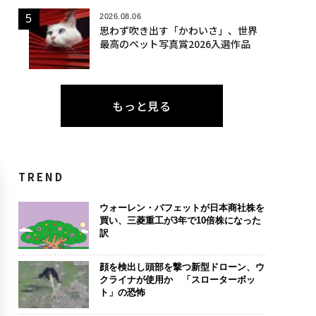
2026.08.06
思わず吹き出す「かわいさ」、世界
最高のペット写真賞2026入選作品
もっと見る
TREND
ウォーレン・バフェットが日本商社株を
買い、三菱重工が3年で10倍株になった
訳
顔を検出し頭部を撃つ新型ドローン、ウ
クライナが使用か 「スローターボッ
ト」の恐怖