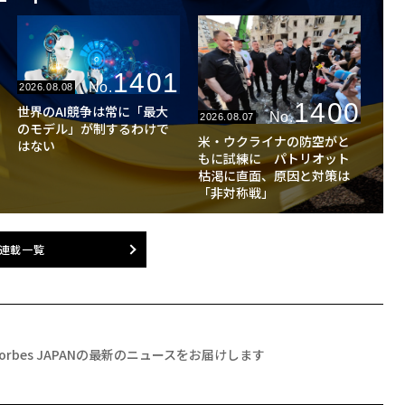
1401
No.
2026.08.08
1400
世界のAI競争は常に「最大
No.
2026.08.07
のモデル」が制するわけで
米・ウクライナの防空がと
はない
もに試練に パトリオット
枯渇に直面、原因と対策は
「非対称戦」
連載一覧
Forbes JAPANの最新のニュースをお届けします