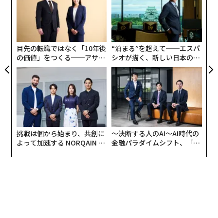
FE
た「
「
0年
3
C
る
目先の転職ではなく「10年後
“泊まる”を超えて──エスパ
の価値」をつくる──アサイ
シオが描く、新しい日本のラ
ンの長期伴走型支援とは
グジュアリー（前編）
挑戦は個から始まり、共創に
〜決断する人のAI〜AI時代の
よって加速する NORQAIN JA
金融パラダイムシフト、「超
PAN 特別座談会
個別化」の核心 【MUFG×ウ
ェルスナビ×PwC】