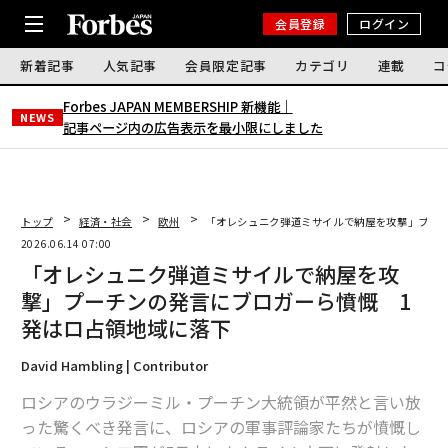
会員登録
ログイン
新着記事
人気記事
会員限定記事
カテゴリ
連載
コ
Forbes JAPAN MEMBERSHIP 新機能｜
NEWS
記事ページ内の広告表示を最小限にしました
トップ
経済・社会
欧州
「オレシュニク弾道ミサイルで納屋を攻撃」プー
2026.06.14 07:00
「オレシュニク弾道ミサイルで納屋を攻
撃」プーチンの発言にブロガーら憤慨 1
発はロ占領地域に落下
David Hambling | Contributor
ロシアのウラジーミル・プーチン大統領が平然と言い放
った驚くべき発言に、ロシアの軍事評論家たちが憤慨し