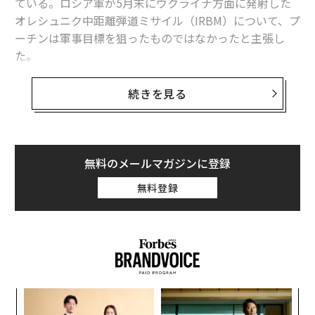
ている。ロシア軍が5月末にウクライナ方面に発射した
オレシュニク中距離弾道ミサイル（IRBM）について、プ
ーチンは軍事目標を狙ったものではなかったと主張し
た。
プーチンは6月4日、サンクトペテルブルク国際経済フォ
続きを見る
ーラムの一環で開かれた国際報道機関などの代表との会
合で、今回のオレシュニク発射は実験場で行うような実
用試験にすぎなかったと説明し、軍事目標は攻撃せず、
ミサイルが命中したのは「納屋」だったと述べた。弾頭
無料のメールマガジンに登録
の着弾地点をドローン（無人機）で確認するのに都合の
無料登録
よい地点を選んだと主張し、こうした確認作業は将来の
攻撃を計画するうえで重要だなどとも語った。
意図的に軍事目標を外したという主張は、ロシアの新た
な「超兵器」がやらかした目立つ失敗を体よくごまかそ
うとする試みに映る。
革
変え
ク