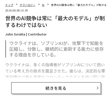
トップ
テクノロジー
AI
世界のAI競争は常に「最大のモデル」が制するわ
2026.08.08 10:39
世界のAI競争は常に「最大のモデル」が制
するわけではない
翻訳・編集＝江戸伸禎
John Sviokla | Contributor
ウクライナは、ソブリンAIが、攻撃下で知能を
圧縮し、分散し、継続的に更新する能力に依存
2026年9月号発売中
する理由を示している。
ウクライナは、多くの指導者がソブリンAIについて抱い
最新号の購入はこちらから
ている考え方の弱点を露呈させた。彼らは、決定的な軍
事的優位は最も高度なフロンティアモデルを持つ国に属
すると想定している。
メンバーシップに登録する
続きを見る
フロンティア能力は極めて重要である。だがウクライナ
の経験が示すのは、それが軍事的優位の始まりにすぎ
ず、完成形ではないということだ。