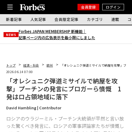
会員登録
ログイン
新着記事
人気記事
会員限定記事
カテゴリ
連載
コ
Forbes JAPAN MEMBERSHIP 新機能｜
NEWS
記事ページ内の広告表示を最小限にしました
トップ
経済・社会
欧州
「オレシュニク弾道ミサイルで納屋を攻撃」プー
2026.06.14 07:00
「オレシュニク弾道ミサイルで納屋を攻
撃」プーチンの発言にブロガーら憤慨 1
発はロ占領地域に落下
David Hambling | Contributor
ロシアのウラジーミル・プーチン大統領が平然と言い放
った驚くべき発言に、ロシアの軍事評論家たちが憤慨し