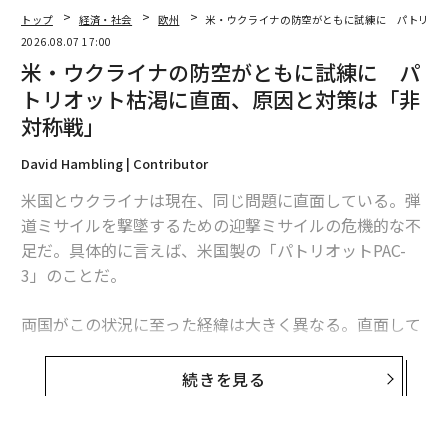
トップ
経済・社会
欧州
米・ウクライナの防空がともに試練に パトリオ
2026.08.07 17:00
米・ウクライナの防空がともに試練に パ
トリオット枯渇に直面、原因と対策は「非
対称戦」
翻訳・編集＝江戸伸禎
David Hambling | Contributor
米国とウクライナは現在、同じ問題に直面している。弾
2026年9月号発売中
道ミサイルを撃墜するための迎撃ミサイルの危機的な不
足だ。具体的に言えば、米国製の「パトリオットPAC-
最新号の購入はこちらから
3」のことだ。
両国がこの状況に至った経緯は大きく異なる。直面して
メンバーシップに登録する
いる課題は本質的に同じだが、模索する解決策もまた大
きく異なるものになるかもしれない。これは非対称戦、
続きを見る
つまり敵に貴重な資源をより多く消耗させる方法をめぐ
る問題であり、この分野では、相手よりも多くの資金を