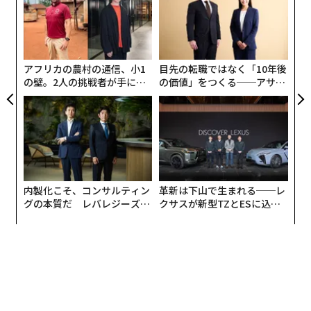
無
な
防
術
た
ア
アフリカの農村の通信、小1
目先の転職ではなく「10年後
の壁。2人の挑戦者が手にし
の価値」をつくる──アサイ
た「次なる武器」
ンの長期伴走型支援とは
内製化こそ、コンサルティン
革新は下山で生まれる──レ
グの本質だ レバレジーズが
クサスが新型TZとESに込め
実践する、次世代ファームの
た「DISCOVER」の哲学
全貌