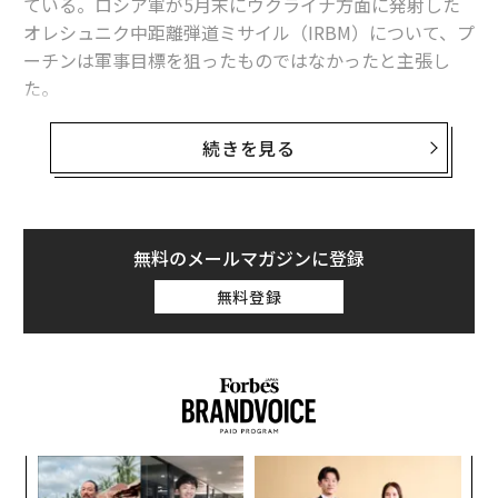
ている。ロシア軍が5月末にウクライナ方面に発射した
オレシュニク中距離弾道ミサイル（IRBM）について、プ
ーチンは軍事目標を狙ったものではなかったと主張し
た。
プーチンは6月4日、サンクトペテルブルク国際経済フォ
続きを見る
ーラムの一環で開かれた国際報道機関などの代表との会
合で、今回のオレシュニク発射は実験場で行うような実
用試験にすぎなかったと説明し、軍事目標は攻撃せず、
ミサイルが命中したのは「納屋」だったと述べた。弾頭
無料のメールマガジンに登録
の着弾地点をドローン（無人機）で確認するのに都合の
無料登録
よい地点を選んだと主張し、こうした確認作業は将来の
攻撃を計画するうえで重要だなどとも語った。
意図的に軍事目標を外したという主張は、ロシアの新た
な「超兵器」がやらかした目立つ失敗を体よくごまかそ
うとする試みに映る。
パ
技