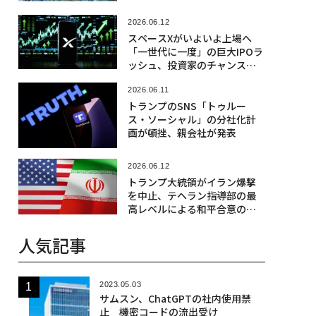
2026.06.12
スペースXがいよいよ上場へ
「一世代に一度」の巨大IPOラ
ッシュ、投資家のチャンスと
リスク
2026.06.11
トランプのSNS「トゥルー
ス・ソーシャル」の分社化計
画が頓挫、親会社が発表
2026.06.12
トランプ大統領がイラン爆撃
を中止、テヘラン指導部の最
高レベルによる和平合意の承
認を主張
人気記事
2023.05.03
サムスン、ChatGPTの社内使用禁
止 機密コードの流出受け