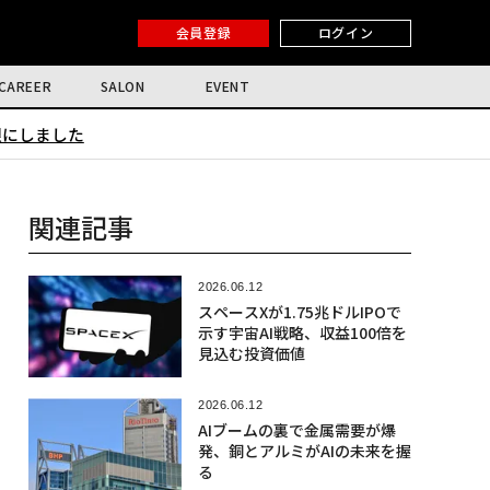
会員登録
ログイン
CAREER
SALON
EVENT
限にしました
関連記事
2026.06.12
スペースXが1.75兆ドルIPOで
示す宇宙AI戦略、収益100倍を
見込む投資価値
2026.06.12
AIブームの裏で金属需要が爆
発、銅とアルミがAIの未来を握
る