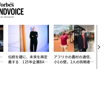
「老
創業
カク
る、
─
伝統を礎に、未来を再定
アフリカの農村の通信、
E
義する 125年企業BAT
小1の壁。2人の挑戦者が
が挑むスモークレスな未
手にした「次なる武器」
来