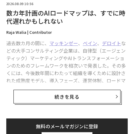
営企業や、欧州への輸出を目指すバングラデシュのメー
2026.08.09 10:56
数カ年計画のAIロードマップは、すでに時
カーに限った話ではない。許可を得ることが、価格や商
業的論理では克服できない制約となっているのである。
代遅れかもしれない
Raja Walia | Contributor
成長が止まるのは、その取引が悪いからではない。シス
テムがそれを支援する意思がない、あるいは支援に不安
過去数カ月の間に、
マッキンゼー
、
ベイン
、
デロイト
な
を感じているからである。
どの大手コンサルティング企業は、自律型（エージェン
ティック）マーケティングやAIトランスフォーメーショ
記憶すべき3つのポイント
ンのためのフレームワークを相次いで発表した。その多
くには、今後数年間にわたって組織を導くために設計さ
1. 国境を越えてモノを動かすコストは、もはや運賃と関
れた成熟度モデル、導入フェーズ、運営体制、ロードマ
税だけではない。
取引が資金調達と保険を確保でき、円
ップが含まれている。
滑に実行できるかどうかにかかっている。これは単なる
続きを見る
ニュースではなく、地殻変動である。
興味深いタイミングだ。2026年の第1四半期には、
250以上
の新しいAIモデルが市場に登場した。数週間ご
2. 貿易は消滅しつつあるわけではない。
貿易は「誰を」
とに新しい機能が登場し続けている。コンテンツの作成
「どこで」「何を」運ぶかについて、より選別的になっ
方法、カスタマーエクスペリエンス（顧客体験）の提供
無料のメールマガジンに登録
ている。バリューチェーンは解体されているのではな
方法、業務の自動化方法、そして意思決定の方法を変え