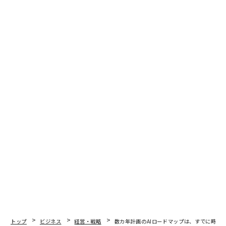
ここで事態は意外性を帯び、真に興味深いものとなる。
BISのパネッタ総裁は2026年2月、世界貿易が2025年に
4%成長
し、世界のGDP成長率を上回ったと指摘した。
貿易量は減少ではなく増加している。しかしADBの調査
では、世界の貿易金融ギャップは
約2.5兆ドル
、世界貿易
の約10%に相当する水準で推移している。銀行は政治リ
スクとカウンターパーティリスクの変化を理由に、より
多くの申請を却下しているのだ。
より多くの貿易が行われている一方で、その実行は困難
になりつつある。そこにこのパラドックスがある。
不均衡な負担
ADBによれば、中小企業は貿易金融において
41%の却下率
に直面している。これは大企業が直面しな
い障壁である。IFCは
中小企業向け資金ギャップを5.2兆ドル
と推計している。
東南アジアから原材料を調達するナイジェリアの家族経
トップ
ビジネス
経営・戦略
数カ年計画のAIロードマップは、すでに時代