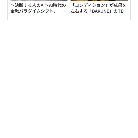
年の初めに策定されたロードマップは、年末になっても
なリスクであり、最悪の場合、相当なコストを伴い得
〜決断する人のAI〜AI時代の
「コンディション」が成果を
依然として価値ある戦略的指針を含んでいるかもしれな
金融パラダイムシフト、「超
左右する――「BAKUNE」のTEN
る。
個別化」の核心 【MUFG×ウ
TIALが支える「挑戦者の明
いが、その前提条件の多くは途中で変化する可能性があ
ェルスナビ×PwC】
日」
る。テクノロジー自体の進化スピードが加速しているた
地政学が誰に許可を与えるかを決める世界では、知識を
め、組織は意思決定をより頻繁に見直さざるを得なくな
持つ者が優位に立つ。その知識こそが、いまや競争優位
っている。
となる。
想定以上のスピードで風化するロードマップ
（
forbes.com 原文
）
多くの組織は、従来のトランスフォーメーション・プロ
グラムと同じアプローチをいまだにAIに対して適用して
いる。リーダーシップチームは何カ月もかけて計画を策
2026年9月号発売中
定し、将来あるべきアーキテクチャを定義し、複数年に
わたる導入ロードマップを構築する。
最新号の購入はこちらから
その一方で、業界の調査によると、2025年には企業の
42%
がAIの取り組みを断念した。AIの取り組みからエン
メンバーシップに登録する
ド・ツー・エンド（包括的）な価値を得られていると回
答したCMO（最高マーケティング責任者）は、
10%未満