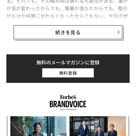
る。それでも、その積み荷は遅れる可能性がある。誰か
が気が変わったからでも、需要が落ちたからでも、取引
がもはや採算に合わなくなったからでもない。今日の世
界では、銀行、保険会社、または運送会社がその積み荷
の支援に不安を感じた場合、出荷が差し止められること
続きを見る
があるのだ。
これがグローバル貿易における新たな隠れたコストであ
り、我々が「許可のコスト」と呼ぶものである。
無料のメールマガジンに登録
無料登録
したがって、グローバル貿易の主要な推進力であった市
場需要（人々が何を買いたいのか）は、その時々の地政
学的システムが商品や積み荷に対して支援または許容す
る意思があるかどうかに取って代わられた。
「許可」という言葉が実際に意味するもの
目
この文脈において、「許可」という言葉はもはや法律だ
の
ン
けを指すものではない。それは、取引がシステムを円滑
“