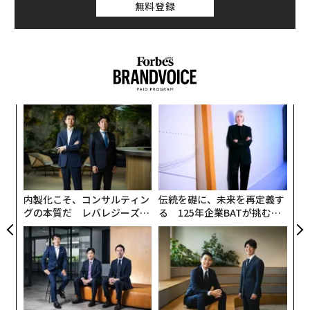
く、地理的に再構成されている。システムは適応し、よ
無料登録
るツールを、現場のチームは手に入れつつある。
り慎重な選択を行っているのだ。
半年前のAIと現在のAIの違いを考えてみてほしい。い
3. 今日の世界において価格は依然として重要だが、許可
や、わずか2カ月前のAIと現在のAIの違いだけでも考えて
を得ることはさらに重要である。
困難な市場環境下で取
みてほしい。控えめに言っても、それぞれの進化は極め
引を完遂できる能力は、いまや真の競争優位となってい
て大きなものだった。
る。
〜
織
四半期ごとに新しい現実が訪れる
貿易の政治を乗り越える
う
“
T
このイノベーションのスピードは、大半の組織が過去10
シ
投資家や意思決定者にとって要点は明快である。グロー
グ
年間に経験してきたものとは全く異なる計画環境を生み
バル貿易はなくならないが、より選別的になりつつあ
出している。テクノロジーがこれほど急速に進化する
内製化こそ、コンサルティン
伝統を礎に、未来を再定義す
る。
と、前提条件の有効期限は短くなる。新たな機会が出現
グの本質だ レバレジーズが
る 125年企業BATが挑むス
実践する、次世代ファームの
モークレスな未来
するたびに、優先順位はシフトする。チームは1四半期
問われているのは、貿易に参加すべきかどうかではな
全貌
前には想定していなかったユースケースを発見し、ベン
く、現在の政治的・規制的システムが支援する取引に参
ダーは既存プロジェクトの投資対効果（経済性）を一変
加できる態勢が整っているかどうかである。開いたまま
させるような機能を導入する。
のルートもあれば、閉じるルートもあり、あるいはより
高コストになるルートもある。この選別性は重大な新た