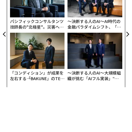
に通過するためのあらゆる条件を指す。適切なパートナ
オ
ジ
ーの確保、十分な保険補償、適切な資金調達、外国為替
へのアクセス、必要な書類一式、そして銀行・保険会
パシフィックコンサルタンツ
〜決断する人のAI〜AI時代の
社・物流会社が安心して支援できる輸送ルートなどであ
技師長の"北極星"。災害への
金融パラダイムシフト、「超
無力感を乗り越え見つけた、
個別化」の核心 【MUFG×ウ
る。
防災一筋20年の答え
ェルスナビ×PwC】
許可は複数のレベルで機能している。
1. 法的許可：
その取引は法的に認められているか。
「コンディション」が成果を
〜決断する人のAI〜大規模組
2. 金融上の許可：
銀行はその取引に資金提供する意思が
左右する――「BAKUNE」のTEN
織が挑む「AIフル実装」“使
あるか。
TIALが支える「挑戦者の明
う”企業から“動く”企業へ【N
日」
TTドコモビジネス×PwC】
3. 保険・物流上の許可：
ルート、船舶、貨物、パートナ
ーに保険をかけることができ、輸送は実行可能か。
4. レピュテーション上の許可：
この貿易を支援すること
で関係当事者に悪影響が生じる可能性はないか。例え