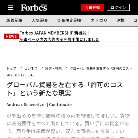
会員登録
ログイン
新着記事
人気記事
会員限定記事
カテゴリ
連載
コ
Forbes JAPAN MEMBERSHIP 新機能｜
NEWS
記事ページ内の広告表示を最小限にしました
トップ
ビジネス
経営・戦略
グローバル貿易を左右する「許可のコスト」
2026.06.12 16:45
グローバル貿易を左右する「許可のコス
ト」という新たな現実
Andreas Schweitzer | Contributor
港を出るのを待つ肥料の積み荷を想像してほしい。貨物
は法的要件をすべて満たしている。買い手には資金があ
り、売り手は準備が整い、双方は価格にも合意してい