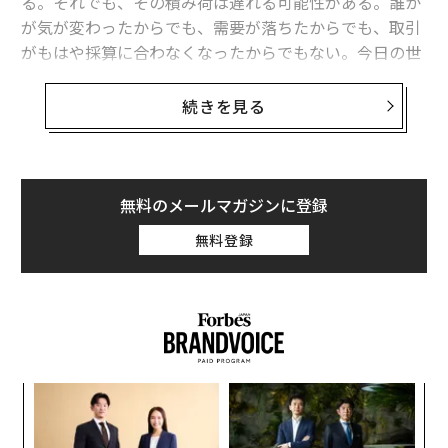
る。それでも、その積み荷は遅れる可能性がある。誰か
が気が変わったからでも、需要が落ちたからでも、取引
がもはや採算に合わなくなったからでもない。今日の世
界では、銀行、保険会社、または運送会社がその積み荷
の支援に不安を感じた場合、出荷が差し止められること
続きを見る
があるのだ。
これがグローバル貿易における新たな隠れたコストであ
り、我々が「許可のコスト」と呼ぶものである。
無料のメールマガジンに登録
無料登録
したがって、グローバル貿易の主要な推進力であった市
場需要（人々が何を買いたいのか）は、その時々の地政
学的システムが商品や積み荷に対して支援または許容す
る意思があるかどうかに取って代わられた。
「許可」という言葉が実際に意味するもの
キ
パ
この文脈において、「許可」という言葉はもはや法律だ
か。
技
キャ
無
けを指すものではない。それは、取引がシステムを円滑
“