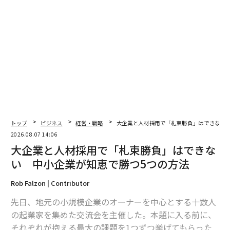
ば、制裁や銀行取引関係の喪失につながり得るか。
2026年春の微妙な論点は、取引がすべての法的条件を満
たしていても、他のレベルで失敗し得ることにある。た
とえ合法で、収益性があり、事業として筋が通っていて
も、支援機関が関与に慎重になれば、完遂が困難、ある
いは不可能になる場合がある。
なぜこれは通常のビジネスリスクを超えるのか
トップ
ビジネス
経営・戦略
大企業と人材採用で「札束勝負」はできない 
取引相手のスクリーニングやコリドーリスクは以前から
2026.08.07 14:06
存在してきた。変わったのはその規模である。WTOが2
大企業と人材採用で「札束勝負」はできな
025年11月に公表した貿易モニタリング報告書によれ
い 中小企業が知恵で勝つ5つの方法
ば、新たな関税および制限措置の影響を受けたG20の物
品輸入は2025年に4倍に増加し、
約2.6兆ドル
に達した。
Rob Falzon | Contributor
これは15年以上のモニタリング期間で
最高水準
である。
先日、地元の小規模企業のオーナーを中心とする十数人
の起業家を集めた交流会を主催した。本題に入る前に、
BISの研究
は、国境を越えた銀行融資がいまや経済のフ
それぞれが抱える最大の課題を1つずつ挙げてもらった