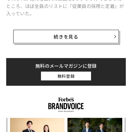
ァンダメンタルズだけでなく、主として地政学的な同盟
ところ、ほぼ全員のリストに「従業員の採用と定着」が
関係によって形作られていることを裏づけている。これ
入っていた。
は2018年以前の資本取引の在り方からの測定可能な転換
である。
これは驚くべきことではない。中小企業は、より潤沢な
予算や手厚い福利厚生、専任の人事部門を抱える大企業
続きを見る
さらにIMFは、深刻なシナリオでは地経学的分断が
を相手に、人材獲得競争を繰り広げているからだ。しか
世界GDPを最大7%、すなわち7.4兆ドル押し下げ
得ると
し、優秀な人材を採用するために、多くのスタッフや正
推計している。
式な人事機能は必要ない。必要なのは、規律があり、再
現可能なプロセスだ。
無料のメールマガジンに登録
これらの変化は短期的な問題ではない。グローバル貿易
が資金調達され、保険が付され、承認される仕組みが、
無料登録
ここでは、中小企業が優秀な人材を惹きつけ、定着させ
はるかに深いレベルで再編されつつあることを示してい
るための5つの提案を紹介する。
る。
1. 土台を築く
それが顕在化する場所
求人情報を1件出す前に、その職種に必要なのが従業員
海上の要衝（チョークポイント）での混乱がこのパター
なのか、それとも独立した業務委託契約者なのかを決め
ンを裏づけている。
キ
パ
る必要がある。それぞれコスト、管理の度合い、事務手
か。
技
UNCTADによる2026年のホルムズ海峡混乱の分析
は、条