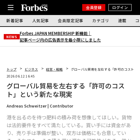
会員登録
ログイン
新着記事
人気記事
会員限定記事
カテゴリ
連載
コ
Forbes JAPAN MEMBERSHIP 新機能｜
NEWS
記事ページ内の広告表示を最小限にしました
トップ
ビジネス
経営・戦略
グローバル貿易を左右する「許可のコスト」
2026.06.12 16:45
グローバル貿易を左右する「許可のコス
ト」という新たな現実
Andreas Schweitzer | Contributor
港を出るのを待つ肥料の積み荷を想像してほしい。貨物
は法的要件をすべて満たしている。買い手には資金があ
り、売り手は準備が整い、双方は価格にも合意してい