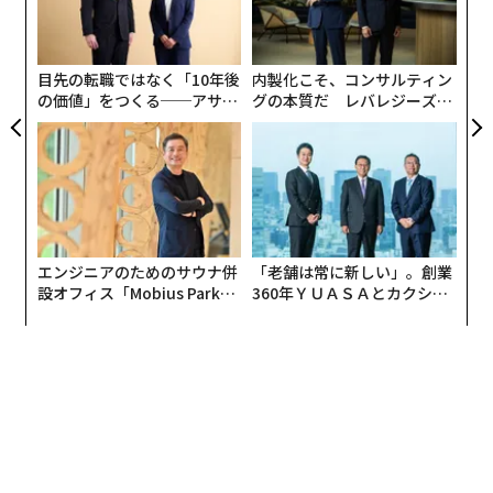
R S
防
に通過するためのあらゆる条件を指す。適切なパートナ
オ
ジ
ーの確保、十分な保険補償、適切な資金調達、外国為替
へのアクセス、必要な書類一式、そして銀行・保険会
目先の転職ではなく「10年後
内製化こそ、コンサルティン
社・物流会社が安心して支援できる輸送ルートなどであ
の価値」をつくる──アサイ
グの本質だ レバレジーズが
ンの長期伴走型支援とは
実践する、次世代ファームの
る。
全貌
許可は複数のレベルで機能している。
1. 法的許可：
その取引は法的に認められているか。
エンジニアのためのサウナ併
「老舗は常に新しい」。創業
2. 金融上の許可：
銀行はその取引に資金提供する意思が
設オフィス「Mobius Park」
360年ＹＵＡＳＡとカクシン
あるか。
がオープン──タマディック
CEO田尻望が語る、AIを超え
が健康経営を徹底する理由
る人の価値
3. 保険・物流上の許可：
ルート、船舶、貨物、パートナ
ーに保険をかけることができ、輸送は実行可能か。
4. レピュテーション上の許可：
この貿易を支援すること
で関係当事者に悪影響が生じる可能性はないか。例え