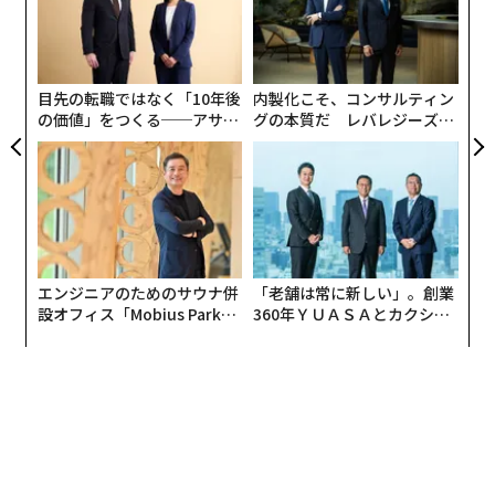
キャ
無
続きの負担において明確なトレードオフがあり、労働者
件付きアクセスがいかに急速に拘束的制約となるかを記
“
R S
防
の区分を誤ると、後に税務上や法的なトラブルを招くお
録している。船舶の通航は数日以内に約97%減少し、運
オ
ジ
それがある。
賃指数は急騰、バンカー燃料はほぼ2倍になり、戦争リ
スク保険料は4倍に跳ね上がった。大型原油タンカー1航
目先の転職ではなく「10年後
内製化こそ、コンサルティン
Block Advisors
は、そのガイド『Guide to Hiring a Cont
の価値」をつくる──アサイ
グの本質だ レバレジーズが
海あたり最大75万ドルの追加コストが発生したのであ
ンの長期伴走型支援とは
実践する、次世代ファームの
ractor vs. an Employee（業務委託と従業員の採用ガイ
る。
全貌
ド）』の中で両者の実務的な違いを解説しており、意思
決定の前に一読する価値がある。従業員を採用すると決
チョークポイントの問題は一例にすぎない。より大きな
めたら、自社が法的に受け入れ態勢を整えているか確認
問題は金融レイヤーにある。
ECBの2026年1月報告書
しよう。
は、貿易政策の不確実性がすでに金融環境に悪影響を及
ぼしていることを示している。企業は投資を先送りし、
エンジニアのためのサウナ併
「老舗は常に新しい」。創業
内国歳入庁（IRS）から雇用主識別番号（EIN）を取得す
設オフィス「Mobius Park」
360年ＹＵＡＳＡとカクシン
銀行は未知のルートを避け、融資ルールは混乱が起きる
がオープン──タマディック
CEO田尻望が語る、AIを超え
る。
前から変化を織り込む。コストは静かに、早期に、そし
が健康経営を徹底する理由
る人の価値
州や地域の源泉徴収税の登録を行う。
てニュースで報じられるずっと前から積み上がっていく
州の規定に従い、労災保険や失業保険を確保する。
のである。
給与サイクル、福利厚生、税務申告を処理するための自
動給与計算システムを導入する。
理解すべきパラドックス
連邦および州の労働法を遵守しているか確認する。