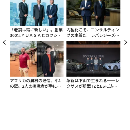
四半期ごとに新しい現実が訪れる
件付きアクセスがいかに急速に拘束的制約となるかを記
ら
“
録している。船舶の通航は数日以内に約97%減少し、運
このイノベーションのスピードは、大半の組織が過去10
オ
賃指数は急騰、バンカー燃料はほぼ2倍になり、戦争リ
ジ
年間に経験してきたものとは全く異なる計画環境を生み
スク保険料は4倍に跳ね上がった。大型原油タンカー1航
出している。テクノロジーがこれほど急速に進化する
「老舗は常に新しい」。創業
内製化こそ、コンサルティン
海あたり最大75万ドルの追加コストが発生したのであ
と、前提条件の有効期限は短くなる。新たな機会が出現
360年ＹＵＡＳＡとカクシン
グの本質だ レバレジーズが
る。
CEO田尻望が語る、AIを超え
実践する、次世代ファームの
するたびに、優先順位はシフトする。チームは1四半期
る人の価値
全貌
前には想定していなかったユースケースを発見し、ベン
チョークポイントの問題は一例にすぎない。より大きな
ダーは既存プロジェクトの投資対効果（経済性）を一変
問題は金融レイヤーにある。
ECBの2026年1月報告書
させるような機能を導入する。
は、貿易政策の不確実性がすでに金融環境に悪影響を及
ぼしていることを示している。企業は投資を先送りし、
年の初めに策定されたロードマップは、年末になっても
アフリカの農村の通信、小1
革新は下山で生まれる──レ
銀行は未知のルートを避け、融資ルールは混乱が起きる
依然として価値ある戦略的指針を含んでいるかもしれな
の壁。2人の挑戦者が手にし
クサスが新型TZとESに込め
前から変化を織り込む。コストは静かに、早期に、そし
た「次なる武器」
た「DISCOVER」の哲学
いが、その前提条件の多くは途中で変化する可能性があ
てニュースで報じられるずっと前から積み上がっていく
る。テクノロジー自体の進化スピードが加速しているた
のである。
め、組織は意思決定をより頻繁に見直さざるを得なくな
っている。
理解すべきパラドックス
想定以上のスピードで風化するロードマップ