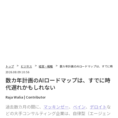
ば、制裁や銀行取引関係の喪失につながり得るか。
2026年春の微妙な論点は、取引がすべての法的条件を満
たしていても、他のレベルで失敗し得ることにある。た
とえ合法で、収益性があり、事業として筋が通っていて
も、支援機関が関与に慎重になれば、完遂が困難、ある
いは不可能になる場合がある。
なぜこれは通常のビジネスリスクを超えるのか
取引相手のスクリーニングやコリドーリスクは以前から
トップ
ビジネス
経営・戦略
数カ年計画のAIロードマップは、すでに時代
存在してきた。変わったのはその規模である。WTOが2
2026.08.09 10:56
025年11月に公表した貿易モニタリング報告書によれ
数カ年計画のAIロードマップは、すでに時
ば、新たな関税および制限措置の影響を受けたG20の物
代遅れかもしれない
品輸入は2025年に4倍に増加し、
約2.6兆ドル
に達した。
Raja Walia | Contributor
これは15年以上のモニタリング期間で
最高水準
である。
過去数カ月の間に、
マッキンゼー
、
ベイン
、
デロイト
な
BISの研究
は、国境を越えた銀行融資がいまや経済のフ
どの大手コンサルティング企業は、自律型（エージェン