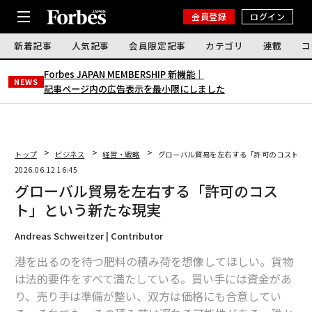
会員登録
ログイン
新着記事
人気記事
会員限定記事
カテゴリ
連載
コ
Forbes JAPAN MEMBERSHIP 新機能｜
NEWS
記事ページ内の広告表示を最小限にしました
トップ
ビジネス
経営・戦略
グローバル貿易を左右する「許可のコスト」
2026.06.12 16:45
グローバル貿易を左右する「許可のコス
ト」という新たな現実
Andreas Schweitzer | Contributor
港を出るのを待つ肥料の積み荷を想像してほしい。貨物
は法的要件をすべて満たしている。買い手には資金があ
り、売り手は準備が整い、双方は価格にも合意してい