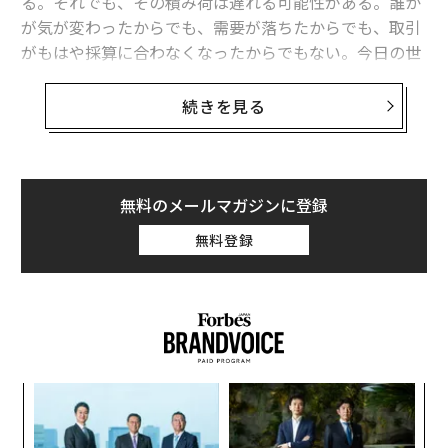
る。それでも、その積み荷は遅れる可能性がある。誰か
が気が変わったからでも、需要が落ちたからでも、取引
がもはや採算に合わなくなったからでもない。今日の世
界では、銀行、保険会社、または運送会社がその積み荷
の支援に不安を感じた場合、出荷が差し止められること
続きを見る
があるのだ。
これがグローバル貿易における新たな隠れたコストであ
り、我々が「許可のコスト」と呼ぶものである。
無料のメールマガジンに登録
無料登録
したがって、グローバル貿易の主要な推進力であった市
場需要（人々が何を買いたいのか）は、その時々の地政
学的システムが商品や積み荷に対して支援または許容す
る意思があるかどうかに取って代わられた。
「許可」という言葉が実際に意味するもの
「
この文脈において、「許可」という言葉はもはや法律だ
─
ら
けを指すものではない。それは、取引がシステムを円滑
“