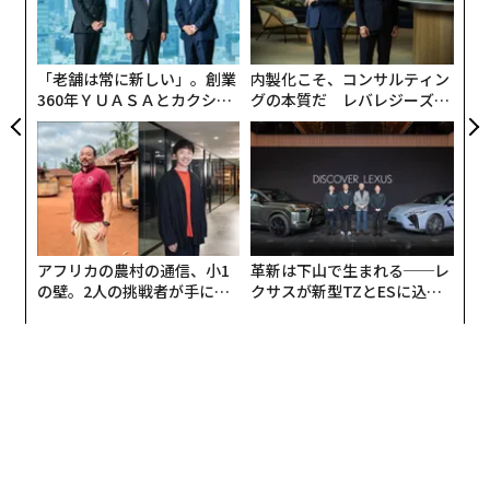
に通過するためのあらゆる条件を指す。適切なパートナ
オ
ジ
ーの確保、十分な保険補償、適切な資金調達、外国為替
へのアクセス、必要な書類一式、そして銀行・保険会
「老舗は常に新しい」。創業
内製化こそ、コンサルティン
社・物流会社が安心して支援できる輸送ルートなどであ
360年ＹＵＡＳＡとカクシン
グの本質だ レバレジーズが
CEO田尻望が語る、AIを超え
実践する、次世代ファームの
る。
る人の価値
全貌
許可は複数のレベルで機能している。
1. 法的許可：
その取引は法的に認められているか。
アフリカの農村の通信、小1
革新は下山で生まれる──レ
2. 金融上の許可：
銀行はその取引に資金提供する意思が
の壁。2人の挑戦者が手にし
クサスが新型TZとESに込め
あるか。
た「次なる武器」
た「DISCOVER」の哲学
3. 保険・物流上の許可：
ルート、船舶、貨物、パートナ
ーに保険をかけることができ、輸送は実行可能か。
4. レピュテーション上の許可：
この貿易を支援すること
で関係当事者に悪影響が生じる可能性はないか。例え