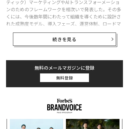
ァンダメンタルズだけでなく、主として地政学的な同盟
ティック）マーケティングやAIトランスフォーメーショ
関係によって形作られていることを裏づけている。これ
ンのためのフレームワークを相次いで発表した。その多
は2018年以前の資本取引の在り方からの測定可能な転換
くには、今後数年間にわたって組織を導くために設計さ
である。
れた成熟度モデル、導入フェーズ、運営体制、ロードマ
ップが含まれている。
さらにIMFは、深刻なシナリオでは地経学的分断が
続きを見る
世界GDPを最大7%、すなわち7.4兆ドル押し下げ
得ると
興味深いタイミングだ。2026年の第1四半期には、
推計している。
250以上
の新しいAIモデルが市場に登場した。数週間ご
とに新しい機能が登場し続けている。コンテンツの作成
これらの変化は短期的な問題ではない。グローバル貿易
方法、カスタマーエクスペリエンス（顧客体験）の提供
無料のメールマガジンに登録
が資金調達され、保険が付され、承認される仕組みが、
方法、業務の自動化方法、そして意思決定の方法を変え
無料登録
はるかに深いレベルで再編されつつあることを示してい
るツールを、現場のチームは手に入れつつある。
る。
半年前のAIと現在のAIの違いを考えてみてほしい。い
それが顕在化する場所
や、わずか2カ月前のAIと現在のAIの違いだけでも考えて
みてほしい。控えめに言っても、それぞれの進化は極め
海上の要衝（チョークポイント）での混乱がこのパター
て大きなものだった。
ンを裏づけている。
「
UNCTADによる2026年のホルムズ海峡混乱の分析
は、条
─