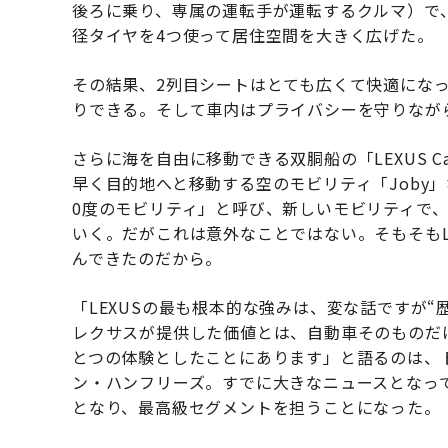
後ろに乗り、専属の運転手が運転するクルマ）で
径タイヤを4つ使って居住空間を大きく広げた。
その結果、2列目シートはとても広くて快適にな
りできる。そして車内はプライバシーを守りなが
さらに海を自由に移動できる双胴船の「LEXUS Cat
早く目的地へと移動する空のモビリティ「Joby」
0度のモビリティ」と呼び、新しいモビリティで
いく。だがこれは意外なことではない。そもそもLE
んできたのだから。
「LEXUSの最も根本的な強みは、変な話ですが
レクサスが提供した価値とは、自動車そのものだ
とつの体験としたことにあります」と語るのは、トヨタ自動
ン・ハンフリーズ。すでに大きなニュースとなっ
となり、最高級セグメントを担うことになった。