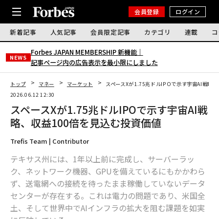
会員登録
ログイン
新着記事
人気記事
会員限定記事
カテゴリ
連載
コ
Forbes JAPAN MEMBERSHIP 新機能｜
NEWS
記事ページ内の広告表示を最小限にしました
トップ
マネー
マーケット
スペースXが1.75兆ドルIPOで示す宇宙AI戦略
2026.06.12 12:30
スペースXが1.75兆ドルIPOで示す宇宙AI戦
略、収益100倍を見込む投資価値
Trefis Team | Contributor
テキサス州には、1年以上前に完成し、サーバーラッ
ク、ネットワーク機器、GPUを備えているにもかかわら
ず、送電網への接続を待ったまま稼働していないデータ
センターが存在する。これは電力の問題であり、米国全
土、そして世界中でAIインフラの拡大を阻む課題を如実