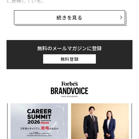
に反映している。
増えつつある企業が検討している解決策は、上へ向かう
続きを見る
ことだ。コンピューティング能力を軌道上に配置すれ
ば、太陽電池アレイは常に日光を浴び、送電網への接続
を待つ必要もなく、廃熱は水域ではなく真空空間に放散
される。さまざまな企業がこのコンセプトを検討してい
無料のメールマガジンに登録
る。
無料登録
スペースX
（SPCX）は、これを実現する準備が最も整っ
ている企業かもしれない。
創業
伝
シン
る
超え
モ
〜
金
個