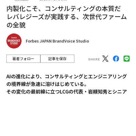
内製化こそ、コンサルティングの本質だ
2026年9月号発売中
レバレジーズが実践する、次世代ファーム
の全貌
最新号の購入はこちらから
Forbes JAPAN BrandVoice Studio
メンバーシップに登録する
著者フォロー
記事を保存
AIの進化により、コンサルティングとエンジニアリング
の境界線が急速に溶けはじめている。
関連記事
その変化の最前線に立つLCGの代表・岩槻知秀とシニア
パートナー・内田秀一が、新時代のコンサルティングの
スペースX、IPO価格を135ドルに正式決定 個人投資家から16兆円超の注
文殺到
実像を語る。
スペースXやアンソロピックなど「注目IPO銘柄」への投資に潜むリスク、
個人投資家に警鐘
コンサルティングとエンジニアリング。明確に分断され
てきたふたつの領域が、AIの進化によって急速に境界を
イーロン・マスクの資産額が約8.2兆円減少、テスラ株が1カ月近く下落