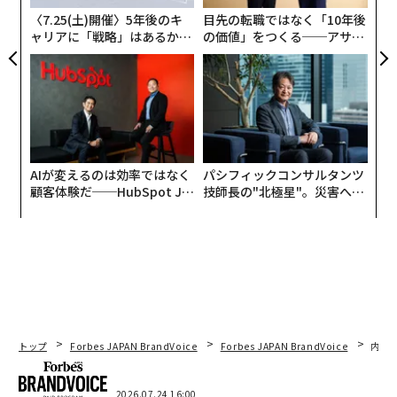
ェ
〈7.25(土)開催〉5年後のキ
目先の転職ではなく「10年後
ャリアに「戦略」はあるか。
の価値」をつくる──アサイ
トップエグゼクティブのキャ
ンの長期伴走型支援とは
リアに触れる1日│CAREER S
UMMIT 2026
AIが変えるのは効率ではなく
パシフィックコンサルタンツ
顧客体験だ──HubSpot Ja
技師長の"北極星"。災害への
panが語る「Grow Better」
無力感を乗り越え見つけた、
な組織のつくり方
防災一筋20年の答え
トップ
Forbes JAPAN BrandVoice
Forbes JAPAN BrandVoice
内製
2026.07.24 16:00