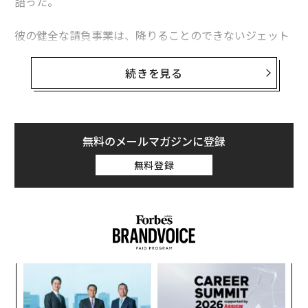
語った。
彼の健全な請負事業は、降りることのできないジェット
コースターと化し、取引銀行は神経質になり、現金ポジ
ションは週ごとに縮小していた。
続きを見る
18カ月前、彼は自社の約3分の1の規模の企業を買収して
いた。この案件は書類上では美しく見えた。現金支出は
ゼロ。売り手の負債を引き継ぎ、売上高を吸収しただけ
無料のメールマガジンに登録
だった。夢が叶ったのだ。
無料登録
詳細を掘り下げていくと、彼は多くのオーナーが事後に
語ることを認めた。トップラインをそれほど成長させる
という考えが、真のデューデリジェンスを見えなくして
いたのだ。彼は案件全体を止めるべきだった質問を一度
もしなかった。なぜこの売り手はこれほど喜んで手放し
ナ併
「
たのか。なぜこれほどの負債があったのか。
k」
─
ック
ら
“