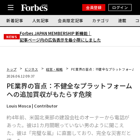
会員登録
ログイン
新着記事
人気記事
会員限定記事
カテゴリ
連載
コ
Forbes JAPAN MEMBERSHIP 新機能｜
NEWS
記事ページ内の広告表示を最小限にしました
トップ
ビジネス
経営・戦略
PE業界の盲点：不健全なプラットフォームへ
2026.06.12 09:37
PE業界の盲点：不健全なプラットフォーム
への追加買収がもたらす危険
Louis Mosca | Contributor
約4年前、米国北東部の建設会社のオーナーから電話が
あった。彼は1カ月間眠っていない男のように聞こえ
た。彼は「完璧な嵐」に直面しており、完全な災害だと