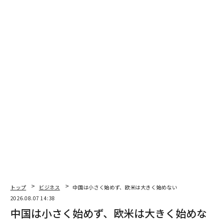
ベイン・アンド・カンパニーの2026年グローバル・プラ
イベートエクイティ・レポート
によると、バイアウトファンドは約3万2000社の未売却
企業にわたって記録的な3兆8000億ドルの未実現価値を
抱えており、保有期間は約7年に延びている。エグジッ
トは詰まっている。スポンサーはエグジットの窓が開く
のを待つ間、何かを動かし続けるためにボルトオンに依
存している。
これは困難な市場への合理的な対応だが、成長のように
見え、進歩のように感じられながら、静かに不安定性の
上に不安定性を重ねる案件のカテゴリーを生み出してい
る。American Management Servicesでの40年近くで、
私のチームと私は、事業が支えられる以上に速く成長し
た数千の企業に足を踏み入れてきた。パターンは驚くほ
トップ
ビジネス
中国は小さく始めず、欧米は大きく始めない
ど一貫している。案件がPE支援のボルトオンであろう
2026.08.07 14:38
と、銀行債務で競合を買収する請負業者であろうと関係
中国は小さく始めず、欧米は大きく始めな