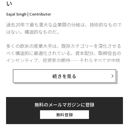
ない。1000万ドルの追加買収は4000万ドルの混乱を解
い
決しない。ほとんどの場合、5000万ドルの混乱を生み出
すだけだ。GIGOを覚えているだろうか。
Sajal Singh | Contributor
過去20年で最も重大な企業間の分岐は、技術的なもので
プラットフォームはまず健全でなければならな
はない。構造的なものだ。
い
多くの欧米の産業大手は、既存カテゴリーを深化させる
これらの案件で私が目にする根本的な誤解は、規模と規
べく構造的に最適化されている。資本配分、取締役会の
律が同じものだという仮定だ。それらは全く近くもな
インセンティブ、投資家の期待——それらすべてが中核
い。
的アイデンティティの優位性を強化している。
プラットフォーム企業は様々な理由で不健全になる。ス
続きを見る
中国企業は多くの場合、逆の論理で動いている。すなわ
ポンサーが買収した日から弱く、決して修正されなかっ
ち、市場での支配的地位はゴールではなく、次の展開の
たものもある。何年も誤って管理され、漂流を許された
ための足場なのだ。BYD、CATL、シャオミ（Xiaom
ものもある。私が「希望主義」と呼ぶもので運営されて
i）、ハイアール（Haier）といった企業は、セクターに
いるものもある。利益率が回復することを望み、金利が
無料のメールマガジンに登録
おける習熟を、深く根を張るためではなく、次の飛躍の
突然下がることを望み、労働市場が安定することを望
無料登録
ために利用してきた。
み、次の四半期が今四半期より良く見えることを望んで
いる。そして、単に基本的なゴミが入り、通り、出てい