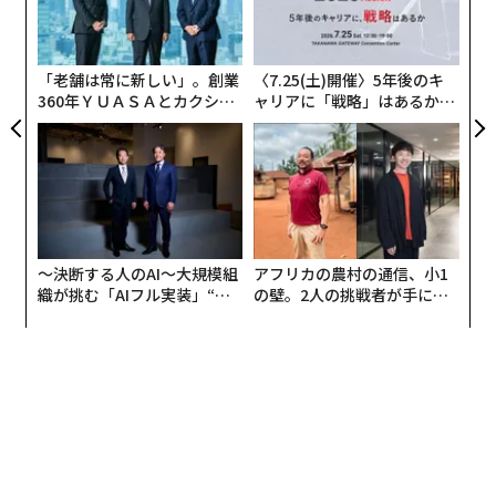
答えは、ほぼ常にそうであるように、彼が買収した企業
由
オ
の内部にあった。利益率の縮小、債務返済の課題、説明
ジ
責任の欠如がすべて前面に出ていた。
「老舗は常に新しい」。創業
〈7.25(土)開催〉5年後のキ
360年ＹＵＡＳＡとカクシン
ャリアに「戦略」はあるか。
プライベートエクイティで事業を営んでいるなら、あな
CEO田尻望が語る、AIを超え
トップエグゼクティブのキャ
たはすでにこのオーナーに会っている。彼は単に異なる
る人の価値
リアに触れる1日│CAREER S
肩書きを持っていただけだ。
UMMIT 2026
建設と銀行債務を取り除けば、現在ポートフォリオ全体
で展開されている同じ案件パターンが残る。売り手に有
利な条件で買収されたボルトオン、十分に深く行われな
〜決断する人のAI〜大規模組
アフリカの農村の通信、小1
織が挑む「AIフル実装」“使
の壁。2人の挑戦者が手にし
かった事業デューデリジェンス、真の経済性を覆い隠し
う”企業から“動く”企業へ【N
た「次なる武器」
た売上高の増加、そしてデューデリジェンスが見逃した
TTドコモビジネス×PwC】
すべてを表面化させた統合だ。
市場はこのパターンを改善するのではなく、悪化させて
いる。
PitchBook
によると、追加買収は2025年の米国プ
ライベートエクイティ・バイアウトの73%を占めた。一
方、