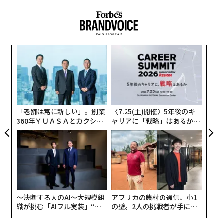
この経営哲学の違いは今、地政学的な帰結の違いへと複
くものもある。
利的に拡大している。
その状態の企業が別の企業を買収すると、数学は加算的
こうした哲学は現実にどう表れるのか
ではない。乗算的だ。弱い管理体制は今や2倍の複雑さ
ナ併
「
を管理しなければならない。平凡な経営陣は今や2倍の
BYDは1995年、従業員20人、資本金450万人民元の
k」
─
意思決定をしなければならない。緊迫した現金ポジショ
ック
ら
ニカド電池メーカー
として出発した。2003年には自動車
“
ンは、誰も正直にモデル化しなかった統合コスト、退職
由
事業へと転換。2024年の売上高は
オ
金、システム移行、顧客離れを吸収しなければならな
1070億ドル（約16兆9000億円）
に達し、初めてテスラ
ジ
い。これらの問題のどれも、大きくなることで解決され
を上回った。
「老舗は常に新しい」。創業
〈7.25(土)開催〉5年後のキ
ない。増幅されるのだ。
360年ＹＵＡＳＡとカクシン
ャリアに「戦略」はあるか。
CEO田尻望が語る、AIを超え
トップエグゼクティブのキャ
シャオミは
2010年
にスマートフォン企業として誕生し、
隠蔽しているだけで稼いでいない案件を見抜く
る人の価値
リアに触れる1日│CAREER S
4年以内に中国トップの携帯ブランドの一角となり、202
方法
UMMIT 2026
1年には
100億ドル（約1兆5800億円）のEV事業
への参入
を発表した。2024年3月の発売時、セダン「SU7」は27
すべての追加買収が悪いアイデアというわけではない。
分で5万台を売り上げた。だが、このパターンはさらに
正しく行われれば、多くが真の価値を創造する。問題
深いところまで及んでいる。
は、悪い案件の警告サインが、案件がクローズして車輪
〜決断する人のAI〜大規模組
アフリカの農村の通信、小1
が外れ始めるまで何もないように見える傾向があること
織が挑む「AIフル実装」“使
の壁。2人の挑戦者が手にし
CATLは
2011年
に電池メーカーとして設立され、現在で
う”企業から“動く”企業へ【N
た「次なる武器」
だ。