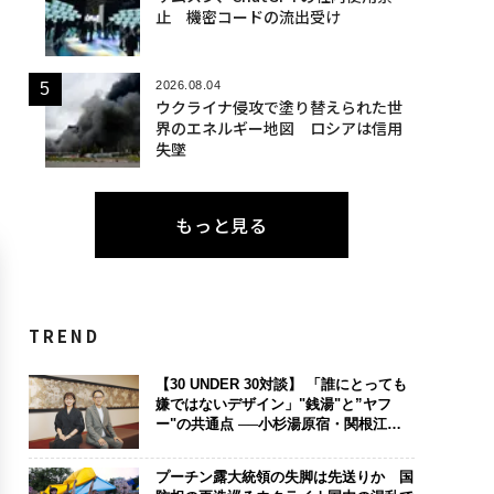
止 機密コードの流出受け
2026.08.04
ウクライナ侵攻で塗り替えられた世
界のエネルギー地図 ロシアは信用
失墜
もっと見る
TREND
【30 UNDER 30対談】 「誰にとっても
嫌ではないデザイン」"銭湯"と”ヤフ
ー"の共通点 ──小杉湯原宿・関根江里
子×LINEヤフー・川邊健太郎 【前編】
プーチン露大統領の失脚は先送りか 国