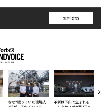
無料登録
エン
ナ併
s 
タマ
を徹
、
なぜ“眠っていた環境技
革新は下山で生まれる─
が
術”が、下水インフラを
─レクサスが新型TZとE