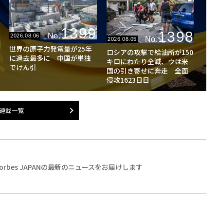
1399
1398
No.
2026.08.06
No.
2026.08.05
世界の原子力発電量が25年
ロシアの攻撃で給油所が150
に過去最多に 中国が単独
キロにわたり全滅、ウは米
でけん引
国の引き寄せに奔走 全面
侵攻1623日目
連載一覧
Forbes JAPANの最新のニュースをお届けします