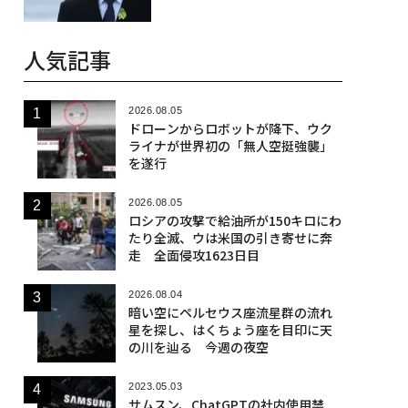
人気記事
2026.08.05
ドローンからロボットが降下、ウク
ライナが世界初の「無人空挺強襲」
を遂行
2026.08.05
ロシアの攻撃で給油所が150キロにわ
たり全滅、ウは米国の引き寄せに奔
走 全面侵攻1623日目
2026.08.04
暗い空にペルセウス座流星群の流れ
星を探し、はくちょう座を目印に天
の川を辿る 今週の夜空
2023.05.03
サムスン、ChatGPTの社内使用禁