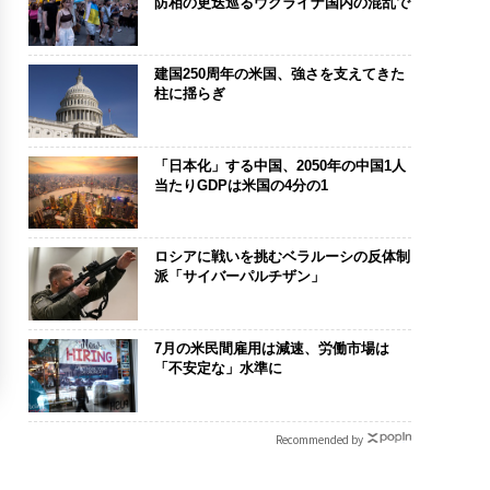
防相の更迭巡るウクライナ国内の混乱で
建国250周年の米国、強さを支えてきた
柱に揺らぎ
「日本化」する中国、2050年の中国1人
当たりGDPは米国の4分の1
ロシアに戦いを挑むベラルーシの反体制
派「サイバーパルチザン」
7月の米民間雇用は減速、労働市場は
「不安定な」水準に
Recommended by