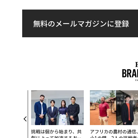
無料のメールマガジンに登録
のは効率では
だ──Hub
anが語る「Gr
r」な組織のつ
挑戦は個から始まり、共
アフリカの農村の通信
創によって加速する NOR
小1の壁。2人の挑戦者