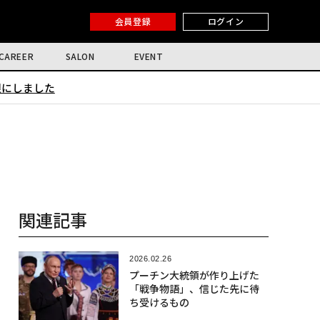
会員登録
ログイン
CAREER
SALON
EVENT
限にしました
関連記事
2026.02.26
プーチン大統領が作り上げた
「戦争物語」、信じた先に待
ち受けるもの