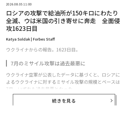
2026.08.05 11:00
ロシアの攻撃で給油所が150キロにわたり
全滅、ウは米国の引き寄せに奔走 全面侵
攻1623日目
2026年9月号発売中
Katya Soldak | Forbes Staff
ウクライナからの報告。1623日目。
最新号の購入はこちらから
7月のミサイル攻撃は過去最悪に
メンバーシップに登録する
ウクライナ空軍が公表したデータに基づくと、ロシアに
よるウクライナに対するミサイル攻撃の規模とペースは
7月、いずれも過去最悪となった。
続きを見る
関連記事
ロシア軍は7月に各種ミサイルを計381発発射した。1日
平均で12発強になる。2022年2月の全面侵攻開始以来、
イランの通信遮断で露呈、「各国政府によるサイバー諜報活動」の実態
月間発射数、1日あたりの発射数ともに最多だった。
イラン、ほぼ「全面的なインターネット遮断」状態に──米軍の攻撃開始