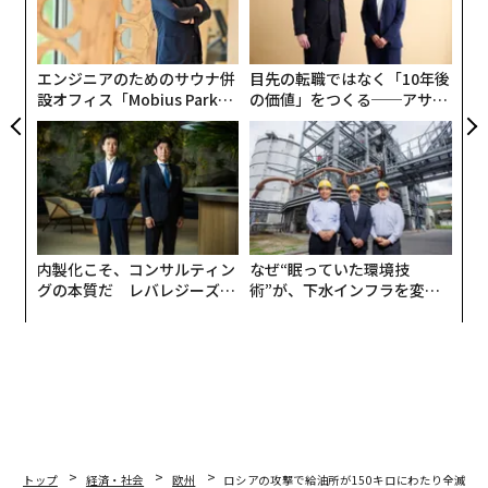
オ
ジ
エンジニアのためのサウナ併
目先の転職ではなく「10年後
設オフィス「Mobius Park」
の価値」をつくる──アサイ
がオープン──タマディック
ンの長期伴走型支援とは
が健康経営を徹底する理由
内製化こそ、コンサルティン
なぜ“眠っていた環境技
グの本質だ レバレジーズが
術”が、下水インフラを変え
実践する、次世代ファームの
たのか──産総研×月島JFE
全貌
アクアソリューションの10年
トップ
経済・社会
欧州
ロシアの攻撃で給油所が150キロにわたり全滅、ウ