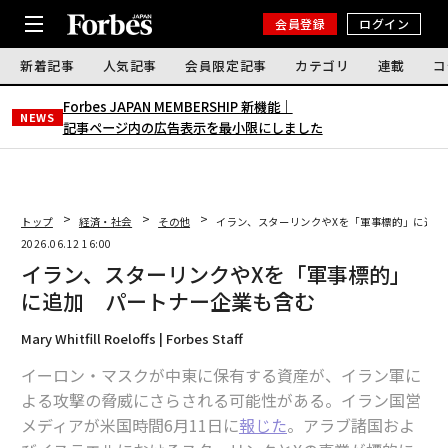
会員登録
ログイン
新着記事
人気記事
会員限定記事
カテゴリ
連載
コ
Forbes JAPAN MEMBERSHIP 新機能｜
NEWS
記事ページ内の広告表示を最小限にしました
トップ
経済・社会
その他
イラン、スターリンクやXを「軍事標的」に追加
2026.06.12 16:00
イラン、スターリンクやXを「軍事標的」
に追加 パートナー企業も含む
Mary Whitfill Roeloffs | Forbes Staff
イーロン・マスクが中東に保有する資産が、イラン軍に
よる攻撃の脅威にさらされる可能性がある。イラン国営
メディアが米国時間6月11日に
報じた
。アラブ諸国およ