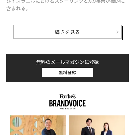
びイスラエルにおけるスターリンクとXの事業が標的に
含まれる。
米軍およびイスラエル軍によるスターリンクのインフラ
とXプラットフォームの使用、さらにマスクと米国政府
続きを見る
との協力関係の疑惑が、マスクの資産を軍事標的リスト
に加える十分な根拠になる。国営ファルス通信は6月11
日、そのように
報じた
（編注：X上でも同様の内容を
投稿
している）
無料のメールマガジンに登録
無料登録
ファルス通信が引用した匿名の情報筋は、米軍がマスク
関連企業を利用して戦争犯罪を実行したと主張してい
る。その中には今週、イラン南部の水インフラに行った
攻撃が含まれるという。
革
ク
た「
“