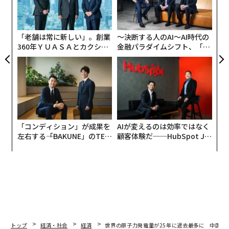
の
た
「老舗は常に新しい」。創業
〜決断する人のAI〜AI時代の
360年ＹＵＡＳＡとカクシン
金融パラダイムシフト、「超
CEO田尻望が語る、AIを超え
個別化」の核心 【MUFG×ウ
る人の価値
ェルスナビ×PwC】
「コンディション」が成果を
AIが変えるのは効率ではなく
左右する――「BAKUNE」のTEN
顧客体験だ──HubSpot Ja
TIALが支える「挑戦者の明
panが語る「Grow Better」
日」
な組織のつくり方
トップ
経済・社会
経済
世界の原子力発電量が25年に過去最多に 中国が