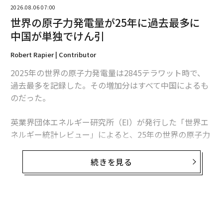
2026.08.06 07:00
世界の原子力発電量が25年に過去最多に
中国が単独でけん引
2026年9月号発売中
Robert Rapier | Contributor
2025年の世界の原子力発電量は2845テラワット時で、
過去最多を記録した。その増加分はすべて中国によるも
最新号の購入はこちらから
のだった。
メンバーシップに登録する
英業界団体エネルギー研究所（EI）が発行した「世界エ
ネルギー統計レビュー」によると、25年の世界の原子力
発電量は前年比1.3％、30テラワット時増加した。中国
の増加分は34テラワット時を超えたため、同国を除け
続きを見る
ば、世界の原子力発電量は減少したことになる。
関連記事
この数字は「世界的な原子力ルネッサンス」という大ま
イランの通信遮断で露呈、「各国政府によるサイバー諜報活動」の実態
かな主張より、業界の実情をより的確に捉えている。原
子力発電量は増加しているものの、拡大は特定の国に集
イラン、ほぼ「全面的なインターネット遮断」状態に──米軍の攻撃開始