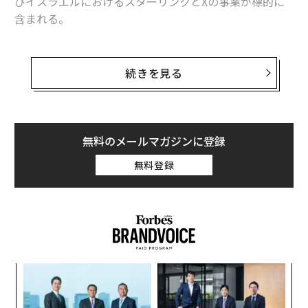
びイスラエルにおけるスターリンクとXの事業が標的に
含まれる。
米軍およびイスラエル軍によるスターリンクのインフラ
とXプラットフォームの使用、さらにマスクと米国政府
続きを見る
との協力関係の疑惑が、マスクの資産を軍事標的リスト
に加える十分な根拠になる。国営ファルス通信は6月11
日、そのように
報じた
（編注：X上でも同様の内容を
投稿
している）
無料のメールマガジンに登録
無料登録
ファルス通信が引用した匿名の情報筋は、米軍がマスク
関連企業を利用して戦争犯罪を実行したと主張してい
る。その中には今週、イラン南部の水インフラに行った
攻撃が含まれるという。
るか
革
、く
ク
た「
ア