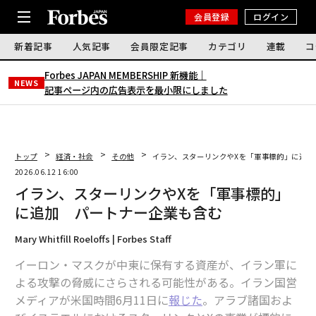
会員登録
ログイン
新着記事
人気記事
会員限定記事
カテゴリ
連載
コ
Forbes JAPAN MEMBERSHIP 新機能｜
NEWS
記事ページ内の広告表示を最小限にしました
トップ
経済・社会
その他
イラン、スターリンクやXを「軍事標的」に追加
2026.06.12 16:00
イラン、スターリンクやXを「軍事標的」
に追加 パートナー企業も含む
Mary Whitfill Roeloffs | Forbes Staff
イーロン・マスクが中東に保有する資産が、イラン軍に
よる攻撃の脅威にさらされる可能性がある。イラン国営
メディアが米国時間6月11日に
報じた
。アラブ諸国およ