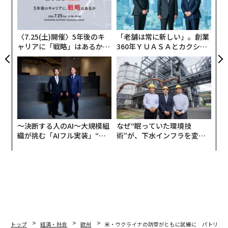
の
ン
〈7.25(土)開催〉5年後のキ
「老舗は常に新しい」。創業
ャリアに「戦略」はあるか。
360年ＹＵＡＳＡとカクシン
トップエグゼクティブのキャ
CEO田尻望が語る、AIを超え
リアに触れる1日│CAREER S
る人の価値
UMMIT 2026
〜決断する人のAI〜大規模組
なぜ“眠っていた環境技
織が挑む「AIフル実装」“使
術”が、下水インフラを変え
う”企業から“動く”企業へ【N
たのか──産総研×月島JFE
TTドコモビジネス×PwC】
アクアソリューションの10年
トップ
経済・社会
欧州
米・ウクライナの防空がともに試練に パトリオ