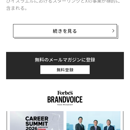
びイスラエルにおけるスターリンクとXの事業が標的に
含まれる。
米軍およびイスラエル軍によるスターリンクのインフラ
とXプラットフォームの使用、さらにマスクと米国政府
続きを見る
との協力関係の疑惑が、マスクの資産を軍事標的リスト
に加える十分な根拠になる。国営ファルス通信は6月11
日、そのように
報じた
（編注：X上でも同様の内容を
投稿
している）
無料のメールマガジンに登録
無料登録
ファルス通信が引用した匿名の情報筋は、米軍がマスク
関連企業を利用して戦争犯罪を実行したと主張してい
る。その中には今週、イラン南部の水インフラに行った
攻撃が含まれるという。
“
シ
グ
目