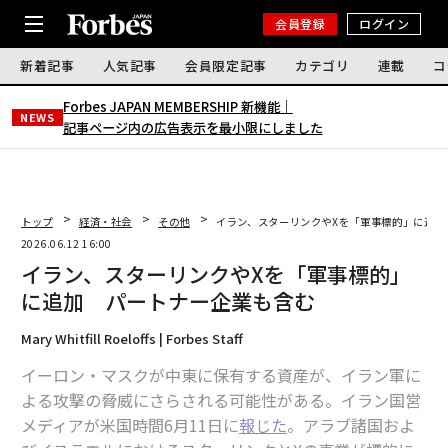
会員登録
ログイン
新着記事
人気記事
会員限定記事
カテゴリ
連載
コ
Forbes JAPAN MEMBERSHIP 新機能｜
NEWS
記事ページ内の広告表示を最小限にしました
トップ
経済・社会
その他
イラン、スターリンクやXを「軍事標的」に追加
2026.06.12 16:00
イラン、スターリンクやXを「軍事標的」
に追加 パートナー企業も含む
Mary Whitfill Roeloffs | Forbes Staff
イーロン・マスクが中東に保有する資産が、イラン軍に
よる攻撃の脅威にさらされる可能性がある。イラン国営
メディアが米国時間6月11日に
報じた
。アラブ諸国およ