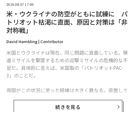
2026.08.07 17:00
米・ウクライナの防空がともに試練に パ
トリオット枯渇に直面、原因と対策は「非
対称戦」
2026年9月号発売中
David Hambling | Contributor
米国とウクライナは現在、同じ問題に直面している。弾
最新号の購入はこちらから
道ミサイルを撃墜するための迎撃ミサイルの危機的な不
足だ。具体的に言えば、米国製の「パトリオットPAC-
メンバーシップに登録する
3」のことだ。
両国がこの状況に至った経緯は大きく異なる。直面して
いる課題は本質的に同じだが、模索する解決策もまた大
きく異なるものになるかもしれない。これは非対称戦、
続きを見る
関連記事
つまり敵に貴重な資源をより多く消耗させる方法をめぐ
る問題であり、この分野では、相手よりも多くの資金を
イランの通信遮断で露呈、「各国政府によるサイバー諜報活動」の実態
投入できることを頼みにしてきた米国防総省よりも、限
イラン、ほぼ「全面的なインターネット遮断」状態に──米軍の攻撃開始
られた資源で戦ってきたウクライナに分がある。