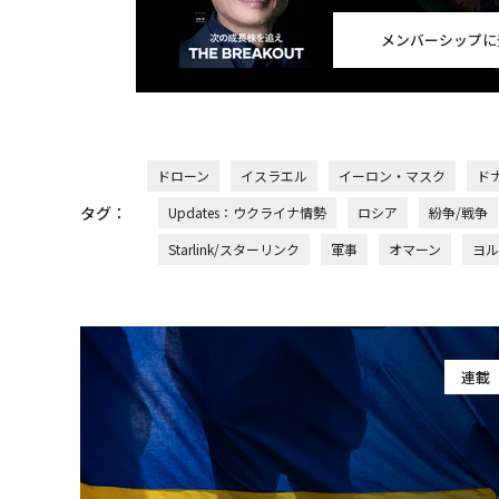
メンバーシップに
ドローン
イスラエル
イーロン・マスク
ド
タグ：
Updates：ウクライナ情勢
ロシア
紛争/戦争
Starlink/スターリンク
軍事
オマーン
ヨル
連載