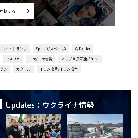
登録する
ナルド・トランプ
SpaceX/スペースX
X/Twitter
アメリカ
中東/中東情勢
アラブ首長国連邦/UAE
ダン
カタール
イラン攻撃/イラン紛争
Updates：ウクライナ情勢