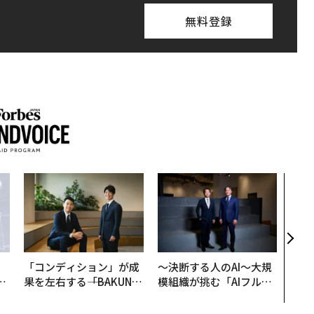
無料登録
「老
創業
カク
る、
「コンディション」が成
〜決断する人のAI〜大規
は
果を左右する――「BAKUN
模組織が挑む「AIフル実
ク
E」のTENTIALが支える
装」“使う”企業から“動
れ
「挑戦者の明日」
く”企業へ【NTTドコモ