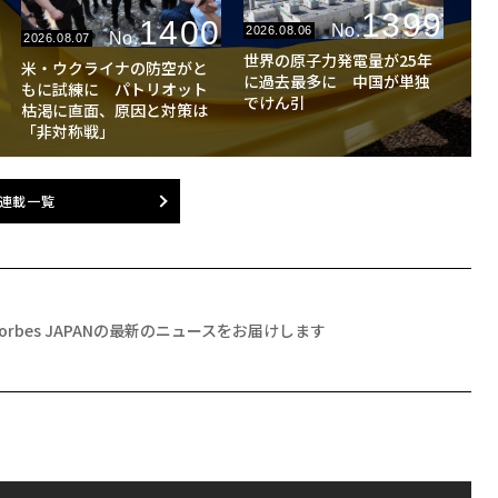
1399
1400
No.
2026.08.06
No.
2026.08.07
世界の原子力発電量が25年
米・ウクライナの防空がと
に過去最多に 中国が単独
もに試練に パトリオット
でけん引
枯渇に直面、原因と対策は
「非対称戦」
連載一覧
Forbes JAPANの最新のニュースをお届けします