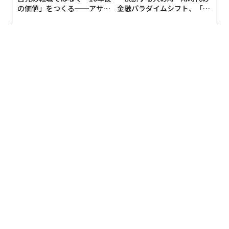
度が遅く、相当数が迎撃ドローンや、機関銃や機関砲で
の価値」をつくる──アサイ
金融パラダイムシフト、「超
ンの長期伴走型支援とは
個別化」の核心 【MUFG×ウ
武装した機動射撃グループによって撃ち落とされてい
ェルスナビ×PwC】
る。それに対して、ミサイルの迎撃率は40％程度にとど
まっている。現在、撃墜されているミサイルのほとんど
は、巡航ミサイルや比較的速度の遅い空中発射ミサイル
が占める。
Shahed type OWA-UAS stats Jul2026 [per UA Air
Force Reports]
Total: 4951
Claimed Intercepted: 4299
Hits: 479 (652 Not Intercepted)
Interception Rate: ~87%
Median Attack: 134 drones
pic.twitter.com/Tevv4huwI8