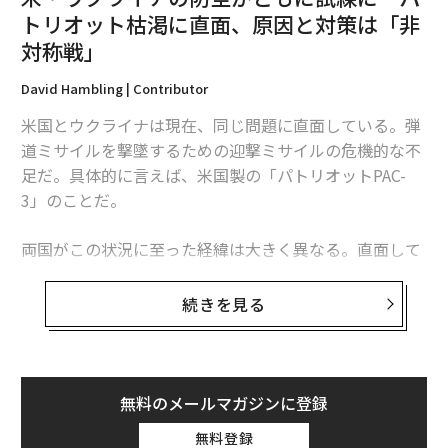
で
トリオット枯渇に直面、原因と対策は「非
対称戦」
スターリンク遮断でロシア軍が大混乱に 指揮系統「崩壊」、外国技術依
存の脆弱性露呈
David Hambling | Contributor
AIデータセンターの「物理的防護」で24兆円市場、ドローン攻撃が呼ぶ新
米国とウクライナは現在、同じ問題に直面している。弾
たな商機
道ミサイルを撃墜するための迎撃ミサイルの危機的な不
街のカメラが戦争の標的を決め、ドローンがAWSを落とす――地政学リスクは
足だ。具体的に言えば、米国製の「パトリオットPAC-
経営問題になった
3」のことだ。
ドローン
イスラエル
イーロン・マスク
両国がこの状況に至った経緯は大きく異なる。直面して
ドナルド・トランプ
SpaceX/スペースX
X/Twitter
いる課題は本質的に同じだが、模索する解決策もまた大
Updates：ウクライナ情勢
ロシア
紛争/戦争
アメリカ
きく異なるものになるかもしれない。これは非対称戦、
タグ：
続きを見る
中東/中東情勢
アラブ首長国連邦/UAE
つまり敵に貴重な資源をより多く消耗させる方法をめぐ
Starlink/スターリンク
軍事
オマーン
ヨルダン
る問題であり、この分野では、相手よりも多くの資金を
カタール
イラン攻撃/イラン紛争
投入できることを頼みにしてきた米国防総省よりも、限
られた資源で戦ってきたウクライナに分がある。
無料のメールマガジンに登録
無料登録
ウクライナへの長期にわたる「ミサイル攻囲」