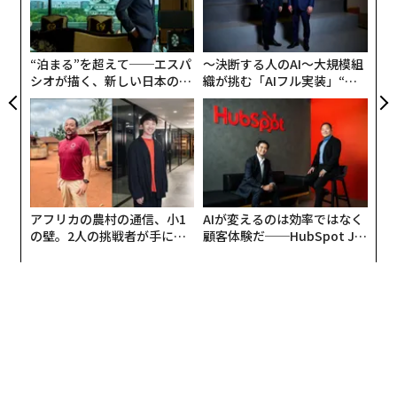
日
オ
ジ
“泊まる”を超えて──エスパ
〜決断する人のAI〜大規模組
シオが描く、新しい日本のラ
織が挑む「AIフル実装」“使
グジュアリー（前編）
う”企業から“動く”企業へ【N
TTドコモビジネス×PwC】
アフリカの農村の通信、小1
AIが変えるのは効率ではなく
の壁。2人の挑戦者が手にし
顧客体験だ──HubSpot Ja
た「次なる武器」
panが語る「Grow Better」
な組織のつくり方