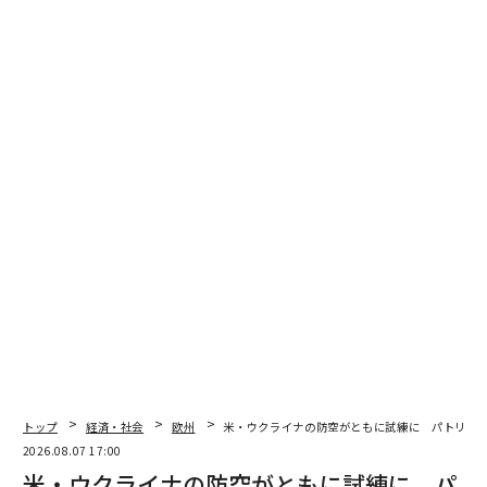
2026年9月号発売中
最新号の購入はこちらから
メンバーシップに登録する
関連記事
トップ
経済・社会
欧州
米・ウクライナの防空がともに試練に パトリオ
イランの通信遮断で露呈、「各国政府によるサイバー諜報活動」の実態
2026.08.07 17:00
米・ウクライナの防空がともに試練に パ
イラン、ほぼ「全面的なインターネット遮断」状態に──米軍の攻撃開始