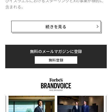
びイスラエルにおけるスターリンクとXの事業が標的に
含まれる。
米軍およびイスラエル軍によるスターリンクのインフラ
とXプラットフォームの使用、さらにマスクと米国政府
続きを見る
との協力関係の疑惑が、マスクの資産を軍事標的リスト
に加える十分な根拠になる。国営ファルス通信は6月11
日、そのように
報じた
（編注：X上でも同様の内容を
投稿
している）
無料のメールマガジンに登録
無料登録
ファルス通信が引用した匿名の情報筋は、米軍がマスク
関連企業を利用して戦争犯罪を実行したと主張してい
る。その中には今週、イラン南部の水インフラに行った
攻撃が含まれるという。
るか
「
、く
左右
T
“