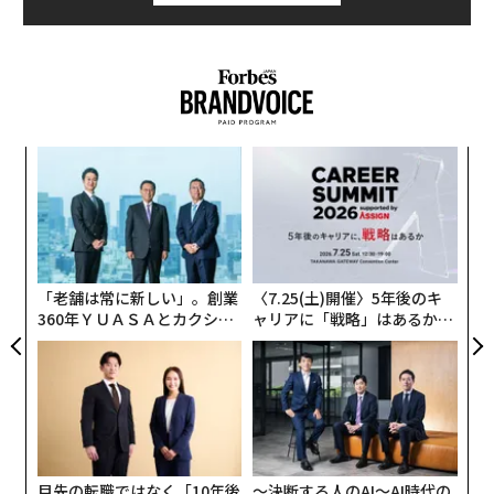
ウクライナは4年以上にわたりロシアの空襲にさらされ
ており、それはエスカレートし続けている。攻撃は当初
は、航空機から発射される空対地ミサイル、巡航ミサイ
ル、弾道ミサイルを組み合わせたものだった。2022年9
月以降、ミサイルに加え
“
「シャヘド」自爆ドローン（無人機）
も投入されるよう
変え
オ
FE
ジ
になった。シャヘドの飛来数は最初は1日に十機単位だ
ア
連載
0年
ったものが、そのうち百機単位になり、さらに最近は1
の
Updates：ウクライナ情勢
た
千機近くに達する日もあるなど、増加の一途をたどって
きた。
「老舗は常に新しい」。創業
〈7.25(土)開催〉5年後のキ
360年ＹＵＡＳＡとカクシン
ャリアに「戦略」はあるか。
連載一覧
CEO田尻望が語る、AIを超え
トップエグゼクティブのキャ
ロシアによる7月のミサイル発射数は381発前後にのぼ
る人の価値
リアに触れる1日│CAREER S
り、うち126発は弾道ミサイルだった。シャヘド型ドロ
UMMIT 2026
ーンの投入数はおよそ5000機に達している。
advertisement
大きな違いは、シャヘドに関してはウクライナが
90％近く
を撃墜・阻止できていることだ。シャヘドは速
目先の転職ではなく「10年後
〜決断する人のAI〜AI時代の