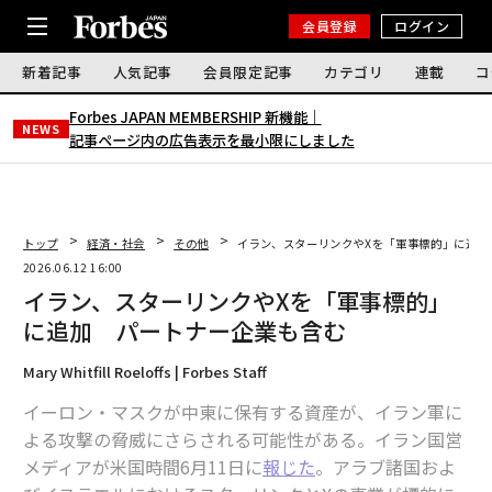
会員登録
ログイン
新着記事
人気記事
会員限定記事
カテゴリ
連載
コ
Forbes JAPAN MEMBERSHIP 新機能｜
NEWS
記事ページ内の広告表示を最小限にしました
トップ
経済・社会
その他
イラン、スターリンクやXを「軍事標的」に追加
2026.06.12 16:00
イラン、スターリンクやXを「軍事標的」
に追加 パートナー企業も含む
Mary Whitfill Roeloffs | Forbes Staff
イーロン・マスクが中東に保有する資産が、イラン軍に
よる攻撃の脅威にさらされる可能性がある。イラン国営
メディアが米国時間6月11日に
報じた
。アラブ諸国およ