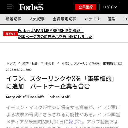
会員登録
ログイン
新着記事
人気記事
会員限定記事
カテゴリ
連載
コ
Forbes JAPAN MEMBERSHIP 新機能｜
NEWS
記事ページ内の広告表示を最小限にしました
トップ
経済・社会
その他
イラン、スターリンクやXを「軍事標的」に追加
2026.06.12 16:00
イラン、スターリンクやXを「軍事標的」
に追加 パートナー企業も含む
Mary Whitfill Roeloffs | Forbes Staff
イーロン・マスクが中東に保有する資産が、イラン軍に
よる攻撃の脅威にさらされる可能性がある。イラン国営
メディアが米国時間6月11日に
報じた
。アラブ諸国およ