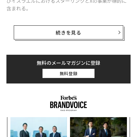
びイスラエルにおけるスターリンクとXの事業が標的に
含まれる。
米軍およびイスラエル軍によるスターリンクのインフラ
とXプラットフォームの使用、さらにマスクと米国政府
続きを見る
との協力関係の疑惑が、マスクの資産を軍事標的リスト
に加える十分な根拠になる。国営ファルス通信は6月11
日、そのように
報じた
（編注：X上でも同様の内容を
投稿
している）
無料のメールマガジンに登録
無料登録
ファルス通信が引用した匿名の情報筋は、米軍がマスク
関連企業を利用して戦争犯罪を実行したと主張してい
る。その中には今週、イラン南部の水インフラに行った
攻撃が含まれるという。
「
─
ら
“