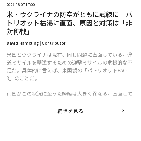
2026.08.07 17:00
米・ウクライナの防空がともに試練に パ
トリオット枯渇に直面、原因と対策は「非
対称戦」
2026年9月号発売中
David Hambling | Contributor
米国とウクライナは現在、同じ問題に直面している。弾
最新号の購入はこちらから
道ミサイルを撃墜するための迎撃ミサイルの危機的な不
足だ。具体的に言えば、米国製の「パトリオットPAC-
メンバーシップに登録する
3」のことだ。
両国がこの状況に至った経緯は大きく異なる。直面して
いる課題は本質的に同じだが、模索する解決策もまた大
きく異なるものになるかもしれない。これは非対称戦、
続きを見る
関連記事
つまり敵に貴重な資源をより多く消耗させる方法をめぐ
る問題であり、この分野では、相手よりも多くの資金を
イランの通信遮断で露呈、「各国政府によるサイバー諜報活動」の実態
投入できることを頼みにしてきた米国防総省よりも、限
イラン、ほぼ「全面的なインターネット遮断」状態に──米軍の攻撃開始
られた資源で戦ってきたウクライナに分がある。