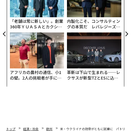
オ
ジ
「老舗は常に新しい」。創業
内製化こそ、コンサルティン
360年ＹＵＡＳＡとカクシン
グの本質だ レバレジーズが
CEO田尻望が語る、AIを超え
実践する、次世代ファームの
る人の価値
全貌
アフリカの農村の通信、小1
革新は下山で生まれる──レ
の壁。2人の挑戦者が手にし
クサスが新型TZとESに込め
た「次なる武器」
た「DISCOVER」の哲学
トップ
経済・社会
欧州
米・ウクライナの防空がともに試練に パトリオ