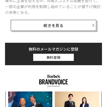
後半に上場を控える中、AI導入コストの高騰を受けて、
一部の企業が利用を制限し始めていることが値下げ検討
の背景にある。
同紙によると、OpenAIが計画している値下げは「トーク
続きを見る
ン」（AIの利用量を測定して課金するための単位）に焦
点を当てたものになるという。また、OpenAIはアンソロ
ピックも同様の動きに出ると予測している。
無料のメールマガジンに登録
利用上限や制限が厳しい定額の月額サブスクリプション
無料登録
の代わりに、法人顧客の多くはトークンベースの従量課
金によってAI製品を利用している。OpenAIのサム・アル
トマンCEOは最近、このトークンにかかるコストの上昇
が「極めて深刻な問題」になっている事実に言及した。
ンツ
ア
への
の
た、
た
〜