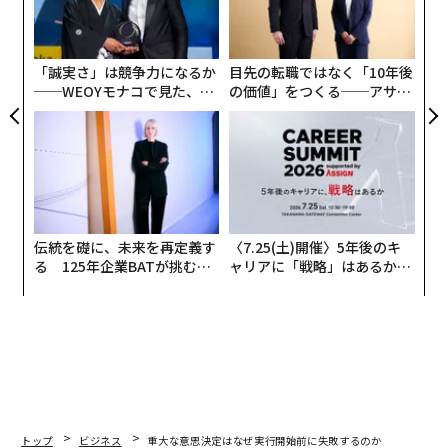
金
個
ェ
「誠実さ」は競争力になるか
目先の転職ではなく「10年後
──WEOYモナコで見た、く
の価値」をつくる──アサイ
ら寿司の経営哲学
ンの長期伴走型支援とは
伝統を礎に、未来を再定義す
〈7.25(土)開催〉5年後のキ
る 125年企業BATが挑むス
ャリアに「戦略」はあるか。
モークレスな未来
トップエグゼクティブのキャ
リアに触れる1日│CAREER S
UMMIT 2026
トップ
ビジネス
重大な意思決定はなぜ実行開始前に失敗するのか