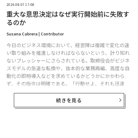
2026.08.07 17:08
重大な意思決定はなぜ実行開始前に失敗す
翻訳＝江津拓哉
るのか
Susana Cabrera | Contributor
2026年9月号発売中
今日のビジネス環境において、経営陣は複雑で変化の速
い取り組みを推進しなければならないという、計り知れ
最新号の購入はこちらから
ないプレッシャーにさらされている。取締役会がビジネ
スモデルの急速な転換や、抜本的な業務再編、高度な自
動化の即時導入などを求めているかどうかにかかわら
メンバーシップに登録する
ず、その指令は明確である。「行動せよ、それも迅速
に」というものだ。
続きを見る
しかし、洗練されたプレゼンテーションや取締役会での
満場一致の可決の裏では、よくあるパターンが展開し始
関連記事
める。実行が始まると同時に、その取り組みは遅れ始め
OpenAIのIPO、個人投資家が知っておきたい「5つのポイント」
る。締め切りは先送りされ、予想外の統合上の障害が浮
上し、期待されていた投資収益率は低下し始める。