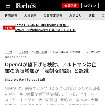
会員登録
ログイン
新着記事
人気記事
会員限定記事
カテゴリ
連載
コ
Forbes JAPAN MEMBERSHIP 新機能｜
NEWS
記事ページ内の広告表示を最小限にしました
トップ
ビジネス
経営・戦略
OpenAIが値下げを検討、アルトマンは企
2026.06.12 10:30
OpenAIが値下げを検討、アルトマンは企
業の負担増加が「深刻な問題」と認識
Siladitya Ray | Forbes Staff
OpenAIは、競合のアンソロピックに対抗するために自社
のAIツールの大幅な値下げを検討している。ウォール・
ストリート・ジャーナルの報道で明らかになった。今年