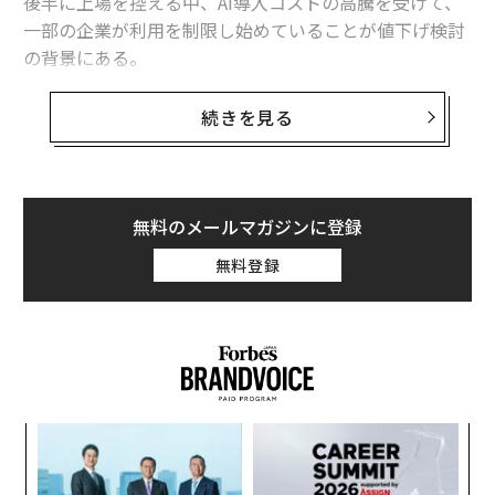
後半に上場を控える中、AI導入コストの高騰を受けて、
一部の企業が利用を制限し始めていることが値下げ検討
の背景にある。
同紙によると、OpenAIが計画している値下げは「トーク
続きを見る
ン」（AIの利用量を測定して課金するための単位）に焦
点を当てたものになるという。また、OpenAIはアンソロ
ピックも同様の動きに出ると予測している。
無料のメールマガジンに登録
利用上限や制限が厳しい定額の月額サブスクリプション
無料登録
の代わりに、法人顧客の多くはトークンベースの従量課
金によってAI製品を利用している。OpenAIのサム・アル
トマンCEOは最近、このトークンにかかるコストの上昇
が「極めて深刻な問題」になっている事実に言及した。
ナ併
「
k」
─
ック
ら
“