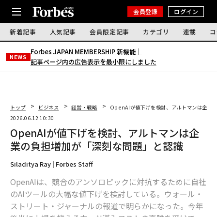
会員登録
ログイン
新着記事
人気記事
会員限定記事
カテゴリ
連載
コ
Forbes JAPAN MEMBERSHIP 新機能｜
NEWS
記事ページ内の広告表示を最小限にしました
トップ
ビジネス
経営・戦略
OpenAIが値下げを検討、アルトマンは企
2026.06.12 10:30
OpenAIが値下げを検討、アルトマンは企
業の負担増加が「深刻な問題」と認識
Siladitya Ray | Forbes Staff
OpenAIは、競合のアンソロピックに対抗するために自社
のAIツールの大幅な値下げを検討している。ウォール・
ストリート・ジャーナルの報道で明らかになった。今年