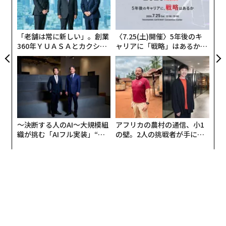
由
オ
ジ
「老舗は常に新しい」。創業
〈7.25(土)開催〉5年後のキ
360年ＹＵＡＳＡとカクシン
ャリアに「戦略」はあるか。
CEO田尻望が語る、AIを超え
トップエグゼクティブのキャ
る人の価値
リアに触れる1日│CAREER S
UMMIT 2026
〜決断する人のAI〜大規模組
アフリカの農村の通信、小1
織が挑む「AIフル実装」“使
の壁。2人の挑戦者が手にし
う”企業から“動く”企業へ【N
た「次なる武器」
TTドコモビジネス×PwC】