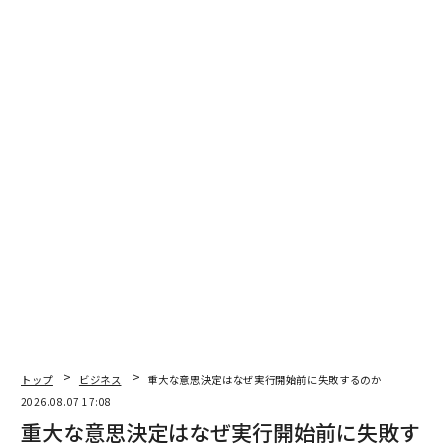
翻訳＝江津拓哉
2026年9月号発売中
最新号の購入はこちらから
メンバーシップに登録する
関連記事
トップ
ビジネス
重大な意思決定はなぜ実行開始前に失敗するのか
2026.08.07 17:08
OpenAIのIPO、個人投資家が知っておきたい「5つのポイント」
重大な意思決定はなぜ実行開始前に失敗す