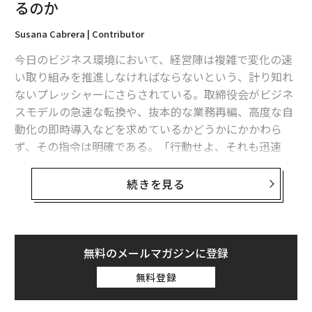
るのか
スペースXやアンソロピックなど「注目IPO銘柄」への投資に潜むリスク、
個人投資家に警鐘
Susana Cabrera | Contributor
AI設計による生物兵器を阻止せよ──OpenAIやアンソロピックなどテック
今日のビジネス環境において、経営陣は複雑で変化の速
業界の競合が異例の共闘
い取り組みを推進しなければならないという、計り知れ
OpenAIがついに上場へ、IPO申請書類を非公開で提出と発表
ないプレッシャーにさらされている。取締役会がビジネ
スモデルの急速な転換や、抜本的な業務再編、高度な自
OpenAIとアンソロピック、1兆ドル評価額の先にある問い「AI時代の勝者は
動化の即時導入などを求めているかどうかにかかわら
誰なのか」
ず、その指令は明確である。「行動せよ、それも迅速
に」というものだ。
Google/グーグル
OpenAI
ChatGPT
生成AI
タグ：
続きを見る
Anthropic/アンソロピック
Gemini
Google ドライブ
しかし、洗練されたプレゼンテーションや取締役会での
満場一致の可決の裏では、よくあるパターンが展開し始
める。実行が始まると同時に、その取り組みは遅れ始め
advertisement
る。締め切りは先送りされ、予想外の統合上の障害が浮
無料のメールマガジンに登録
上し、期待されていた投資収益率は低下し始める。
無料登録
こうした重大な戦略的取り組みが行き詰まったとき、経