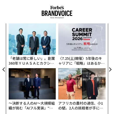
営陣の反応はたいてい予測可能だ。リーダーたちは何が
不足しているのかを探し始める。失敗の原因は能力の不
足にあると考える。すぐに講じられる対策は、より多く
のテクノロジー、より多くのガバナンス層、より専門化
ナ併
「
された指標、より厳格な監督を追加することだ。
k」
─
ック
ら
だが、複雑な企業環境において、実行を阻む要因が「追
“
由
オ
加の不足」であることはめったにない。真の原因は、過
ジ
去から蓄積した「構造的負債」にある。
「老舗は常に新しい」。創業
〈7.25(土)開催〉5年後のキ
360年ＹＵＡＳＡとカクシン
ャリアに「戦略」はあるか。
目に見えないバランスシート
CEO田尻望が語る、AIを超え
トップエグゼクティブのキャ
る人の価値
リアに触れる1日│CAREER S
組織が下すあらゆる重要な決断は、単に取り組みを開始
UMMIT 2026
するだけでなく、組織の「前提条件」を作り出す。長年
にわたる成長や再編、戦略の転換を経て、これらの前提
条件は幾重にも積み重なっていく。目の前の局所的な問
題を迅速に解決するため、組織は自然と、独自のデータ
〜決断する人のAI〜大規模組
アフリカの農村の通信、小1
ベース、カスタマイズされたソフトウェアパッチ、非公
織が挑む「AIフル実装」“使
の壁。2人の挑戦者が手にし
う”企業から“動く”企業へ【N
た「次なる武器」
式な承認ルートなどの増殖を許容してしまう。書類上、