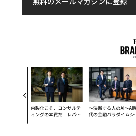
無料のメールマガジンに登録
内製化こそ、コンサルテ
〜決断する人のAI〜AI
ィングの本質だ レバレ
代の金融パラダイムシ
ジーズが実践する、次世
ト、「超個別化」の核
代ファームの全貌
【MUFG×ウェルスナ
×PwC】