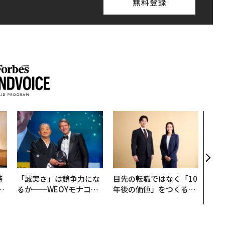
無料登録
アフ
小1
手に
時
「誠実さ」は競争力にな
目先の転職ではなく「10
フ
るか──WEOYモナコで
年後の価値」をつくる─
心
見た、くら寿司の経営哲
─アサインの長期伴走型
ビ
学
支援とは