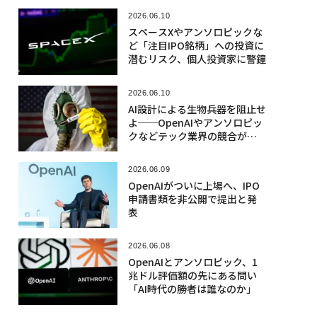
2026.06.10
スペースXやアンソロピックな
ど「注目IPO銘柄」への投資に
潜むリスク、個人投資家に警鐘
2026.06.10
AI設計による生物兵器を阻止せ
よ──OpenAIやアンソロピッ
クなどテック業界の競合が異
例の共闘
2026.06.09
OpenAIがついに上場へ、IPO
申請書類を非公開で提出と発
表
2026.06.08
OpenAIとアンソロピック、1
兆ドル評価額の先にある問い
「AI時代の勝者は誰なのか」