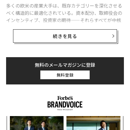
多くの欧米の産業大手は、既存カテゴリーを深化させる
関連記事
べく構造的に最適化されている。資本配分、取締役会の
インセンティブ、投資家の期待——それらすべてが中核
スペースXが1.75兆ドルIPOで示す宇宙AI戦略、収益100倍を見込む投資価
値
的アイデンティティの優位性を強化している。
続きを見る
スペースX上場に「40兆円」の需要殺到
中国企業は多くの場合、逆の論理で動いている。すなわ
ち、市場での支配的地位はゴールではなく、次の展開の
スペースXは海外出張も変える？ 「東京からロサンゼルスまで37分」の未
来は実現するか
ための足場なのだ。BYD、CATL、シャオミ（Xiaom
i）、ハイアール（Haier）といった企業は、セクターに
無料のメールマガジンに登録
スペースXのIPOは284兆円規模の「宇宙経済」への投資だ
おける習熟を、深く根を張るためではなく、次の飛躍の
無料登録
ために利用してきた。
スペースX、IPO価格を135ドルに正式決定 個人投資家から16兆円超の注
文殺到
この経営哲学の違いは今、地政学的な帰結の違いへと複
AI / 人工知能
宇宙
SpaceX/スペースX
利的に拡大している。
タグ：
宇宙開発/宇宙経済/宇宙ビジネス
エネルギー
こうした哲学は現実にどう表れるのか
電力/電力需要
Starlink/スターリンク
データセンター
キ
〜
BYDは1995年、従業員20人、資本金450万人民元の
か。
織