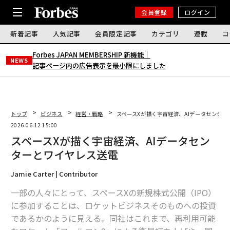
会員登録
ログイン
新着記事
人気記事
会員限定記事
カテゴリ
連載
コ
Forbes JAPAN MEMBERSHIP 新機能｜
NEWS
記事ページ内の広告表示を最小限にしました
トップ
ビジネス
経営・戦略
スペースXが描く宇宙経済、AIデータセンタ
2026.06.12 15:00
スペースXが描く宇宙経済、AIデータセン
ターとワイヤレス送電
Jamie Carter | Contributor
一部の人々にとって、スペースXの新規株式公開（IPO）
に参加することは、ロケットビジネスそのものへの投資
であるかのように見える。同社はこれまで、再利用可能