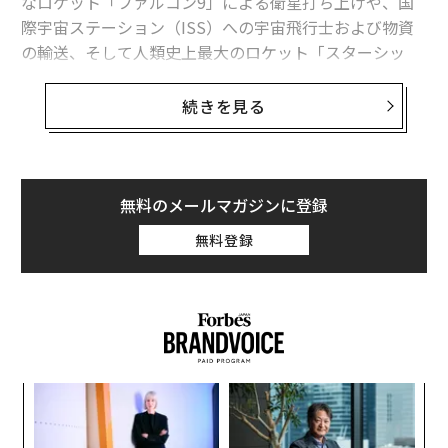
なロケット「ファルコン9」による衛星打ち上げや、国
際宇宙ステーション（ISS）への宇宙飛行士および物資
の輸送、そして人類史上最大のロケット「スターシッ
プ」の開発によってその名声を築き上げてきたからだ。
もしスターシップが打ち上げコストの劇的な引き下げに
続きを見る
成功すれば、次に
焦点
となるのは「軌道上に何が建設さ
れるか」という点だ。
スペースXによると
、スターシップは100トン以上の物資
無料のメールマガジンに登録
を地球低軌道（LEO）に運ぶ能力を持ち、完全再利用に
無料登録
よる運航が実現すれば、打ち上げコストを劇的に削減で
きるという。
世界経済フォーラム（WEF）の
予測
では、世界の宇宙経
済の規模は2023年の約6300億ドル（約100.8兆円。1ド
ル＝160円換算）から、2035年には1兆8000億ドル（約2
ナ併
「
88兆円）にまで拡大する見通しだ。これは世界全体のG
k」
─
DP成長率の約2倍に相当するペースである。
ック
ら
「