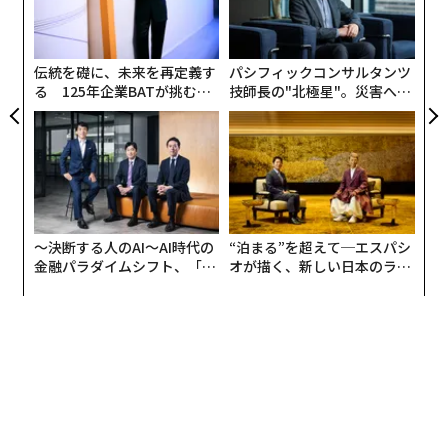
由
左右
T
日
伝統を礎に、未来を再定義す
パシフィックコンサルタンツ
る 125年企業BATが挑むス
技師長の"北極星"。災害への
モークレスな未来
無力感を乗り越え見つけた、
防災一筋20年の答え
〜決断する人のAI〜AI時代の
“泊まる”を超えて─エスパシ
金融パラダイムシフト、「超
オが描く、新しい日本のラグ
個別化」の核心 【MUFG×ウ
ジュアリー（中編）
ェルスナビ×PwC】