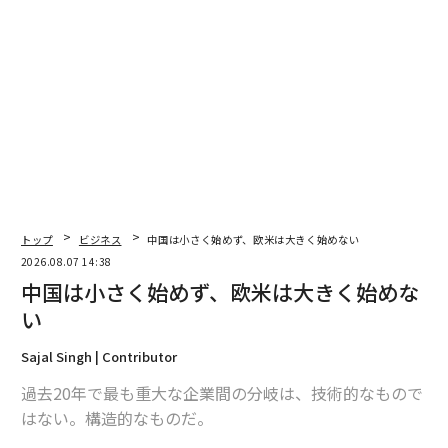
翻訳＝江津拓哉
2026年9月号発売中
トップ
ビジネス
中国は小さく始めず、欧米は大きく始めない
2026.08.07 14:38
中国は小さく始めず、欧米は大きく始めな
最新号の購入はこちらから
い
Sajal Singh | Contributor
メンバーシップに登録する
過去20年で最も重大な企業間の分岐は、技術的なもので
はない。構造的なものだ。