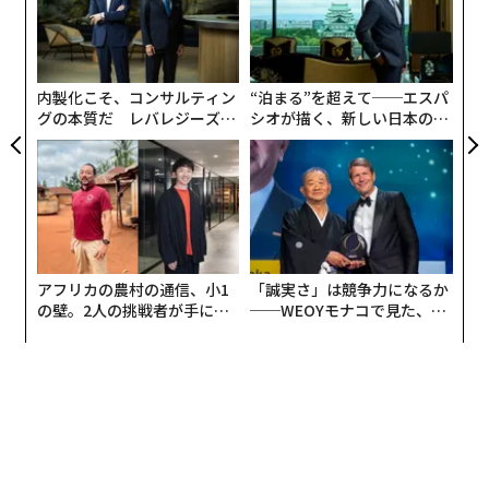
キャ
う
ニカド電池メーカー
として出発した。2003年には自動車
エ
R S
T
advertisement
事業へと転換。2024年の売上高は
設オ
1070億ドル（約16兆9000億円）
に達し、初めてテスラ
が
が
を上回った。
内製化こそ、コンサルティン
“泊まる”を超えて──エスパ
グの本質だ レバレジーズが
シオが描く、新しい日本のラ
実践する、次世代ファームの
グジュアリー（前編）
シャオミは
2010年
にスマートフォン企業として誕生し、
全貌
4年以内に中国トップの携帯ブランドの一角となり、202
1年には
100億ドル（約1兆5800億円）のEV事業
への参入
を発表した。2024年3月の発売時、セダン「SU7」は27
分で5万台を売り上げた。だが、このパターンはさらに
深いところまで及んでいる。
アフリカの農村の通信、小1
「誠実さ」は競争力になるか
の壁。2人の挑戦者が手にし
──WEOYモナコで見た、く
CATLは
2011年
に電池メーカーとして設立され、現在で
た「次なる武器」
ら寿司の経営哲学
は海外市場シェアの
30%超
を握る。さらに
2025年後半
に
は、ヒューマノイドロボティクスのチームを配備した。
電池分野での主導力と材料科学の専門性を、AIと物理世
界の融合に向けたシナジーとして活用している。