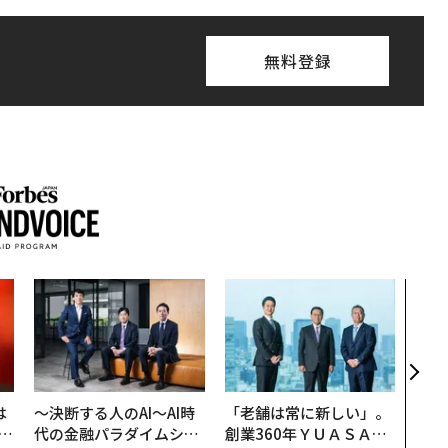
無料登録
エン
ナ併
s 
タマ
を徹
は
〜決断する人のAI〜AI時
「老舗は常に新しい」。
b
代の金融パラダイムシフ
創業360年ＹＵＡＳＡと