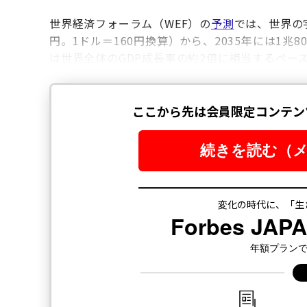
世界経済フォーラム（WEF）の
予測
では、世界の宇
円。1ドル＝160円換算）から、2035年には1兆
は世界全体のGDP成長率の約2倍に相当するペー