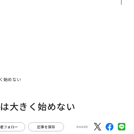
r
ト、「超個別化」の核心
カクシンCEO田尻望が語
つ
【MUFG×ウェルスナビ
る、AIを超える人の価値
×PwC】
く始めない
米は大きく始めない
者フォロー
記事を保存