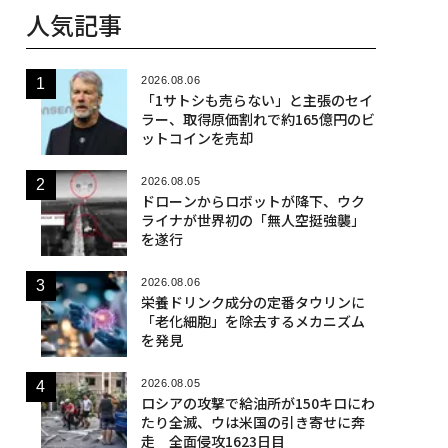
人気記事
2026.08.06
「1サトシも売らない」と主張のセイ
ラー、取得原価割れで約165億円のビ
ットコインを売却
2026.08.05
ドローンからロボットが降下、ウク
ライナが世界初の「無人空挺強襲」
を遂行
2026.08.06
栄養ドリンク成分の定番タウリンに
「老化細胞」を除去するメカニズム
を発見
2026.08.05
ロシアの攻撃で給油所が150キロにわ
たり全滅、ウは米国の引き寄せに奔
走 全面侵攻1623日目