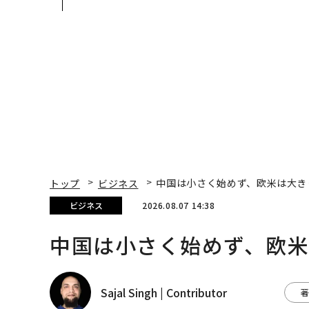
見た、くら寿司の経営哲
Spot Japanが語る「G
学
ow Better」な組織の
くり方
トップ
ビジネス
中国は小さく始めず、欧米は大き
ビジネス
2026.08.07 14:38
中国は小さく始めず、欧
Sajal Singh | Contributor
著