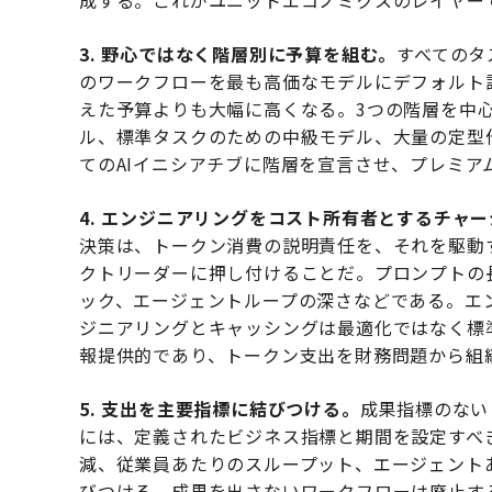
成する。これがユニットエコノミクスのレイヤー
3. 野心ではなく階層別に予算を組む。
すべてのタ
のワークフローを最も高価なモデルにデフォルト
えた予算よりも大幅に高くなる。3つの階層を中
ル、標準タスクのための中級モデル、大量の定型
てのAIイニシアチブに階層を宣言させ、プレミア
4. エンジニアリングをコスト所有者とするチャ
決策は、トークン消費の説明責任を、それを駆動
クトリーダーに押し付けることだ。プロンプトの
ック、エージェントループの深さなどである。エ
ジニアリングとキャッシングは最適化ではなく標
報提供的であり、トークン支出を財務問題から組
5. 支出を主要指標に結びつける。
成果指標のない
には、定義されたビジネス指標と期間を設定すべ
減、従業員あたりのスループット、エージェント
びつける。成果を出さないワークフローは廃止す