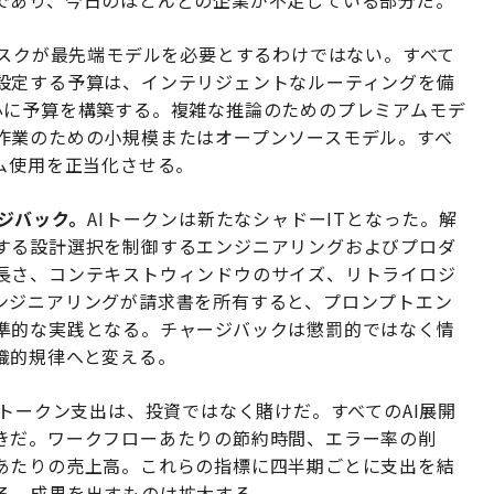
であり、今日のほとんどの企業が不足している部分だ。
スクが最先端モデルを必要とするわけではない。すべて
設定する予算は、インテリジェントなルーティングを備
心に予算を構築する。複雑な推論のためのプレミアムモデ
作業のための小規模またはオープンソースモデル。すべ
ム使用を正当化させる。
ージバック。
AIトークンは新たなシャドーITとなった。解
する設計選択を制御するエンジニアリングおよびプロダ
長さ、コンテキストウィンドウのサイズ、リトライロジ
ンジニアリングが請求書を所有すると、プロンプトエン
準的な実践となる。チャージバックは懲罰的ではなく情
織的規律へと変える。
トークン支出は、投資ではなく賭けだ。すべてのAI展開
きだ。ワークフローあたりの節約時間、エラー率の削
あたりの売上高。これらの指標に四半期ごとに支出を結
る。成果を出すものは拡大する。