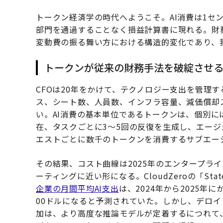
トークン経済学の時代へようこそ。AI消費は1セ
部門を通過することなく損益計算書に現れる。財
変動費の振る舞い方における構造的変化であり、
トークンが従来の財務手法を破綻させ
CFOは20年をかけて、テクノロジー支出を管理
ス、シート数、人員数、インフラ容量、減価償却
い。AI消費の基本単位であるトークンは、個別に
在、タスクごとに3〜5回の反復を生成し、エー
エストごとに数千のトークンを消費するサブエー
その結果、コスト曲線は2025年のエンタープライ
ーティングに近い形になる。CloudZeroの「State 
企業の月間平均AI支出
は、2024年から2025年
00ドルになると予測されていた。しかし、デロ
加は、より高度な推論モデルが定着するにつれて