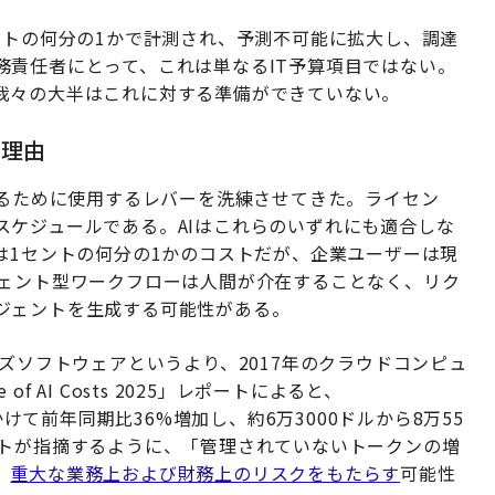
ントの何分の1かで計測され、予測不可能に拡大し、調達
務責任者にとって、これは単なるIT予算項目ではない。
我々の大半はこれに対する準備ができていない。
る理由
するために使用するレバーを洗練させてきた。ライセン
スケジュールである。AIはこれらのいずれにも適合しな
は1セントの何分の1かのコストだが、企業ユーザーは現
ジェント型ワークフローは人間が介在することなく、リク
ジェントを生成する可能性がある。
ズソフトウェアというより、2017年のクラウドコンピュ
of AI Costs 2025」レポートによると、
にかけて前年同期比36%増加し、約6万3000ドルから8万55
イトが指摘するように、「管理されていないトークンの増
、
重大な業務上および財務上のリスクをもたらす
可能性