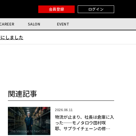
会員登録
ログイン
CAREER
SALON
EVENT
限にしました
関連記事
2026.06.11
物流が止まり、社長は倉庫に入
った──モノタロウ田村咲
耶、サプライチェーンの修羅
場を行く