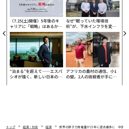
る
ク
た「
〈7.25(土)開催〉5年後のキ
なぜ“眠っていた環境技
ャリアに「戦略」はあるか。
術”が、下水インフラを変え
トップエグゼクティブのキャ
たのか──産総研×月島JFE
リアに触れる1日│CAREER S
アクアソリューションの10年
UMMIT 2026
“泊まる”を超えて──エスパ
アフリカの農村の通信、小1
シオが描く、新しい日本のラ
の壁。2人の挑戦者が手にし
グジュアリー（前編）
た「次なる武器」
トップ
経済・社会
経済
世界の原子力発電量が25年に過去最多に 中国が