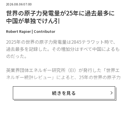
2026.08.06 07:00
世界の原子力発電量が25年に過去最多に
中国が単独でけん引
翻訳・編集＝荻原藤緒
Robert Rapier | Contributor
2025年の世界の原子力発電量は2845テラワット時で、
2026年9月号発売中
過去最多を記録した。その増加分はすべて中国によるも
のだった。
最新号の購入はこちらから
英業界団体エネルギー研究所（EI）が発行した「世界エ
ネルギー統計レビュー」によると、25年の世界の原子力
メンバーシップに登録する
発電量は前年比1.3％、30テラワット時増加した。中国
の増加分は34テラワット時を超えたため、同国を除け
続きを見る
ば、世界の原子力発電量は減少したことになる。
この数字は「世界的な原子力ルネッサンス」という大ま
関連記事
かな主張より、業界の実情をより的確に捉えている。原
第1次AI戦争──イラン攻撃は戦争をどう変えているか
子力発電量は増加しているものの、拡大は特定の国に集