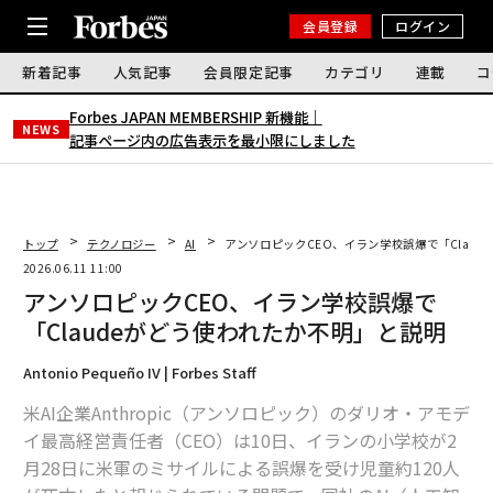
会員登録
ログイン
新着記事
人気記事
会員限定記事
カテゴリ
連載
コ
Forbes JAPAN MEMBERSHIP 新機能｜
NEWS
記事ページ内の広告表示を最小限にしました
トップ
テクノロジー
AI
アンソロピックCEO、イラン学校誤爆で「Clau
2026.06.11 11:00
アンソロピックCEO、イラン学校誤爆で
「Claudeがどう使われたか不明」と説明
Antonio Pequeño IV | Forbes Staff
米AI企業Anthropic（アンソロピック）のダリオ・アモデ
イ最高経営責任者（CEO）は10日、イランの小学校が2
月28日に米軍のミサイルによる誤爆を受け児童約120人