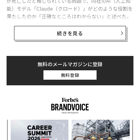
が死亡したと報じられている問題で、同社のAI（人工知
能）モデル「Claude（クロード）」がどのような役割を
果たしたのか「正確なところはわからない」と述べた。
ますます高性能化するAIシステムの軍事作戦での利用
に、改めて疑問を投げかける発言だ。
続きを見る
アモデイはブルームバーグとのインタビューで「言って
おくが、われわれにはアクセス権がなく、これらのモデ
ルがどのように使用されたのか、正確には把握していな
無料のメールマガジンに登録
い」と語った。
無料登録
その上でアモデイは、今回の学校空爆における使用事例
は同社のポリシーに違反しておらず、軍の指導者は「最
善の状況下であっても」ミスを犯すものだと述べたとブ
ルームバーグは報じている。
パシ
「
ラグ
3
C
革