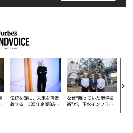
エン
ナ併
s 
タマ
を徹
規
伝統を礎に、未来を再定
なぜ“眠っていた環境技
実
義する 125年企業BAT
術”が、下水インフラを
動
が挑むスモークレスな未
変えたのか──産総研×
モ
来
月島JFEアクアソリュー
ションの10年