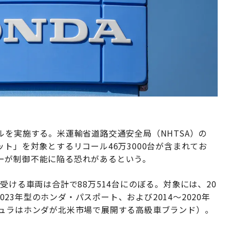
ルを実施する。米運輸省道路交通安全局（NHTSA）の
ト」を対象とするリコール46万3000台が含まれてお
ーが制御不能に陥る恐れがあるという。
受ける車両は合計で88万514台にのぼる。対象には、20
2023年型のホンダ・パスポート、および2014〜2020年
キュラはホンダが北米市場で展開する高級車ブランド）。