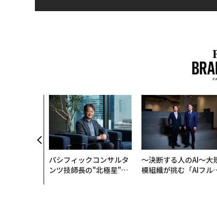
パシフィックコンサルタ
〜決断する人のAI〜大
ンツ技師長の"北極星"。
模組織が挑む「AIフル
災害への無力感を乗り越
装」“使う”企業から“
え見つけた、防災一筋20
く”企業へ【NTTドコ
年の答え
ビジネス×PwC】