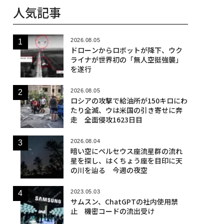
人気記事
2026.08.05
ドローンからロボットが降下、ウク
ライナが世界初の「無人空挺強襲」
を遂行
2026.08.05
ロシアの攻撃で給油所が150キロにわ
たり全滅、ウは米国の引き寄せに奔
走 全面侵攻1623日目
2026.08.04
暗い空にペルセウス座流星群の流れ
星を探し、はくちょう座を目印に天
の川を辿る 今週の夜空
2023.05.03
サムスン、ChatGPTの社内使用禁
止 機密コードの流出受け