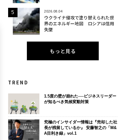
2026.08.04
ウクライナ侵攻で塗り替えられた世
界のエネルギー地図 ロシアは信用
失墜
もっと見る
TREND
1.5度の壁が崩れた──ビジネスリーダー
が知るべき気候変動対策
究極のインサイダー情報は『売却した社
長が残留しているか』 安藤智之の「M&
A目利き録」vol.1