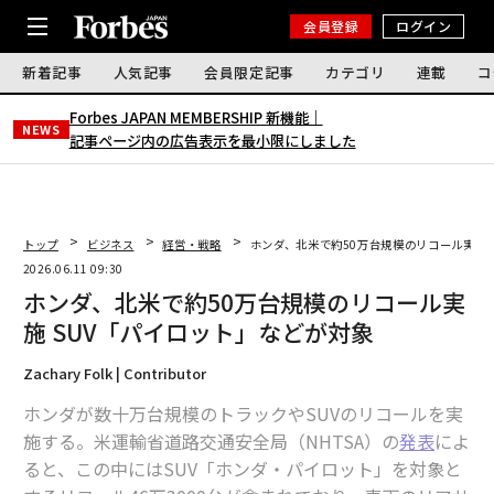
会員登録
ログイン
新着記事
人気記事
会員限定記事
カテゴリ
連載
コ
Forbes JAPAN MEMBERSHIP 新機能｜
NEWS
記事ページ内の広告表示を最小限にしました
トップ
ビジネス
経営・戦略
ホンダ、北米で約50万台規模のリコール実施 
2026.06.11 09:30
ホンダ、北米で約50万台規模のリコール実
施 SUV「パイロット」などが対象
Zachary Folk | Contributor
ホンダが数十万台規模のトラックやSUVのリコールを実
施する。米運輸省道路交通安全局（NHTSA）の
発表
によ
ると、この中にはSUV「ホンダ・パイロット」を対象と