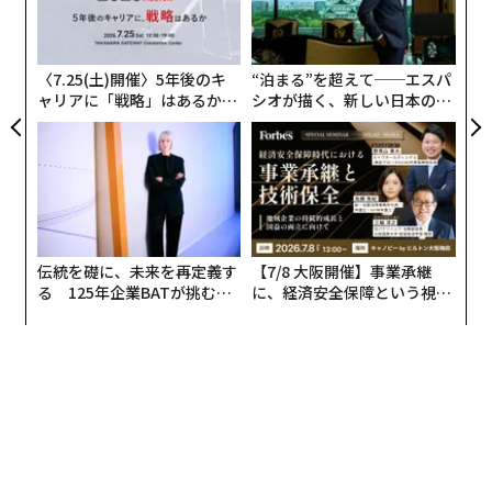
ア
織
う
T
〈7.25(土)開催〉5年後のキ
“泊まる”を超えて──エスパ
ャリアに「戦略」はあるか。
シオが描く、新しい日本のラ
トップエグゼクティブのキャ
グジュアリー（前編）
リアに触れる1日│CAREER S
UMMIT 2026
伝統を礎に、未来を再定義す
【7/8 大阪開催】事業承継
る 125年企業BATが挑むス
に、経済安全保障という視点
モークレスな未来
が加わるとき──経営者が問
われる新たな判断軸