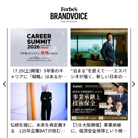
り、仕事と余暇のバランスをより重視するようになった
今、組織における従業員エンゲージメントとはどのよう
な姿をしているのだろうか。
従業員エンゲージメントを理解する
な
術
た
興味深いことに、「従業員エンゲージメント」という用
〜
ア
語は、1990年に学術誌に発表されたウィリアム・カーン
織
う
の研究にさかのぼることが多い。カーンによるエンゲー
T
ジメントの
定義
は、「組織メンバーが自らを仕事の役割
〈7.25(土)開催〉5年後のキ
“泊まる”を超えて──エスパ
に結びつけること。エンゲージメントとは、役割遂行の
ャリアに「戦略」はあるか。
シオが描く、新しい日本のラ
トップエグゼクティブのキャ
グジュアリー（前編）
中で身体的、認知的、感情的に自分自身を発揮し、表現
リアに触れる1日│CAREER S
することである」というものだった。
UMMIT 2026
2012年のタワーズワトソンのレポートは、それを「もう
一歩踏み込む意欲と能力」と
定義
した。ギャラップは
「従業員が仕事や職場に対して感じる関与と熱意」と
伝統を礎に、未来を再定義す
【7/8 大阪開催】事業承継
説明
している。
る 125年企業BATが挑むス
に、経済安全保障という視点
モークレスな未来
が加わるとき──経営者が問