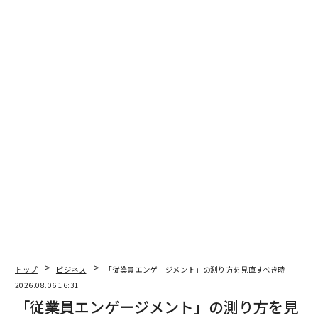
翻訳＝江津拓哉
2026年9月号発売中
最新号の購入はこちらから
メンバーシップに登録する
関連記事
トップ
ビジネス
「従業員エンゲージメント」の測り方を見直すべき時
2026.08.06 16:31
空飛ぶクルマがついに登場──移動のかたちを永遠に変えるかもしれない
「従業員エンゲージメント」の測り方を見