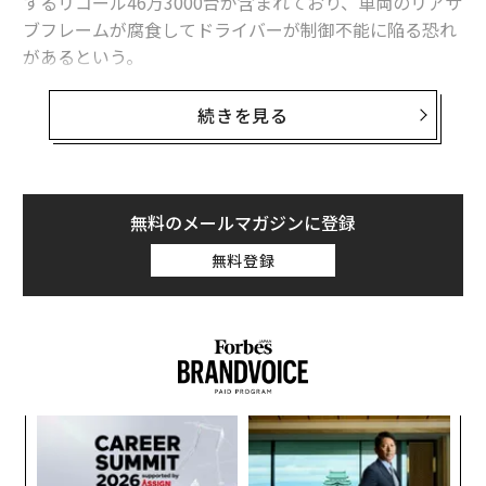
するリコール46万3000台が含まれており、車両のリアサ
ブフレームが腐食してドライバーが制御不能に陥る恐れ
があるという。
NHTSAの通知によれば、今回のリコールの影響を受ける
続きを見る
車両は合計で88万514台にのぼる。対象には、2017〜20
23年型のホンダ・リッジライン、2019〜2023年型のホ
ンダ・パスポート、および2014〜2020年型のアキュ
ラ・MDXも含まれている（訳注：アキュラはホンダが北
無料のメールマガジンに登録
米市場で展開する高級車ブランド）。
無料登録
対象車両の半数以上を占めるのがホンダ製中型SUVのパ
イロットであり、モデル年は2016年から2022年型まで
が対象となる。
な
術
た
〜