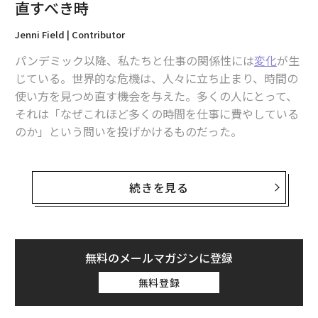
直すべき時
自動車界のアナログレコード、「ステーションワゴン」を今こそ選ぶべき
理由
Jenni Field | Contributor
大気中のマイクロプラスチック、大半は自動車のタイヤから放出
パンデミック以降、私たちと仕事の関係性には
変化
が生
じている。世界的な危機は、人々に立ち止まり、時間の
映画史に刻まれた「伝説の名車」ランキング ボンドのアストンマーティン
使い方を見つめ直す機会を与えた。多くの人にとって、
やデロリアンなど7台
それは「なぜこれほど多くの時間を仕事に費やしている
タタ、ボッシュ、エルメスに学ぶ「王朝」としての経営思考
のか」という問いを投げかけるものだった。
タグ：
ホンダ
自動車
リコール
仕事をアイデンティティの一部と捉える人もいれば、目
的達成の手段と考える人もいる。しかしリーダーや多く
続きを見る
の組織は、従業員に仕事を深く大切に思ってもらいたい
advertisement
と考える。期待以上の働きをし、全力を尽くすことで、
その思いを示してほしいのだ。組織はエンゲージした人
材を求め、従業員エンゲージメントは組織の健全性を測
無料のメールマガジンに登録
る中核的な指標となっている。
無料登録
だが、パンデミックが時間の使い方を見直す契機とな