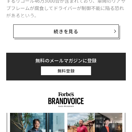
するリコール46万3000台が含まれており、車両のリアサ
ブフレームが腐食してドライバーが制御不能に陥る恐れ
があるという。
NHTSAの通知によれば、今回のリコールの影響を受ける
続きを見る
車両は合計で88万514台にのぼる。対象には、2017〜20
23年型のホンダ・リッジライン、2019〜2023年型のホ
ンダ・パスポート、および2014〜2020年型のアキュ
ラ・MDXも含まれている（訳注：アキュラはホンダが北
無料のメールマガジンに登録
米市場で展開する高級車ブランド）。
無料登録
対象車両の半数以上を占めるのがホンダ製中型SUVのパ
イロットであり、モデル年は2016年から2022年型まで
が対象となる。
「
─
ら
“