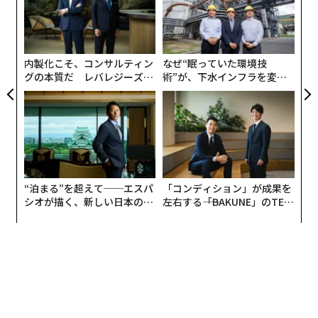
ら
パ
このイノベーションのスピードは、大半の組織が過去10
技
無
年間に経験してきたものとは全く異なる計画環境を生み
防
出している。テクノロジーがこれほど急速に進化する
内製化こそ、コンサルティン
なぜ“眠っていた環境技
と、前提条件の有効期限は短くなる。新たな機会が出現
グの本質だ レバレジーズが
術”が、下水インフラを変え
実践する、次世代ファームの
たのか──産総研×月島JFE
するたびに、優先順位はシフトする。チームは1四半期
全貌
アクアソリューションの10年
前には想定していなかったユースケースを発見し、ベン
ダーは既存プロジェクトの投資対効果（経済性）を一変
させるような機能を導入する。
年の初めに策定されたロードマップは、年末になっても
“泊まる”を超えて──エスパ
「コンディション」が成果を
依然として価値ある戦略的指針を含んでいるかもしれな
シオが描く、新しい日本のラ
左右する――「BAKUNE」のTEN
グジュアリー（前編）
TIALが支える「挑戦者の明
いが、その前提条件の多くは途中で変化する可能性があ
日」
る。テクノロジー自体の進化スピードが加速しているた
め、組織は意思決定をより頻繁に見直さざるを得なくな
っている。
想定以上のスピードで風化するロードマップ