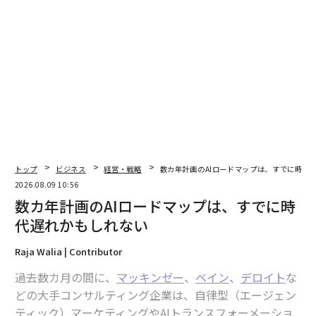
翻訳＝江津拓哉
2026年9月号発売中
最新号の購入はこちらから
トップ
ビジネス
経営・戦略
数カ年計画のAIロードマップは、すでに時代
メンバーシップに登録する
2026.08.09 10:56
数カ年計画のAIロードマップは、すでに時
代遅れかもしれない
Raja Walia | Contributor
関連記事
過去数カ月の間に、
マッキンゼー
、
ベイン
、
デロイト
な
どの大手コンサルティング企業は、自律型（エージェン
空飛ぶクルマがついに登場──移動のかたちを永遠に変えるかもしれない
ティック）マーケティングやAIトランスフォーメーショ