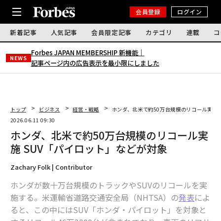
会員登録
ログイン
新着記事
人気記事
会員限定記事
カテゴリ
連載
コ
Forbes JAPAN MEMBERSHIP 新機能｜
NEWS
記事ページ内の広告表示を最小限にしました
トップ
ビジネス
経営・戦略
ホンダ、北米で約50万台規模のリコール実施 
2026.06.11 09:30
ホンダ、北米で約50万台規模のリコール実
施 SUV「パイロット」などが対象
Zachary Folk | Contributor
ホンダが数十万台規模のトラックやSUVのリコールを実
施する。米運輸省道路交通安全局（NHTSA）の
発表
によ
ると、この中にはSUV「ホンダ・パイロット」を対象と