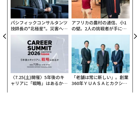
オ
ジ
パシフィックコンサルタンツ
アフリカの農村の通信、小1
技師長の"北極星"。災害への
の壁。2人の挑戦者が手にし
無力感を乗り越え見つけた、
た「次なる武器」
防災一筋20年の答え
〈7.25(土)開催〉5年後のキ
「老舗は常に新しい」。創業
ャリアに「戦略」はあるか。
360年ＹＵＡＳＡとカクシン
トップエグゼクティブのキャ
CEO田尻望が語る、AIを超え
リアに触れる1日│CAREER S
る人の価値
UMMIT 2026