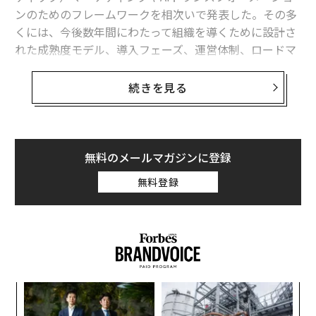
自動車界のアナログレコード、「ステーションワゴン」を今こそ選ぶべき
ンのためのフレームワークを相次いで発表した。その多
理由
くには、今後数年間にわたって組織を導くために設計さ
れた成熟度モデル、導入フェーズ、運営体制、ロードマ
大気中のマイクロプラスチック、大半は自動車のタイヤから放出
ップが含まれている。
映画史に刻まれた「伝説の名車」ランキング ボンドのアストンマーティン
続きを見る
やデロリアンなど7台
興味深いタイミングだ。2026年の第1四半期には、
250以上
の新しいAIモデルが市場に登場した。数週間ご
タタ、ボッシュ、エルメスに学ぶ「王朝」としての経営思考
とに新しい機能が登場し続けている。コンテンツの作成
方法、カスタマーエクスペリエンス（顧客体験）の提供
無料のメールマガジンに登録
タグ：
ホンダ
自動車
リコール
方法、業務の自動化方法、そして意思決定の方法を変え
無料登録
るツールを、現場のチームは手に入れつつある。
advertisement
半年前のAIと現在のAIの違いを考えてみてほしい。い
や、わずか2カ月前のAIと現在のAIの違いだけでも考えて
みてほしい。控えめに言っても、それぞれの進化は極め
て大きなものだった。
「
─
四半期ごとに新しい現実が訪れる