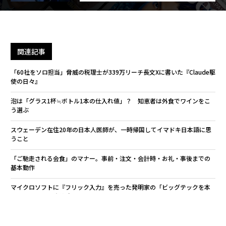
関連記事
「60社をソロ担当」脅威の税理士が339万リーチ長文Xに書いた『Claude駆
使の日々』
泡は「グラス1杯≒ボトル1本の仕入れ値」？ 知恵者は外食でワインをこ
う選ぶ
スウェーデン在住20年の日本人医師が、一時帰国してイマドキ日本語に思
うこと
「ご馳走される会食」のマナー。事前・注文・会計時・お礼・事後までの
基本動作
マイクロソフトに『フリック入力』を売った発明家の「ビッグテックを本
気にさせた」特許戦略