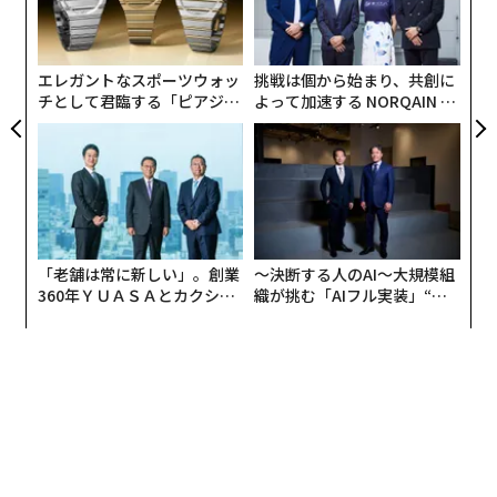
ア
オ
ジ
エレガントなスポーツウォッ
挑戦は個から始まり、共創に
チとして君臨する「ピアジ
よって加速する NORQAIN JA
ェ」ポロの魅力
PAN 特別座談会
「老舗は常に新しい」。創業
〜決断する人のAI〜大規模組
360年ＹＵＡＳＡとカクシン
織が挑む「AIフル実装」“使
CEO田尻望が語る、AIを超え
う”企業から“動く”企業へ【N
る人の価値
TTドコモビジネス×PwC】