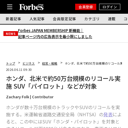
会員登録
ログイン
新着記事
人気記事
会員限定記事
カテゴリ
連載
コ
Forbes JAPAN MEMBERSHIP 新機能｜
NEWS
記事ページ内の広告表示を最小限にしました
トップ
ビジネス
経営・戦略
ホンダ、北米で約50万台規模のリコール実施 
2026.06.11 09:30
ホンダ、北米で約50万台規模のリコール実
施 SUV「パイロット」などが対象
Zachary Folk | Contributor
ホンダが数十万台規模のトラックやSUVのリコールを実
施する。米運輸省道路交通安全局（NHTSA）の
発表
によ
ると、この中にはSUV「ホンダ・パイロット」を対象と