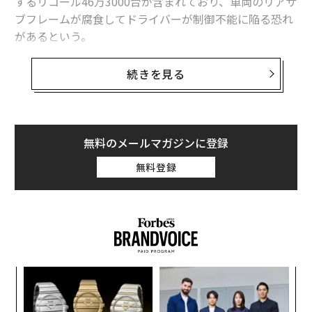
するリコール46万3000台が含まれており、車両のリアサ
ブフレームが腐食してドライバーが制御不能に陥る恐れ
があるという。
NHTSAの通知によれば、今回のリコールの影響を受ける
続きを見る
車両は合計で88万514台にのぼる。対象には、2017〜20
23年型のホンダ・リッジライン、2019〜2023年型のホ
ンダ・パスポート、および2014〜2020年型のアキュ
ラ・MDXも含まれている（訳注：アキュラはホンダが北
無料のメールマガジンに登録
米市場で展開する高級車ブランド）。
無料登録
対象車両の半数以上を占めるのがホンダ製中型SUVのパ
イロットであり、モデル年は2016年から2022年型まで
が対象となる。
ィン
な
ズが
術
ムの
た
“