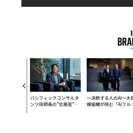
パシフィックコンサルタ
〜決断する人のAI〜大
ンツ技師長の"北極星"。
模組織が挑む「AIフル
災害への無力感を乗り越
装」“使う”企業から“
え見つけた、防災一筋20
く”企業へ【NTTドコ
年の答え
ビジネス×PwC】