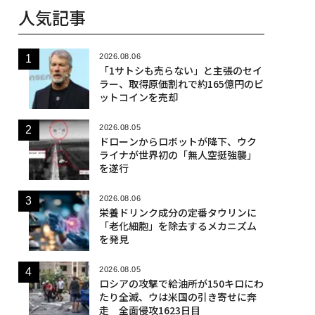
人気記事
2026.08.06
「1サトシも売らない」と主張のセイ
ラー、取得原価割れで約165億円のビ
ットコインを売却
2026.08.05
ドローンからロボットが降下、ウク
ライナが世界初の「無人空挺強襲」
を遂行
2026.08.06
栄養ドリンク成分の定番タウリンに
「老化細胞」を除去するメカニズム
を発見
2026.08.05
ロシアの攻撃で給油所が150キロにわ
たり全滅、ウは米国の引き寄せに奔
走 全面侵攻1623日目