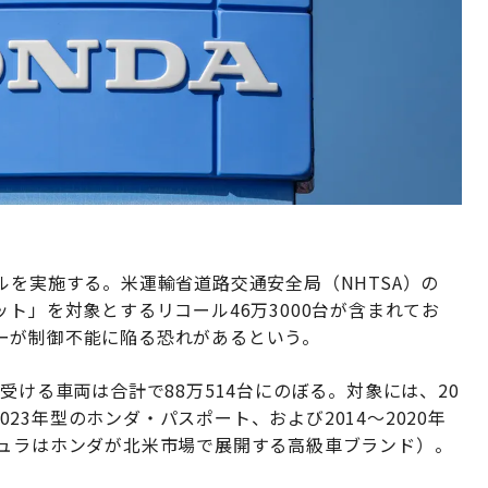
ルを実施する。米運輸省道路交通安全局（NHTSA）の
ト」を対象とするリコール46万3000台が含まれてお
ーが制御不能に陥る恐れがあるという。
受ける車両は合計で88万514台にのぼる。対象には、20
2023年型のホンダ・パスポート、および2014〜2020年
キュラはホンダが北米市場で展開する高級車ブランド）。