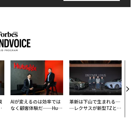
挑戦
創に
QAI
規
AIが変えるのは効率では
革新は下山で生まれる─
実
なく顧客体験だ──Hub
─レクサスが新型TZとE
動
Spot Japanが語る「Gr
Sに込めた「DISCOVE
モ
ow Better」な組織のつ
R」の哲学
くり方