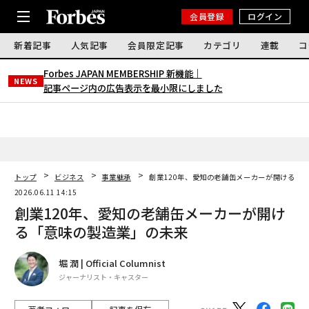
会員登録
ログイン
新着記事
人気記事
会員限定記事
カテゴリ
連載
コ
Forbes JAPAN MEMBERSHIP 新機能｜
NEWS
記事ページ内の広告表示を最小限にしました
トップ
ビジネス
事業継承
創業120年、愛知の老舗缶メーカーが開ける「
2026.06.11 14:15
創業120年、愛知の老舗缶メーカーが開け
る「意味の製造業」の未来
堀 潤 | Official Columnist
ジャーナリスト・キャスター