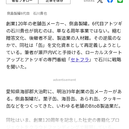
著者フォロー
記事を保存
側島製罐6代目 石川貴也
創業120年の老舗缶メーカー、側島製罐。6代目アトツギ
の石川貴也が挑むのは、単なる周年事業ではない。縮む
贈答文化、後継者不足、製造業の人材難。その逆風のな
かで、同社は「缶」を文化資本として再定義しようとし
ている。筆者が瀬戸内VCと手掛ける、ローカルスタート
アップとアトツギの専門番組「
セトフラ
」で石川に戦略
を聞いた。
advertisement
愛知県海部郡大治町に、明治39年創業の缶メーカーがあ
る。側島製罐だ。菓子缶、海苔缶、あられ缶、クッキー
缶などをつくってきた、いわゆる老舗のBtoB製造業だ。
同社はいま、創業120周年を記念した社史の書籍化プロ
ジェクトをクラウドファンディングで展開している。