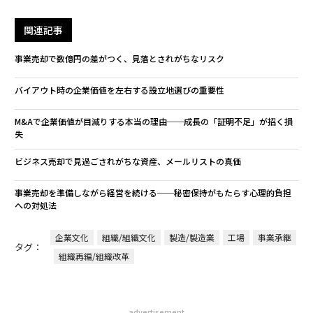
関連記事
事業売却で数億円の差がつく、見落とされがちなリスク
バイアウト時の企業価値を左右する設立地選びの重要性
M&Aで企業価値が目減りする本当の理由──成長の「証明不足」が招く損
失
ビジネス売却で見過ごされがちな資産、メールリストの真価
事業売却を準備しながら経営を続ける──秘密保持がもたらす心理的負担
への対処法
企業文化
組織/組織文化
製造/製造業
工場
事業承継
タグ：
組織再編/組織改革
advertisement