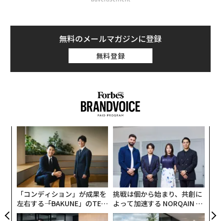
無料のメールマガジンに登録
無料登録
義す
な
むス
術
た
“
ア
オ
ジ
「コンディション」が成果を
挑戦は個から始まり、共創に
左右する――「BAKUNE」のTEN
よって加速する NORQAIN JA
TIALが支える「挑戦者の明
PAN 特別座談会