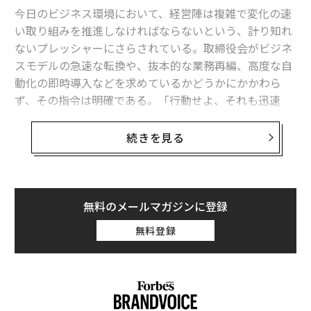
今日のビジネス環境において、経営陣は複雑で変化の速
い取り組みを推進しなければならないという、計り知れ
ないプレッシャーにさらされている。取締役会がビジネ
スモデルの急速な転換や、抜本的な業務再編、高度な自
動化の即時導入などを求めているかどうかにかかわら
ず、その指令は明確である。「行動せよ、それも迅速
に」というものだ。
続きを見る
しかし、洗練されたプレゼンテーションや取締役会での
満場一致の可決の裏では、よくあるパターンが展開し始
める。実行が始まると同時に、その取り組みは遅れ始め
る。締め切りは先送りされ、予想外の統合上の障害が浮
無料のメールマガジンに登録
上し、期待されていた投資収益率は低下し始める。
無料登録
こうした重大な戦略的取り組みが行き詰まったとき、経
営陣の反応はたいてい予測可能だ。リーダーたちは何が
不足しているのかを探し始める。失敗の原因は能力の不
足にあると考える。すぐに講じられる対策は、より多く