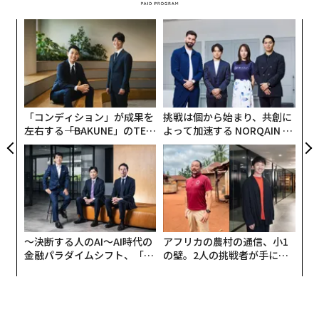
のテクノロジー、より多くのガバナンス層、より専門化
義す
な
された指標、より厳格な監督を追加することだ。
むス
術
た
だが、複雑な企業環境において、実行を阻む要因が「追
“
ア
オ
加の不足」であることはめったにない。真の原因は、過
ジ
去から蓄積した「構造的負債」にある。
「コンディション」が成果を
挑戦は個から始まり、共創に
左右する――「BAKUNE」のTEN
よって加速する NORQAIN JA
目に見えないバランスシート
TIALが支える「挑戦者の明
PAN 特別座談会
日」
組織が下すあらゆる重要な決断は、単に取り組みを開始
するだけでなく、組織の「前提条件」を作り出す。長年
にわたる成長や再編、戦略の転換を経て、これらの前提
条件は幾重にも積み重なっていく。目の前の局所的な問
題を迅速に解決するため、組織は自然と、独自のデータ
〜決断する人のAI〜AI時代の
アフリカの農村の通信、小1
ベース、カスタマイズされたソフトウェアパッチ、非公
金融パラダイムシフト、「超
の壁。2人の挑戦者が手にし
個別化」の核心 【MUFG×ウ
た「次なる武器」
式な承認ルートなどの増殖を許容してしまう。書類上、
ェルスナビ×PwC】
これらは軽微な業務調整として扱われる。