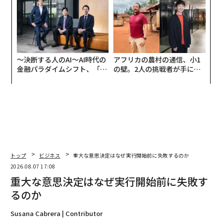
日」
〜決断する人のAI〜AI時代の
アフリカの農村の通信、小1
金融パラダイムシフト、「超
の壁。2人の挑戦者が手にし
個別化」の核心 【MUFG×ウ
た「次なる武器」
ェルスナビ×PwC】
トップ
ビジネス
重大な意思決定はなぜ実行開始前に失敗するのか
2026.08.07 17:08
重大な意思決定はなぜ実行開始前に失敗す
るのか
Susana Cabrera | Contributor