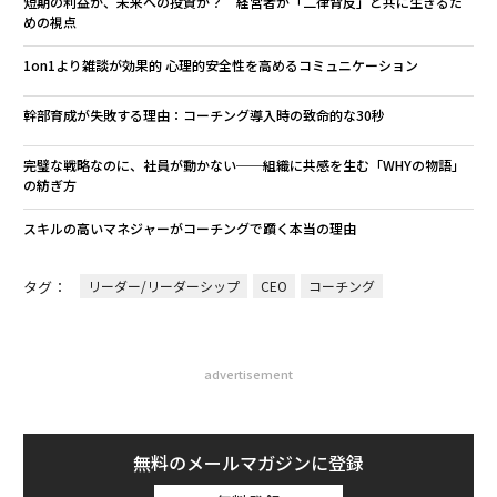
短期の利益か、未来への投資か？ 経営者が「二律背反」と共に生きるた
めの視点
1on1より雑談が効果的 心理的安全性を高めるコミュニケーション
幹部育成が失敗する理由：コーチング導入時の致命的な30秒
完璧な戦略なのに、社員が動かない──組織に共感を生む「WHYの物語」
の紡ぎ方
スキルの高いマネジャーがコーチングで躓く本当の理由
タグ：
リーダー/リーダーシップ
CEO
コーチング
advertisement
無料のメールマガジンに登録