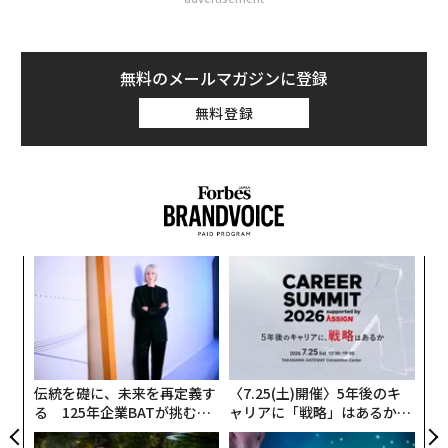
無料のメールマガジンに登録
無料登録
〜
織
う
挑
T
よっ
PA
伝統を礎に、未来を再定義す
〈7.25(土)開催〉5年後のキ
る 125年企業BATが挑むス
ャリアに「戦略」はあるか。
モークレスな未来
トップエグゼクティブのキャ