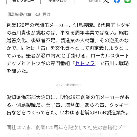
著者フォロー
記事を保存
側島製罐6代目 石川貴也
創業120年の老舗缶メーカー、側島製罐。6代目アトツギ
の石川貴也が挑むのは、単なる周年事業ではない。縮む
贈答文化、後継者不足、製造業の人材難。その逆風のな
かで、同社は「缶」を文化資本として再定義しようとし
ている。筆者が瀬戸内VCと手掛ける、ローカルスタート
アップとアトツギの専門番組「
セトフラ
」で石川に戦略
を聞いた。
advertisement
愛知県海部郡大治町に、明治39年創業の缶メーカーがあ
る。側島製罐だ。菓子缶、海苔缶、あられ缶、クッキー
缶などをつくってきた、いわゆる老舗のBtoB製造業だ。
同社はいま、創業120周年を記念した社史の書籍化プロ
ジェクトをクラウドファンディングで展開している。