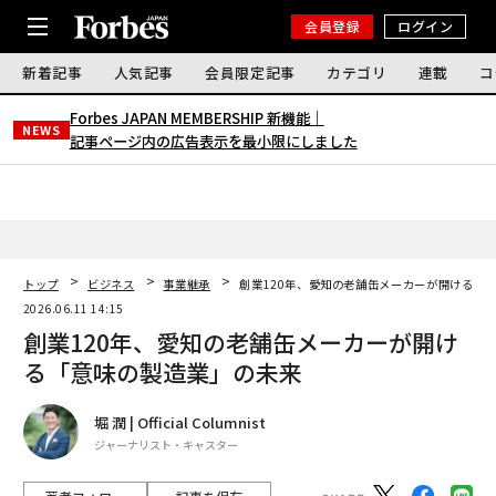
会員登録
ログイン
新着記事
人気記事
会員限定記事
カテゴリ
連載
コ
Forbes JAPAN MEMBERSHIP 新機能｜
NEWS
記事ページ内の広告表示を最小限にしました
トップ
ビジネス
事業継承
創業120年、愛知の老舗缶メーカーが開ける「
2026.06.11 14:15
創業120年、愛知の老舗缶メーカーが開け
る「意味の製造業」の未来
堀 潤 | Official Columnist
ジャーナリスト・キャスター