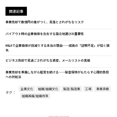
関連記事
事業売却で数億円の差がつく、見落とされがちなリスク
バイアウト時の企業価値を左右する設立地選びの重要性
M&Aで企業価値が目減りする本当の理由──成長の「証明不足」が招く損
失
ビジネス売却で見過ごされがちな資産、メールリストの真価
事業売却を準備しながら経営を続ける──秘密保持がもたらす心理的負担
への対処法
企業文化
組織/組織文化
製造/製造業
工場
事業承継
タグ：
組織再編/組織改革
advertisement