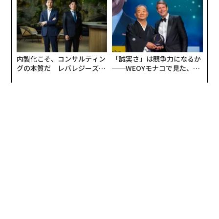
リアに触れる1日│CAREER S
UMMIT 2026
内製化こそ、コンサルティン
「誠実さ」は競争力になるか
グの本質だ レバレジーズが
──WEOYモナコで見た、く
実践する、次世代ファームの
ら寿司の経営哲学
全貌