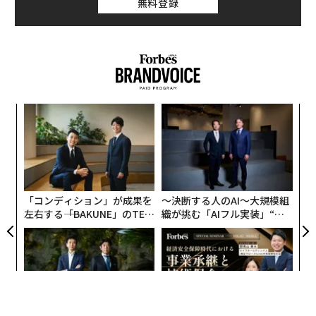
無料登録
伝
る
モ
な
術
た
ア
「コンディション」が成果を
〜決断する人のAI〜大規模組
左右する――「BAKUNE」のTEN
織が挑む「AIフル実装」“使
TIALが支える「挑戦者の明
う”企業から“動く”企業へ【N
日」
TTドコモビジネス×PwC】