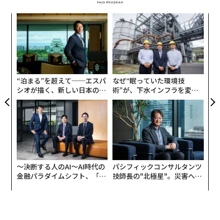
て大きなものだった。
〜
織
四半期ごとに新しい現実が訪れる
う
「
T
このイノベーションのスピードは、大半の組織が過去10
3
C
年間に経験してきたものとは全く異なる計画環境を生み
る
出している。テクノロジーがこれほど急速に進化する
“泊まる”を超えて──エスパ
なぜ“眠っていた環境技
と、前提条件の有効期限は短くなる。新たな機会が出現
シオが描く、新しい日本のラ
術”が、下水インフラを変え
グジュアリー（前編）
たのか──産総研×月島JFE
するたびに、優先順位はシフトする。チームは1四半期
アクアソリューションの10年
前には想定していなかったユースケースを発見し、ベン
ダーは既存プロジェクトの投資対効果（経済性）を一変
させるような機能を導入する。
年の初めに策定されたロードマップは、年末になっても
〜決断する人のAI〜AI時代の
パシフィックコンサルタンツ
依然として価値ある戦略的指針を含んでいるかもしれな
金融パラダイムシフト、「超
技師長の"北極星"。災害への
個別化」の核心 【MUFG×ウ
無力感を乗り越え見つけた、
いが、その前提条件の多くは途中で変化する可能性があ
ェルスナビ×PwC】
防災一筋20年の答え
る。テクノロジー自体の進化スピードが加速しているた
め、組織は意思決定をより頻繁に見直さざるを得なくな