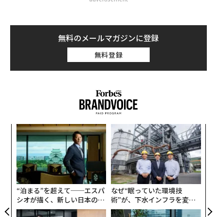
無料のメールマガジンに登録
無料登録
〜
織
う
「
T
3
C
る
“泊まる”を超えて──エスパ
なぜ“眠っていた環境技
シオが描く、新しい日本のラ
術”が、下水インフラを変え
グジュアリー（前編）
たのか──産総研×月島JFE