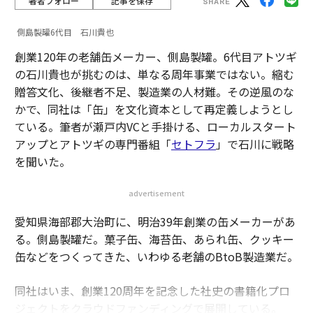
著者フォロー
記事を保存
側島製罐6代目 石川貴也
創業120年の老舗缶メーカー、側島製罐。6代目アトツギ
の石川貴也が挑むのは、単なる周年事業ではない。縮む
贈答文化、後継者不足、製造業の人材難。その逆風のな
かで、同社は「缶」を文化資本として再定義しようとし
ている。筆者が瀬戸内VCと手掛ける、ローカルスタート
アップとアトツギの専門番組「
セトフラ
」で石川に戦略
を聞いた。
advertisement
愛知県海部郡大治町に、明治39年創業の缶メーカーがあ
る。側島製罐だ。菓子缶、海苔缶、あられ缶、クッキー
缶などをつくってきた、いわゆる老舗のBtoB製造業だ。
同社はいま、創業120周年を記念した社史の書籍化プロ
ジェクトをクラウドファンディングで展開している。