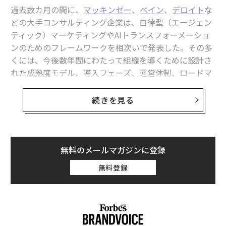
過去数カ月の間に、
マッキンゼー
、
ベイン
、
デロイト
な
どの大手コンサルティング企業は、自律型（エージェン
ティック）マーケティングやAIトランスフォーメーショ
ンのためのフレームワークを相次いで発表した。その多
くには、今後数年間にわたって組織を導くために設計さ
れた成熟度モデル、導入フェーズ、運営体制、ロードマ
ップが含まれている。
続きを見る
興味深いタイミングだ。2026年の第1四半期には、
250以上
の新しいAIモデルが市場に登場した。数週間ご
とに新しい機能が登場し続けている。コンテンツの作成
方法、カスタマーエクスペリエンス（顧客体験）の提供
無料のメールマガジンに登録
方法、業務の自動化方法、そして意思決定の方法を変え
無料登録
るツールを、現場のチームは手に入れつつある。
半年前のAIと現在のAIの違いを考えてみてほしい。い
や、わずか2カ月前のAIと現在のAIの違いだけでも考えて
みてほしい。控えめに言っても、それぞれの進化は極め