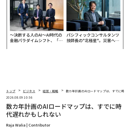
アクアソリューションの10年
〜決断する人のAI〜AI時代の
パシフィックコンサルタンツ
金融パラダイムシフト、「超
技師長の"北極星"。災害への
個別化」の核心 【MUFG×ウ
無力感を乗り越え見つけた、
ェルスナビ×PwC】
防災一筋20年の答え
トップ
ビジネス
経営・戦略
数カ年計画のAIロードマップは、すでに時代
2026.08.09 10:56
数カ年計画のAIロードマップは、すでに時
代遅れかもしれない
Raja Walia | Contributor