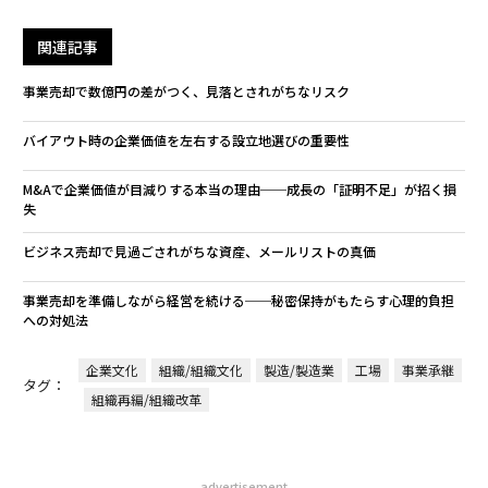
関連記事
事業売却で数億円の差がつく、見落とされがちなリスク
バイアウト時の企業価値を左右する設立地選びの重要性
M&Aで企業価値が目減りする本当の理由──成長の「証明不足」が招く損
失
ビジネス売却で見過ごされがちな資産、メールリストの真価
事業売却を準備しながら経営を続ける──秘密保持がもたらす心理的負担
への対処法
企業文化
組織/組織文化
製造/製造業
工場
事業承継
タグ：
組織再編/組織改革
advertisement