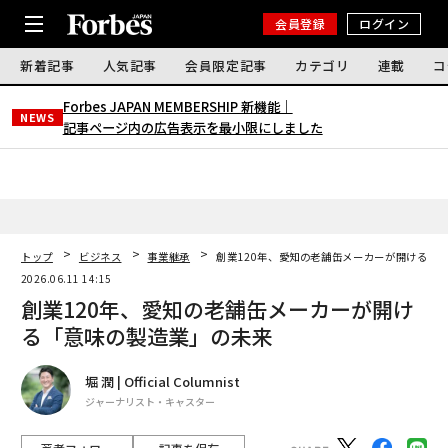
会員登録
ログイン
新着記事
人気記事
会員限定記事
カテゴリ
連載
コ
Forbes JAPAN MEMBERSHIP 新機能｜
NEWS
記事ページ内の広告表示を最小限にしました
トップ
ビジネス
事業継承
創業120年、愛知の老舗缶メーカーが開ける「
2026.06.11 14:15
創業120年、愛知の老舗缶メーカーが開け
る「意味の製造業」の未来
堀 潤 | Official Columnist
ジャーナリスト・キャスター