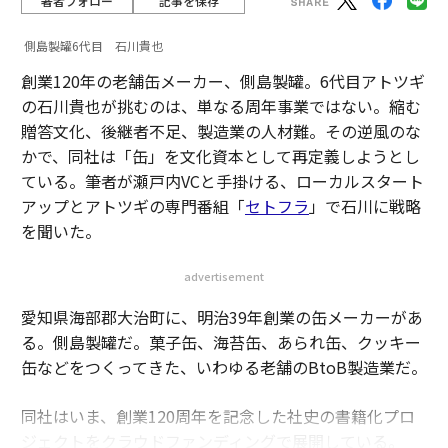
著者フォロー
記事を保存
側島製罐6代目 石川貴也
創業120年の老舗缶メーカー、側島製罐。6代目アトツギ
の石川貴也が挑むのは、単なる周年事業ではない。縮む
贈答文化、後継者不足、製造業の人材難。その逆風のな
かで、同社は「缶」を文化資本として再定義しようとし
ている。筆者が瀬戸内VCと手掛ける、ローカルスタート
アップとアトツギの専門番組「
セトフラ
」で石川に戦略
を聞いた。
advertisement
愛知県海部郡大治町に、明治39年創業の缶メーカーがあ
る。側島製罐だ。菓子缶、海苔缶、あられ缶、クッキー
缶などをつくってきた、いわゆる老舗のBtoB製造業だ。
同社はいま、創業120周年を記念した社史の書籍化プロ
ジェクトをクラウドファンディングで展開している。