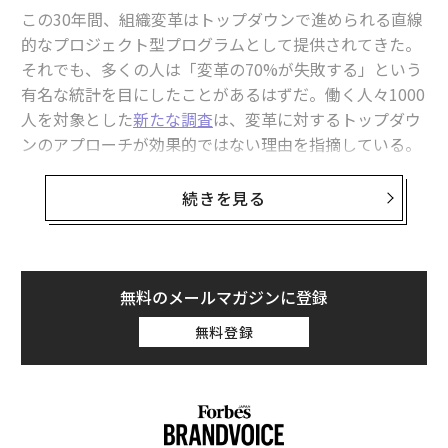
この30年間、組織変革はトップダウンで進められる直線
的なプロジェクト型プログラムとして提供されてきた。
それでも、多くの人は「変革の70%が失敗する」という
有名な統計を目にしたことがあるはずだ。働く人々1000
人を対象とした
新たな調査
は、変革に対するトップダウ
ンのアプローチが効果的ではない理由を指摘している。
その証拠に、組織が従業員に提供する変革のためのリソ
ースの上位5つと、従業員が必要としていると答えたも
続きを見る
のの上位5つが、まったく重複していないのだ。そし
て、それは始まりにすぎない。
皮肉なことに、AIへの対応によって振り子は逆方向に振
無料のメールマガジンに登録
れ、チェンジマネジメントは「西部開拓時代」のような
無料登録
無法状態に陥っている。もっとも、そこに「マネジメン
ト（管理）」がどれほど存在しているかは議論の余地が
ある。従業員にはほとんど指示が与えられていない。
「ログインしろ。試してみろ。効率化を見つけろ。あ
あ、そういえば君たちの動きも追跡しているぞ」といっ