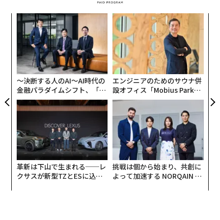
た具合だ。シフトはトップダウンから、まるで「アップ
るか
〈7
（上）」のない「ボトム（下）」だけのような状態へと
、く
ャ
移行してしまった。
ト
目
リア
の
UM
しかし、これまでのところ、この無法状態がもたらした
ン
結果も芳しくない。AIのパイロット運用は成果を出せず
〜決断する人のAI〜AI時代の
エンジニアのためのサウナ併
にいる。企業は計画を縮小するか、完全に中止してい
金融パラダイムシフト、「超
設オフィス「Mobius Park」
る。なぜなら、人々が変革するために必要なものは、こ
個別化」の核心 【MUFG×ウ
がオープン──タマディック
れら2つの極端なアプローチの中間に位置するからだ。
ェルスナビ×PwC】
が健康経営を徹底する理由
現在の状況が明らかにしているのは、数十年にわたり変
革の世界を悩ませてきた「言わずもがなの真実」であ
る。企業は自らが何でできているかを忘れてしまってい
る。それは人、すなわち生身の人間だ。
革新は下山で生まれる──レ
挑戦は個から始まり、共創に
クサスが新型TZとESに込め
よって加速する NORQAIN JA
つまり、私たちは異なる問いを立てる必要がある。「ど
た「DISCOVER」の哲学
PAN 特別座談会
うすれば会社を変えられるか」ではなく、「どうすれば
会社にいる人々を変えられるか」だ。