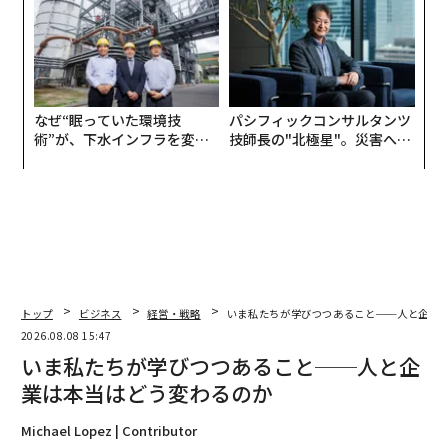
リアに触れる1日│CAREER S
な組織のつくり方
UMMIT 2026
なぜ“眠っていた環境技
パシフィックコンサルタンツ
術”が、下水インフラを変え
技師長の"北極星"。災害への
たのか──産総研×月島JFE
無力感を乗り越え見つけた、
アクアソリューションの10年
防災一筋20年の答え
トップ
ビジネス
経営・戦略
いま私たちが学びつつあること──人と企業
2026.08.08 15:47
いま私たちが学びつつあること──人と企
業は本当はどう変わるのか
Michael Lopez | Contributor