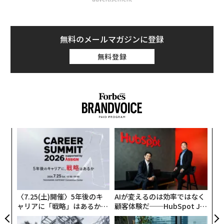
無料のメールマガジンに登録
無料登録
るか
「
、く
左右
T
伝
日
る
モ
〈7.25(土)開催〉5年後のキ
AIが変えるのは効率ではなく
ャリアに「戦略」はあるか。
顧客体験だ──HubSpot Ja
トップエグゼクティブのキャ
panが語る「Grow Better」