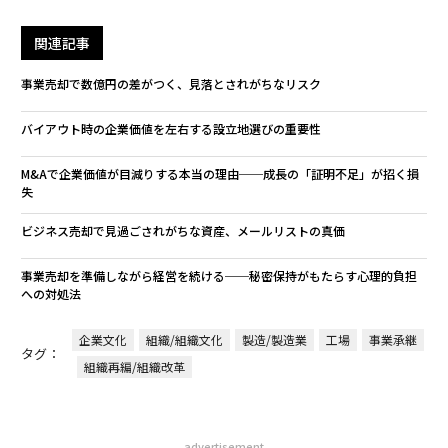
関連記事
事業売却で数億円の差がつく、見落とされがちなリスク
バイアウト時の企業価値を左右する設立地選びの重要性
M&Aで企業価値が目減りする本当の理由──成長の「証明不足」が招く損
失
ビジネス売却で見過ごされがちな資産、メールリストの真価
事業売却を準備しながら経営を続ける──秘密保持がもたらす心理的負担
への対処法
企業文化
組織/組織文化
製造/製造業
工場
事業承継
タグ：
組織再編/組織改革
advertisement