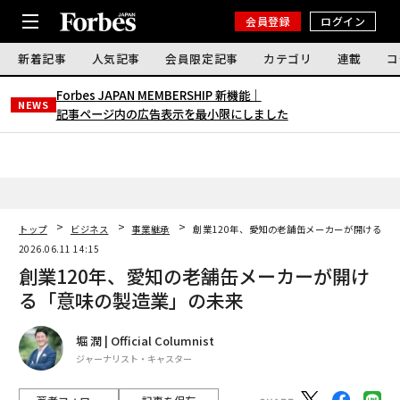
会員登録
ログイン
新着記事
人気記事
会員限定記事
カテゴリ
連載
コ
Forbes JAPAN MEMBERSHIP 新機能｜
NEWS
記事ページ内の広告表示を最小限にしました
トップ
ビジネス
事業継承
創業120年、愛知の老舗缶メーカーが開ける「
2026.06.11 14:15
創業120年、愛知の老舗缶メーカーが開け
る「意味の製造業」の未来
堀 潤 | Official Columnist
ジャーナリスト・キャスター