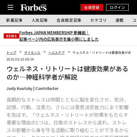
会員登録
ログイン
新着記事
人気記事
会員限定記事
カテゴリ
連載
コ
Forbes JAPAN MEMBERSHIP 新機能｜
NEWS
記事ページ内の広告表示を最小限にしました
トップ
サイエンス
ヘルスケア
ウェルネス・リトリートは健康効果がある
2026.06.10 08:54
ウェルネス・リトリートは健康効果がある
のか―神経科学者が解説
Judy Koutsky | Contributor
長期的なストレスは時間とともに脳を変化させ、気分、
記憶、行動、注意力、さらには意思決定能力にまで影響
を及ぼす。「ウェルネス・リトリートが効果をもたらす
重要な理由の1つは、日常のストレスから逃れ、ストレ
スの影響から身を守る活動に取り組むことができるから