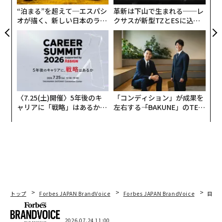
“泊まる”を超えて─エスパシ
革新は下山で生まれる──レ
旅行をして他者とつながると、気分を改善し、不安やう
オが描く、新しい日本のラグ
クサスが新型TZとESに込め
ジュアリー（中編）
た「DISCOVER」の哲学
つ病の感情を軽減する神経化学物質が放出される。好き
な人と交流することで、オキシトシンの生成も促進さ
れ、つながりを感じさせ、ストレスホルモンであるコル
チゾールの減少につながる。
他者とのつながり
〈7.25(土)開催〉5年後のキ
「コンディション」が成果を
ャリアに「戦略」はあるか。
左右する――「BAKUNE」のTEN
ほとんどのヘルスリトリートは、他者を知り、自分を知
トップエグゼクティブのキャ
TIALが支える「挑戦者の明
ってもらうというつながりに焦点を当てている。研究に
リアに触れる1日│CAREER S
日」
UMMIT 2026
よると、このようなつながりやコミュニティの感覚は、
帰属意識や幸福感の向上につながり、ストレスのバイオ
マーカーを減少させる。笑顔を共有するだけでも、脳の
感情と脅威処理中枢（扁桃体）の活性化が減少し、最終
的には怒りや攻撃性の感情が軽減される。「また、非常
トップ
Forbes JAPAN BrandVoice
Forbes JAPAN BrandVoice
目先
に心地よいものであり、慰めの言葉がオキシトシンの放
出をもたらすことが分かっています」。これは、人との
2026.07.24 11:00