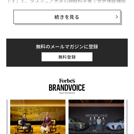
です」と、タスマニア大学の神経科学者で世界保健機関
（WHO）の健康大使を務める
ライラ・ランドウスキー博士
は語る。博士は、ヘルスリ
続きを見る
トリートがもたらす他の効果についても説明している。
日常から離れる
無料のメールマガジンに登録
私たちは皆、スマートフォンに釘付けになり、次から次
へと走り回っているため、散歩に行く、友人と話す、日
無料登録
記を書く、自然の中に出かけるといった大切なことを忘
れがちだ。ウェルネス・リトリートでは、こうしたご褒
美と考えていたものが人生の中心となり、習慣をリセッ
トすることができる。
博士は、運動、社会的つながり、自然の中で過ごす時
「
間、日光といったライフスタイル要因が、脳の化学反応
─
ら
に深い影響を与えることを示す新たな証拠が出てきてい
“
ると説明する。こうしたものがリトリートで豊富に得ら
シ
グ
れることは驚くべきことではない。