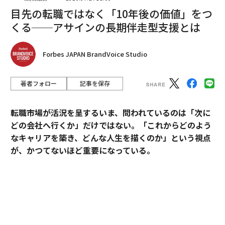
つながりを感じさせるホルモンだ。オキシトシンはま
目先の転職ではなく「10年後の価値」をつ
た、ストレスホルモンであるコルチゾールのレベルを低
くる──アサインの長期伴走型支援とは
下させ、よりリラックスした気分にさせる。
自然に囲まれる
Forbes JAPAN BrandVoice Studio
リトリートが豊かな緑に囲まれていると効果的だ。日光
を浴びて1日を始めると、概日リズムがリセットされ、
著者フォロー
記事を保存
夜の睡眠が改善される。また、気分も向上する。屋外で
過ごす時間が長くなるほど（そして日が長くなるほ
転職市場が活況を呈するいま、問われているのは「次に
ど）、ドーパミン、セロトニン、エンドルフィン、ビタ
どの会社へ行くか」だけではない。「これからどのよう
ミンDの合成が増える。歩き回って自然を楽しむことで
なキャリアを築き、どんな人生を描くのか」という視点
得られる身体活動は、特にそれを運動に変えると、脳の
が、かつてないほど重要になっている。
健康に影響を与える。運動は、ポジティブな気分に関わ
るほぼすべての神経化学物質の生成を増加させる。そし
そうした時代において、目先の転職成功にとどまらず、
て、グループスポーツをするなど、運動が楽しく遊び心
中長期のキャリア形成に伴走する支援を掲げるのがアサ
のあるものであれば、エンドルフィンも放出される。そ
インだ。
の結果は？気分の向上、リラックス、至福の感覚だ。
その支援を体現するのが、卓越した実績と高い専門性を