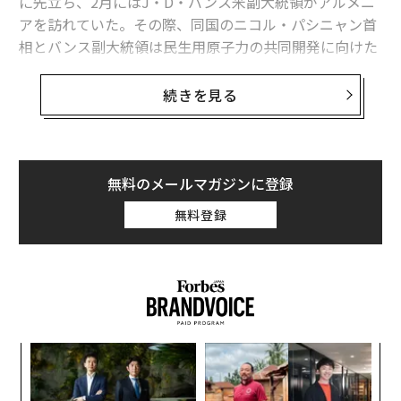
に先立ち、2月にはJ・D・バンス米副大統領がアルメニ
アを訪れていた。その際、同国のニコル・パシニャン首
相とバンス副大統領は民生用原子力の共同開発に向けた
協定に署名した。
続きを見る
アルメニアが位置する南カフカス地方は、戦争が勃発し
たり、パイプラインが脅かされたり、あるいは大国が勢
力圏を拡大したりしない限り、世界が注目することはほ
とんどない。
無料のメールマガジンに登録
無料登録
だが、同地域はユーラシア大陸で最も戦略的に重要な要
衝の1つへと静かに成長してきた。ロシア、イラン、トル
コ、そしてカスピ海に囲まれた南カフカス地方は、エネ
ルギー資源の輸送、東西や南北を結ぶ貿易のほか、西側
諸国と中央アジアを結ぶ地点として中心的な役割を果た
している。世界のエネルギー安全保障、特に欧州のエネ
“
ルギー供給源多様化への取り組みの多くは、同地域を経
オ
由する輸送に依存している。米国にとっては、同地域が
ジ
「