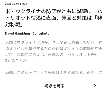
2026.08.07 17:00
米・ウクライナの防空がともに試練に パ
トリオット枯渇に直面、原因と対策は「非
対称戦」
David Hambling | Contributor
米国とウクライナは現在、同じ問題に直面している。弾
道ミサイルを撃墜するための迎撃ミサイルの危機的な不
足だ。具体的に言えば、米国製の「パトリオットPAC-
翻訳・編集＝安藤清香
3」のことだ。
両国がこの状況に至った経緯は大きく異なる。直面して
2026年9月号発売中
いる課題は本質的に同じだが、模索する解決策もまた大
きく異なるものになるかもしれない。これは非対称戦、
続きを見る
最新号の購入はこちらから
つまり敵に貴重な資源をより多く消耗させる方法をめぐ
る問題であり、この分野では、相手よりも多くの資金を
投入できることを頼みにしてきた米国防総省よりも、限
メンバーシップに登録する
られた資源で戦ってきたウクライナに分がある。