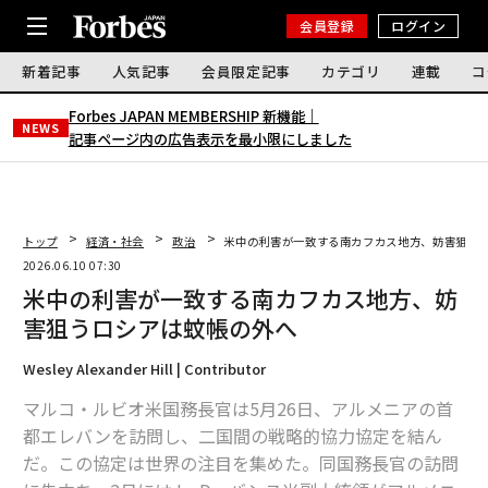
会員登録
ログイン
新着記事
人気記事
会員限定記事
カテゴリ
連載
コ
Forbes JAPAN MEMBERSHIP 新機能｜
NEWS
記事ページ内の広告表示を最小限にしました
トップ
経済・社会
政治
米中の利害が一致する南カフカス地方、妨害狙う
2026.06.10 07:30
米中の利害が一致する南カフカス地方、妨
害狙うロシアは蚊帳の外へ
Wesley Alexander Hill | Contributor
マルコ・ルビオ米国務長官は5月26日、アルメニアの首
都エレバンを訪問し、二国間の戦略的協力協定を結ん
だ。この協定は世界の注目を集めた。同国務長官の訪問