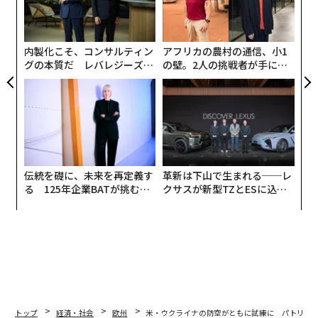
ロシアとイランに近接していることから、長期的な地政
左右
学的競争やユーラシア大陸の連結性の将来像に直接的に
T
結び付いている。
日
内製化こそ、コンサルティン
アフリカの農村の通信、小1
グの本質だ レバレジーズが
の壁。2人の挑戦者が手にし
実践する、次世代ファームの
た「次なる武器」
全貌
伝統を礎に、未来を再定義す
革新は下山で生まれる──レ
る 125年企業BATが挑むス
クサスが新型TZとESに込め
モークレスな未来
た「DISCOVER」の哲学
トップ
経済・社会
欧州
米・ウクライナの防空がともに試練に パトリオ