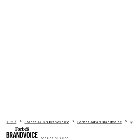
トップ
Forbes JAPAN BrandVoice
Forbes JAPAN BrandVoice
なぜ
2026.07.24 16:00