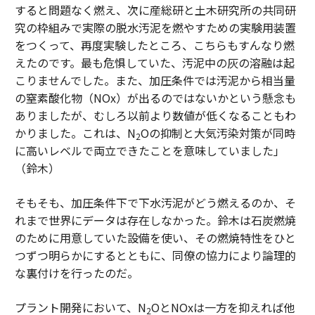
すると問題なく燃え、次に産総研と土木研究所の共同研
究の枠組みで実際の脱水汚泥を燃やすための実験用装置
をつくって、再度実験したところ、こちらもすんなり燃
えたのです。最も危惧していた、汚泥中の灰の溶融は起
こりませんでした。また、加圧条件では汚泥から相当量
の窒素酸化物（NOx）が出るのではないかという懸念も
ありましたが、むしろ以前より数値が低くなることもわ
かりました。これは、N
Oの抑制と大気汚染対策が同時
2
に高いレベルで両立できたことを意味していました」
（鈴木）
そもそも、加圧条件下で下水汚泥がどう燃えるのか、そ
れまで世界にデータは存在しなかった。鈴木は石炭燃焼
のために用意していた設備を使い、その燃焼特性をひと
つずつ明らかにするとともに、同僚の協力により論理的
な裏付けを行ったのだ。
プラント開発において、N
OとNOxは一方を抑えれば他
2