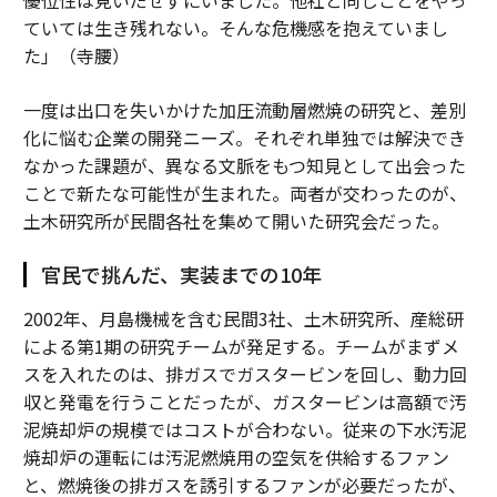
優位性は見いだせずにいました。他社と同じことをやっ
ていては生き残れない。そんな危機感を抱えていまし
た」（寺腰）
一度は出口を失いかけた加圧流動層燃焼の研究と、差別
化に悩む企業の開発ニーズ。それぞれ単独では解決でき
なかった課題が、異なる文脈をもつ知見として出会った
ことで新たな可能性が生まれた。両者が交わったのが、
土木研究所が民間各社を集めて開いた研究会だった。
官民で挑んだ、実装までの10年
2002年、月島機械を含む民間3社、土木研究所、産総研
による第1期の研究チームが発足する。チームがまずメ
スを入れたのは、排ガスでガスタービンを回し、動力回
収と発電を行うことだったが、ガスタービンは高額で汚
泥焼却炉の規模ではコストが合わない。従来の下水汚泥
焼却炉の運転には汚泥燃焼用の空気を供給するファン
と、燃焼後の排ガスを誘引するファンが必要だったが、