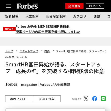
会員登録
ログイン
新着記事
人気記事
会員限定記事
カテゴリ
連載
コ
Forbes JAPAN MEMBERSHIP 新機能｜
NEWS
記事ページ内の広告表示を最小限にしました
トップ
スタートアップ
国内
SmartHR宮田昇始が語る、スタートアップ
2026.07.07 13:30
SmartHR宮田昇始が語る、スタートアッ
プ「成長の壁」を突破する権限移譲の極意
magazine | Forbes JAPAN編集部
著者フォロー
記事を保存