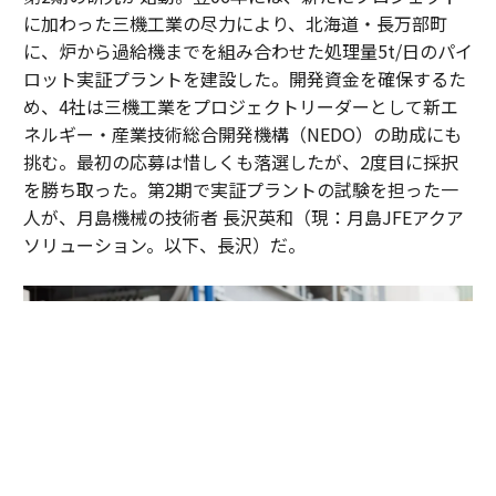
に加わった三機工業の尽力により、北海道・長万部町
に、炉から過給機までを組み合わせた処理量5t/日のパイ
ロット実証プラントを建設した。開発資金を確保するた
め、4社は三機工業をプロジェクトリーダーとして新エ
ネルギー・産業技術総合開発機構（NEDO）の助成にも
挑む。最初の応募は惜しくも落選したが、2度目に採択
を勝ち取った。第2期で実証プラントの試験を担った一
人が、月島機械の技術者 長沢英和（現：月島JFEアクア
ソリューション。以下、長沢）だ。