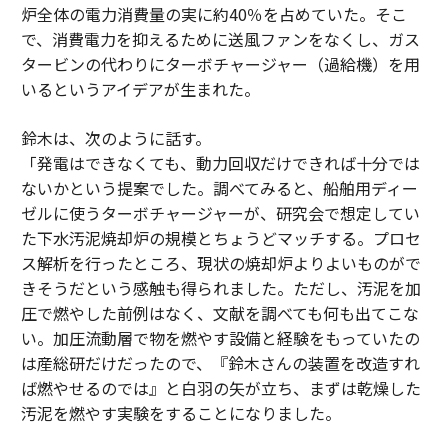
炉全体の電力消費量の実に約40％を占めていた。そこ
で、消費電力を抑えるために送風ファンをなくし、ガス
タービンの代わりにターボチャージャー（過給機）を用
いるというアイデアが生まれた。
鈴木は、次のように話す。
「発電はできなくても、動力回収だけできれば十分では
ないかという提案でした。調べてみると、船舶用ディー
ゼルに使うターボチャージャーが、研究会で想定してい
た下水汚泥焼却炉の規模とちょうどマッチする。プロセ
ス解析を行ったところ、現状の焼却炉よりよいものがで
きそうだという感触も得られました。ただし、汚泥を加
圧で燃やした前例はなく、文献を調べても何も出てこな
い。加圧流動層で物を燃やす設備と経験をもっていたの
は産総研だけだったので、『鈴木さんの装置を改造すれ
ば燃やせるのでは』と白羽の矢が立ち、まずは乾燥した
汚泥を燃やす実験をすることになりました。