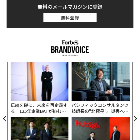
無料のメールマガジンに登録
無料登録
“
変え
シ
FE
グ
エ
0年
設オ
が
が
伝統を礎に、未来を再定義す
パシフィックコンサルタンツ
る 125年企業BATが挑むス
技師長の"北極星"。災害への
モークレスな未来
無力感を乗り越え見つけた、
防災一筋20年の答え