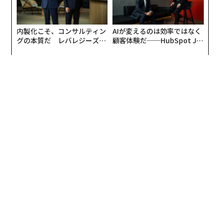
内製化こそ、コンサルティン
AIが変えるのは効率ではなく
グの本質だ レバレジーズが
顧客体験だ──HubSpot Ja
実践する、次世代ファームの
panが語る「Grow Better」
全貌
な組織のつくり方