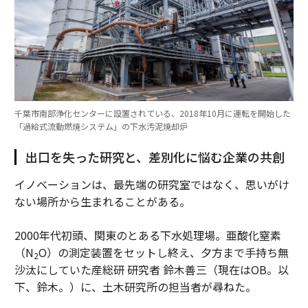
千葉市南部浄化センターに設置されている、2018年10月に運転を開始した
「過給式流動燃焼システム」の下水汚泥焼却炉
出口を失った研究と、差別化に悩む企業の共創
イノベーションは、最先端の研究室ではなく、思いがけ
ない場所から生まれることがある。
2000年代初頭、関東のとある下水処理場。亜酸化窒素
（N
O）の測定装置をセットし終え、夕方まで手持ち無
2
沙汰にしていた産総研 研究者 鈴木善三（現在はOB。以
下、鈴木。）に、土木研究所の担当者が尋ねた。