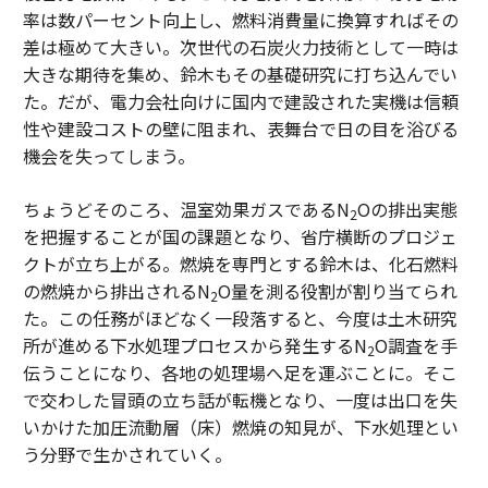
率は数パーセント向上し、燃料消費量に換算すればその
差は極めて大きい。次世代の石炭火力技術として一時は
大きな期待を集め、鈴木もその基礎研究に打ち込んでい
た。だが、電力会社向けに国内で建設された実機は信頼
性や建設コストの壁に阻まれ、表舞台で日の目を浴びる
機会を失ってしまう。
ちょうどそのころ、温室効果ガスであるN
Oの排出実態
2
を把握することが国の課題となり、省庁横断のプロジェ
クトが立ち上がる。燃焼を専門とする鈴木は、化石燃料
の燃焼から排出されるN
O量を測る役割が割り当てられ
2
た。この任務がほどなく一段落すると、今度は土木研究
所が進める下水処理プロセスから発生するN
O調査を手
2
伝うことになり、各地の処理場へ足を運ぶことに。そこ
で交わした冒頭の立ち話が転機となり、一度は出口を失
いかけた加圧流動層（床）燃焼の知見が、下水処理とい
う分野で生かされていく。