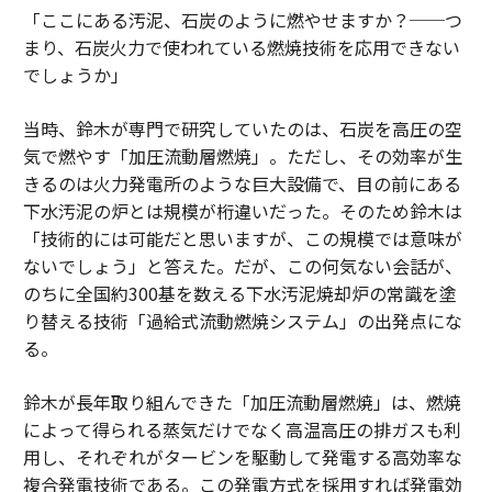
「ここにある汚泥、石炭のように燃やせますか？──つ
まり、石炭火力で使われている燃焼技術を応用できない
でしょうか」
当時、鈴木が専門で研究していたのは、石炭を高圧の空
気で燃やす「加圧流動層燃焼」。ただし、その効率が生
きるのは火力発電所のような巨大設備で、目の前にある
下水汚泥の炉とは規模が桁違いだった。そのため鈴木は
「技術的には可能だと思いますが、この規模では意味が
ないでしょう」と答えた。だが、この何気ない会話が、
のちに全国約300基を数える下水汚泥焼却炉の常識を塗
り替える技術「過給式流動燃焼システム」の出発点にな
る。
鈴木が長年取り組んできた「加圧流動層燃焼」は、燃焼
によって得られる蒸気だけでなく高温高圧の排ガスも利
用し、それぞれがタービンを駆動して発電する高効率な
複合発電技術である。この発電方式を採用すれば発電効