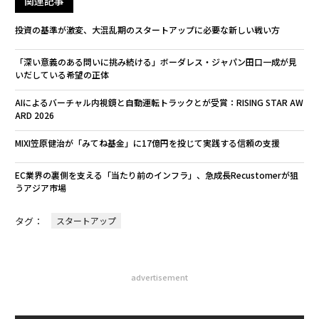
関連記事
投資の基準が激変、大混乱期のスタートアップに必要な新しい戦い方
「深い意義のある問いに挑み続ける」ボーダレス・ジャパン田口一成が見
いだしている希望の正体
AIによるバーチャル内視鏡と自動運転トラックとが受賞：RISING STAR AW
ARD 2026
MIXI笠原健治が「みてね基金」に17億円を投じて実践する信頼の支援
EC業界の裏側を支える「当たり前のインフラ」、急成長Recustomerが狙
うアジア市場
タグ：
スタートアップ
advertisement