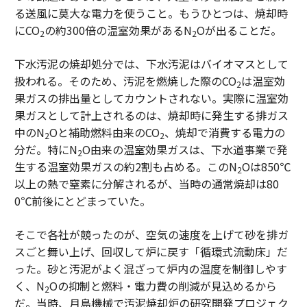
る送風に莫大な電力を使うこと。もうひとつは、焼却時
にCO
の約300倍の温室効果があるN
Oが出ることだ。
2
2
下水汚泥の焼却処分では、下水汚泥はバイオマスとして
扱われる。そのため、汚泥を燃焼した際のCO
は温室効
2
果ガスの排出量としてカウントされない。実際に温室効
果ガスとして計上されるのは、焼却時に発生する排ガス
中のN
Oと補助燃料由来のCO
、焼却で消費する電力の
2
2
分だ。特にN
O由来の温室効果ガスは、下水道事業で発
2
生する温室効果ガスの約2割も占める。このN
Oは850℃
2
以上の熱で窒素に分解されるが、当時の通常焼却は80
0℃前後にとどまっていた。
そこで各社が競ったのが、空気の速度を上げて砂を排ガ
スごと舞い上げ、回収して炉に戻す「循環式流動床」だ
った。砂と汚泥がよく混ざって炉内の温度を制御しやす
く、N
Oの抑制と燃料・電力費の削減が見込めるから
2
だ。当時、月島機械で汚泥焼却炉の研究開発プロジェク