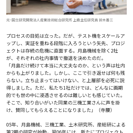
元･国立研究開発法人産業技術総合研究所 上級主任研究員 鈴木善三
プロセスの目処は立った。だが、テスト機をスケールア
ップし、実証を重ねる段階に入ろうという矢先、プロジ
ェクトは存続の危機に直面する。月島機械を除く2社
が、それぞれの社内事情で撤退を決めたのだ。
「月島だけ続けて本当に大丈夫なのか、という声は社内
からも上がりました。しかし、ここで引き返せば何も残
らない。立ち止まってはいけない、と上層部を必死に説
得しました。ただ、私たち1社だけでは、どんなに画期
的でも世の中に浸透させるのは難しいとも感じていた。
そこで、知り合いがいた同業の三機工業さんに声を掛
け、賛同してもらえることになりました」（寺腰）
05年、月島機械、三機工業、土木研究所、産総研による
第2期の研究が始動。翌06年には、新たにプロジェクト