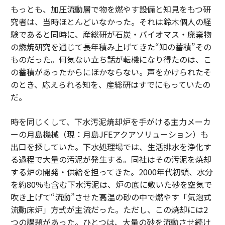
もっとも、加圧流動層で物を燃やす設備と知見をもつ研
究者は、当時ほとんどいなかった。それは鈴木個人の経
験であると同時に、産総研が石炭・バイオマス・廃棄物
の燃焼研究を通じて長年積み上げてきた“知の蓄積”その
ものだった。何気ない立ち話が転機になり得たのは、こ
の蓄積があったからにほかならない。声をかけられたそ
のとき、応えられる知を、産総研はすでにもっていたの
だ。
時を同じくして、下水汚泥焼却炉を手がける主力メーカ
ーの月島機械（現：月島JFEアクアソリューション）も
出口を探していた。下水処理場では、生活排水を浄化す
る過程で大量の汚泥が発生する。同社はその汚泥を焼却
する炉の開発・供給を担ってきた。2000年代初頭、水分
を約80%も含む下水汚泥は、炉の底に敷いた砂を空気で
吹き上げて“流動”させた高温の砂の中で燃やす「気泡式
流動床炉」方式が主流だった。ただし、この焼却には2
つの課題があった。ひとつは、大量の砂を流動させ続け