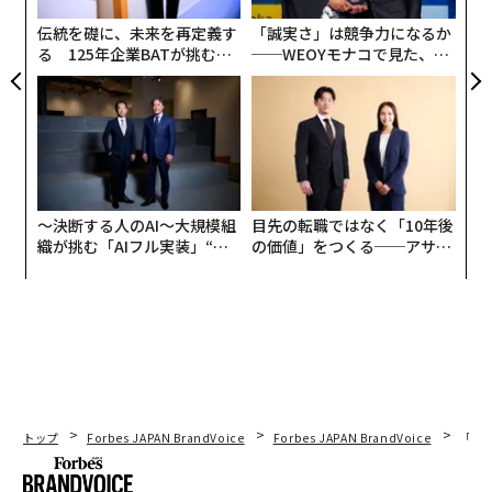
伝統を礎に、未来を再定義す
「誠実さ」は競争力になるか
る 125年企業BATが挑むス
──WEOYモナコで見た、く
モークレスな未来
ら寿司の経営哲学
〜決断する人のAI〜大規模組
目先の転職ではなく「10年後
織が挑む「AIフル実装」“使
の価値」をつくる──アサイ
う”企業から“動く”企業へ【N
ンの長期伴走型支援とは
TTドコモビジネス×PwC】
トップ
Forbes JAPAN BrandVoice
Forbes JAPAN BrandVoice
「コン