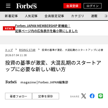
会員登録
ログイン
新着記事
人気記事
会員限定記事
カテゴリ
連載
コ
Forbes JAPAN MEMBERSHIP 新機能｜
NEWS
記事ページ内の広告表示を最小限にしました
トップ
RISING STAR
投資の基準が激変、大混乱期のスタートアップに必要な
2026.07.04 11:30
投資の基準が激変、大混乱期のスタートア
ップに必要な新しい戦い方
magazine | Forbes JAPAN編集部
著者フォロー
記事を保存