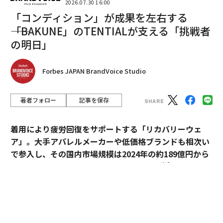
2026.07.30 16:00
「コンディション」が成果を左右する
――「BAKUNE」のTENTIALが支える「挑戦者
の明日」
Forbes JAPAN BrandVoice Studio
著者フォロー
記事を保存
着用により疲労回復をサポートする「リカバリーウェ
ア」。大手アパレルメーカーや低価格ブランドも相次い
で参入し、その国内市場規模は2024年の約189億円から
※1
2030年には約1,700億円へ拡大すると予測
されてい
る。
過熱するマーケットにおいて、価格競争とは一線を画す
ブランドとして独自のポジションを築いているのが、TE