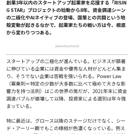
創業3年以内のスタートアップ起業家を応援する「RISIN
G STAR」プロジェクトの始動から8年。資金調達シーン
の二極化やAIネイティブの登場、国策との共闘という地
殻変動が起きるなかで、起業家たちの戦い方は今、根底
から変わりつつある。
advertisement
スタートアップの二極化が進んでいる。ビジネスが顕著
に伸びている企業には資金や優秀な人材がどんどん集ま
り、そうでない企業は苦戦を強いられる。Power Law
（冪乗則＝特定の少数が大多数に比べて極めて大きな影
響力を持つ法則）はこの世界の常だが、2021年末に資金
調達バブルが崩壊して以降、投資家による選別は年々強
まっている。
特に最近は、グロース以降のステージだけでなく、シー
ド・アーリー期でもこの様相が色濃くなっている。例え