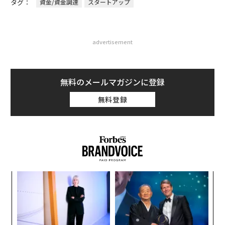
タグ：
資金/資金調達
スタートアップ
advertisement
無料のメールマガジンに登録
無料登録
創に
な
 JA
術
た
ンツ
革
ア
への
ク
た、
た「