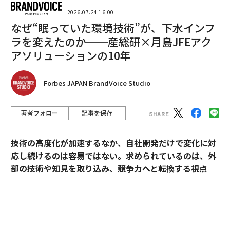
2026.07.24 16:00
最新号の購入はこちらから
なぜ“眠っていた環境技術”が、下水インフ
ラを変えたのか──産総研×月島JFEアク
アソリューションの10年
メンバーシップに登録する
Forbes JAPAN BrandVoice Studio
著者フォロー
記事を保存
関連記事
金星と木星が6月9日に大接近 見逃せない理由と見どころ、知っておきた
技術の高度化が加速するなか、自社開発だけで変化に対
い豆知識
応し続けるのは容易ではない。求められているのは、外
部の技術や知見を取り込み、競争力へと転換する視点
夕空に金星と木星が鮮やかに「キス」をする 天文学上の夏が始まる6月の
夜空
だ。
こと座ベガの周囲に驚くほど滑らかな「デブリ円盤」、天文学者は困惑
産業技術総合研究所（以下、産総研）は、先端技術の研
究開発にとどまらず、企業の新規事業創出や価値向上に
木星の氷衛星エウロパ、水蒸気プルームの存在に疑問符 HST観測の再分
析