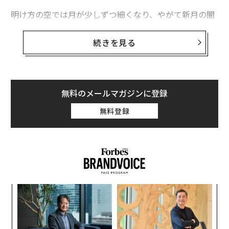
明け方の空では月が少しずつ細くなり、やがて新月の闇
夜を連れてくる。まもなく訪れる夏至と、続いてやって
くる満月が北半球での星空観察を難しくする前に、真の
続きを見る
暗い夜空を堪能できる最後のチャンスだ。
2026年6月9日からの1週間の夜空の見どころをまとめ
た。
無料のメールマガジンに登録
無料登録
義す
な
むス
術
た
─レ
内
ア
込め
グ