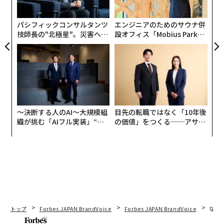
実
全
パシフィックコンサルタンツ
エンジニアのためのサウナ併
技師長の"北極星"。災害への
設オフィス「Mobius Park」
無力感を乗り越え見つけた、
がオープン──タマディック
防災一筋20年の答え
が健康経営を徹底する理由
〜決断する人のAI〜大規模組
目先の転職ではなく「10年後
織が挑む「AIフル実装」“使
の価値」をつくる──アサイ
う”企業から“動く”企業へ【N
ンの長期伴走型支援とは
TTドコモビジネス×PwC】
翻訳・編集＝荻原藤緒
トップ
Forbes JAPAN BrandVoice
Forbes JAPAN BrandVoice
なぜ
2026年9月号発売中