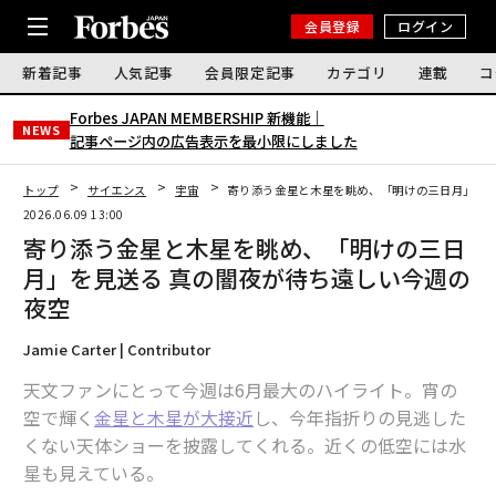
会員登録
ログイン
新着記事
人気記事
会員限定記事
カテゴリ
連載
コ
Forbes JAPAN MEMBERSHIP 新機能｜
NEWS
記事ページ内の広告表示を最小限にしました
トップ
サイエンス
宇宙
寄り添う金星と木星を眺め、「明けの三日月」を見
2026.06.09 13:00
寄り添う金星と木星を眺め、「明けの三日
月」を見送る 真の闇夜が待ち遠しい今週の
夜空
Jamie Carter | Contributor
天文ファンにとって今週は6月最大のハイライト。宵の
空で輝く
金星と木星が大接近
し、今年指折りの見逃した
くない天体ショーを披露してくれる。近くの低空には水
星も見えている。