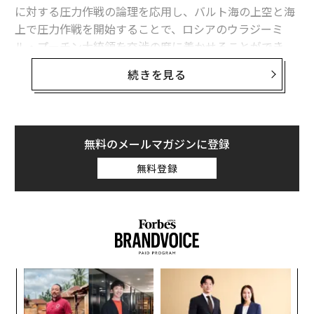
に対する圧力作戦の論理を応用し、バルト海の上空と海
上で圧力作戦を開始することで、ロシアのウラジーミ
ル・プーチン大統領を交渉の席に着かせることができ
る。
続きを見る
米国は、膠着（こうちゃく）状態を受け入れるか、ウク
ライナへの支援を無期限に続けるか、あるいはロシア軍
に対して直接的な攻撃を強めるかのいずれかを選択する
無料のメールマガジンに登録
必要はない。代わりに、北大西洋条約機構（NATO）や
欧州連合（EU）の加盟国を率いて、バルト海で規律ある
無料登録
制裁執行作戦を展開し、ロシアの軍事機構を支える船舶
や貨物、港湾サービス、保険契約、金融網に対して措置
を講じることができる。
これが戦略上の核心だ。バルト海での圧力作戦は、合法
的かつ連合に基づき、段階的に拡大可能で、交渉に直接
伝
結び付いた強制手段を米国に与えることになる。これは
る
モ
ウクライナへの継続的な軍事支援に取って代わるもので
〜