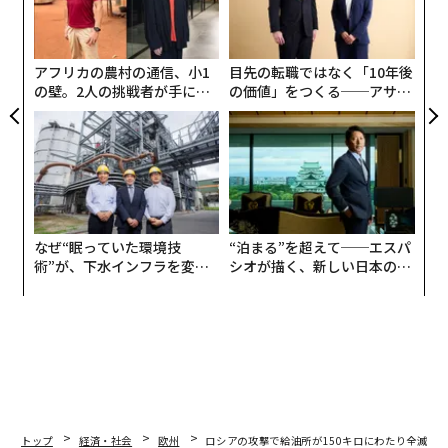
はない。ロシアが戦場での損失を吸収し、莫大な費用を
織
う
かけてでも戦闘を継続することを可能にしている海上収
T
入に圧力を加えることで、ウクライナへの軍事支援を強
アフリカの農村の通信、小1
目先の転職ではなく「10年後
化するものだ。
の壁。2人の挑戦者が手にし
の価値」をつくる──アサイ
た「次なる武器」
ンの長期伴走型支援とは
なぜ“眠っていた環境技
“泊まる”を超えて──エスパ
術”が、下水インフラを変え
シオが描く、新しい日本のラ
たのか──産総研×月島JFE
グジュアリー（前編）
アクアソリューションの10年
トップ
経済・社会
欧州
ロシアの攻撃で給油所が150キロにわたり全滅、ウ