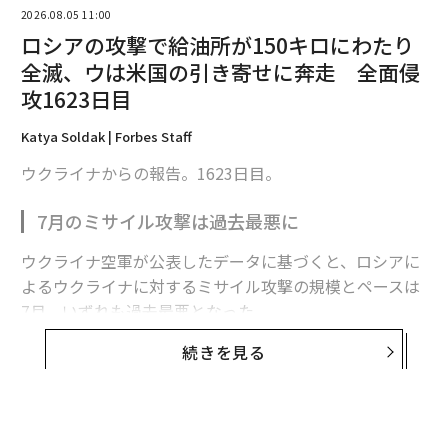
2026.08.05 11:00
ロシアの攻撃で給油所が150キロにわたり
全滅、ウは米国の引き寄せに奔走 全面侵
攻1623日目
Katya Soldak | Forbes Staff
ウクライナからの報告。1623日目。
7月のミサイル攻撃は過去最悪に
ウクライナ空軍が公表したデータに基づくと、ロシアに
翻訳・編集＝安藤清香
よるウクライナに対するミサイル攻撃の規模とペースは
7月、いずれも過去最悪となった。
2026年9月号発売中
続きを見る
ロシア軍は7月に各種ミサイルを計381発発射した。1日
平均で12発強になる。2022年2月の全面侵攻開始以来、
最新号の購入はこちらから
月間発射数、1日あたりの発射数ともに最多だった。