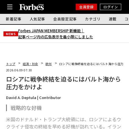
会員登録
ログイン
新着記事
人気記事
会員限定記事
カテゴリ
連載
コ
Forbes JAPAN MEMBERSHIP 新機能｜
NEWS
記事ページ内の広告表示を最小限にしました
トップ
経済・社会
欧州
ロシアに戦争終結を迫るにはバルト海から圧力を
2026.06.09 07:30
ロシアに戦争終結を迫るにはバルト海から
圧力をかけよ
David A. Deptula | Contributor
戦略的な好機
米国のドナルド・トランプ大統領には、ロシアによるウ
クライナ侵攻の終結を早める好機が訪れている。イラン