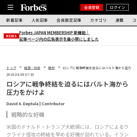
会員登録
ログイン
新着記事
人気記事
会員限定記事
カテゴリ
連載
コ
Forbes JAPAN MEMBERSHIP 新機能｜
NEWS
記事ページ内の広告表示を最小限にしました
トップ
経済・社会
欧州
ロシアに戦争終結を迫るにはバルト海から圧力を
2026.06.09 07:30
ロシアに戦争終結を迫るにはバルト海から
圧力をかけよ
David A. Deptula | Contributor
戦略的な好機
米国のドナルド・トランプ大統領には、ロシアによるウ
クライナ侵攻の終結を早める好機が訪れている。イラン