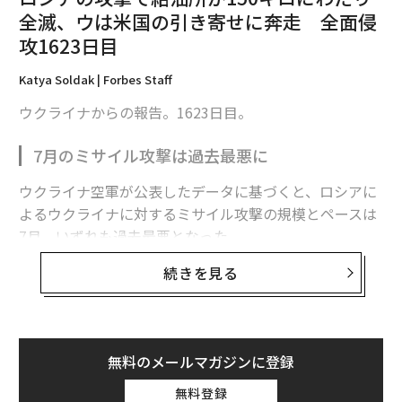
全滅、ウは米国の引き寄せに奔走 全面侵
メンバーシップに登録する
攻1623日目
Katya Soldak | Forbes Staff
ウクライナからの報告。1623日目。
関連記事
7月のミサイル攻撃は過去最悪に
対ロシア防衛で、米国は欧州との連携を強化すべき 米フォーブス編集主
幹
ウクライナ空軍が公表したデータに基づくと、ロシアに
よるウクライナに対するミサイル攻撃の規模とペースは
NATOとEUに求められる戦略転換 米国が欧州防衛から手を引く中
7月、いずれも過去最悪となった。
ホルムズ海峡の支配権をイランに譲れば、北極圏はロシアのものに
続きを見る
ロシア軍は7月に各種ミサイルを計381発発射した。1日
防衛力強化を迫られる欧州 駐留米軍の相次ぐ縮小で
平均で12発強になる。2022年2月の全面侵攻開始以来、
月間発射数、1日あたりの発射数ともに最多だった。
NATOからの脱退をほのめかしたトランプ米大統領、実行可能性は
無料のメールマガジンに登録
これらの数字は、ロシアが進化させ続けている空襲作戦
ドローン
ドナルド・トランプ
Updates：ウクライナ情勢
において、ミサイルの果たす役割が大きくなってきてい
無料登録