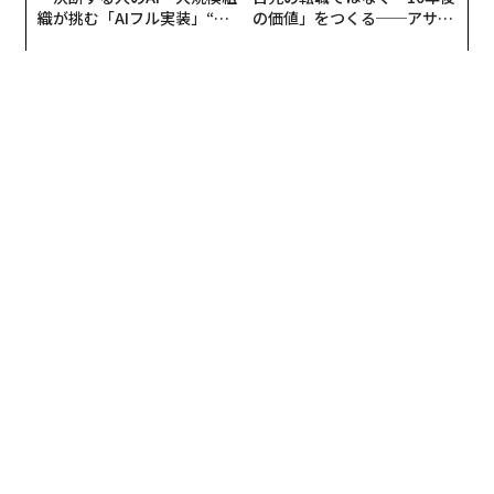
長は、新学期を前に学校へ配送される予定だった教科書
織が挑む「AIフル実装」“使
の価値」をつくる──アサイ
連載一覧
う”企業から“動く”企業へ【N
ンの長期伴走型支援とは
を含む書籍数百万冊が焼失するなどして使用不能になっ
TTドコモビジネス×PwC】
たと明らかにした。
advertisement
クルフロウによると、倉庫はロシア軍の
ジェットエンジン搭載ドローン
2機を被弾した。1機目の
攻撃で火災が発生し、従業員が消火活動を始めた数分後
に2機目が襲った。
また、ロシア軍が7月28日にウクライナ各地に行った攻
撃では、合計で少なくとも9人が死亡し、約70人が負傷
した。最も被害が大きかったのは東部ドネツク州と南部
ヘルソン州で、計7人が死亡した。
ハルキウから150キロの区間でガソリンスタンド
が全滅
一方、ハルキウ州のオレクサンドル・スコリク州議会議