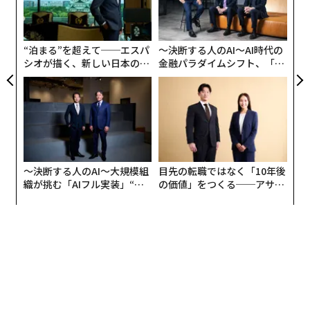
全
はない。ロシアが戦場での損失を吸収し、莫大な費用を
左右
T
かけてでも戦闘を継続することを可能にしている海上収
日
入に圧力を加えることで、ウクライナへの軍事支援を強
“泊まる”を超えて──エスパ
〜決断する人のAI〜AI時代の
化するものだ。
シオが描く、新しい日本のラ
金融パラダイムシフト、「超
グジュアリー（前編）
個別化」の核心 【MUFG×ウ
ェルスナビ×PwC】
〜決断する人のAI〜大規模組
目先の転職ではなく「10年後
織が挑む「AIフル実装」“使
の価値」をつくる──アサイ
う”企業から“動く”企業へ【N
ンの長期伴走型支援とは
TTドコモビジネス×PwC】