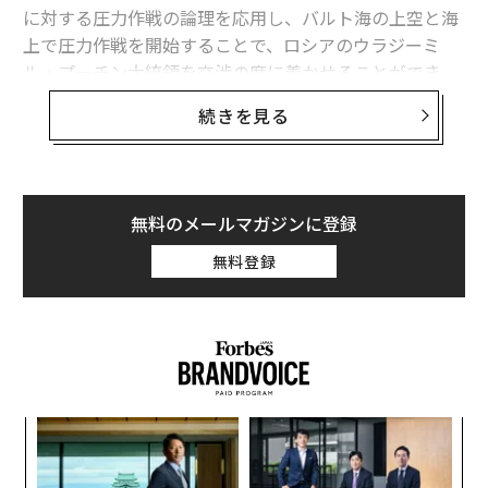
に対する圧力作戦の論理を応用し、バルト海の上空と海
上で圧力作戦を開始することで、ロシアのウラジーミ
ル・プーチン大統領を交渉の席に着かせることができ
る。
続きを見る
米国は、膠着（こうちゃく）状態を受け入れるか、ウク
ライナへの支援を無期限に続けるか、あるいはロシア軍
に対して直接的な攻撃を強めるかのいずれかを選択する
無料のメールマガジンに登録
必要はない。代わりに、北大西洋条約機構（NATO）や
欧州連合（EU）の加盟国を率いて、バルト海で規律ある
無料登録
制裁執行作戦を展開し、ロシアの軍事機構を支える船舶
や貨物、港湾サービス、保険契約、金融網に対して措置
を講じることができる。
これが戦略上の核心だ。バルト海での圧力作戦は、合法
的かつ連合に基づき、段階的に拡大可能で、交渉に直接
内
結び付いた強制手段を米国に与えることになる。これは
グ
実
ウクライナへの継続的な軍事支援に取って代わるもので
「