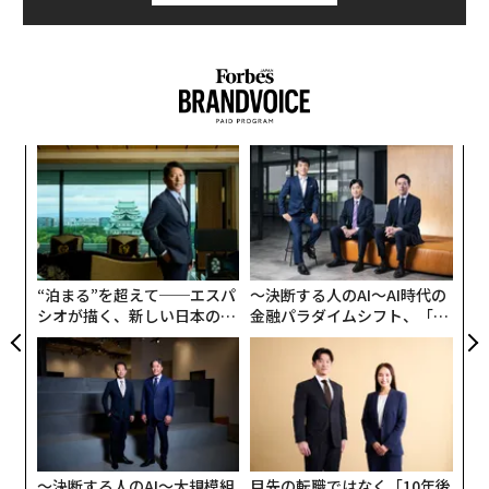
ロシア
紛争/戦争
アメリカ
EU/欧州連合
石油/原油
ることも浮き彫りにしている。ロシアによる大規模攻撃
タグ：
ウラジーミル・プーチン
エネルギー
では、使用される兵器の数では引き続きドローン（無人
北大西洋条約機構/NATO
ミサイル
影の船団
機）が圧倒的に多いものの、7月にはミサイルが占める
割合がこれまでで最も高くなった。
イラン攻撃/イラン紛争
バルト海
ザポリージャの集合住宅に滑空爆弾爆撃
内
グ
ロシア軍は8月2日の日中、ウクライナ南部の都市ザポリ
実
「
ージャの住宅地区に対し、強力な滑空爆弾を90分の間に
全
左右
8発投下した。集合住宅を直撃し、イワン・フェドロウ
T
州軍行政府長官によると1人が死亡、少なくとも31人が
日
“泊まる”を超えて──エスパ
〜決断する人のAI〜AI時代の
負傷した。
シオが描く、新しい日本のラ
金融パラダイムシフト、「超
グジュアリー（前編）
個別化」の核心 【MUFG×ウ
倉庫へのドローン攻撃で教科書など数百万冊が
ェルスナビ×PwC】
失われる
連載
ウクライナ北東部の都市ハルキウでは8月1日、同市に本
Updates：ウクライナ情勢
社を置く出版社ラノクの倉庫がロシア軍の
ドローン攻撃を受けた
。同社のビクトル・クルフロウ社
〜決断する人のAI〜大規模組
目先の転職ではなく「10年後