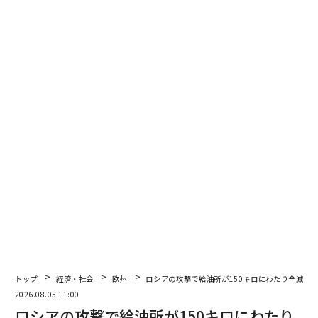
翻訳・編集＝安藤清香
2026年9月号発売中
トップ
経済・社会
欧州
ロシアの攻撃で給油所が150キロにわたり全滅、ウ
最新号の購入はこちらから
2026.08.05 11:00
ロシアの攻撃で給油所が150キロにわたり