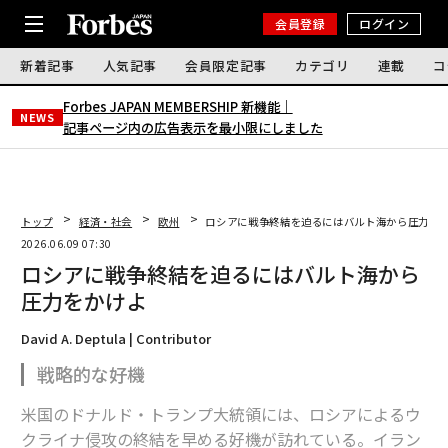
会員登録
ログイン
新着記事
人気記事
会員限定記事
カテゴリ
連載
コ
Forbes JAPAN MEMBERSHIP 新機能｜
NEWS
記事ページ内の広告表示を最小限にしました
トップ
経済・社会
欧州
ロシアに戦争終結を迫るにはバルト海から圧力を
2026.06.09 07:30
ロシアに戦争終結を迫るにはバルト海から
圧力をかけよ
David A. Deptula | Contributor
戦略的な好機
米国のドナルド・トランプ大統領には、ロシアによるウ
クライナ侵攻の終結を早める好機が訪れている。イラン