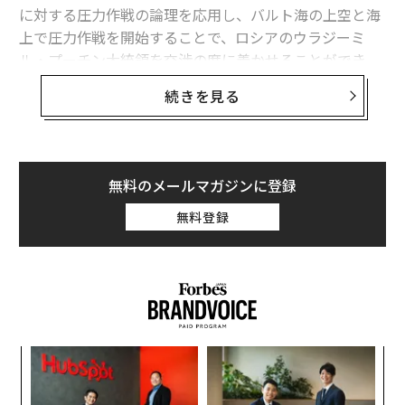
に対する圧力作戦の論理を応用し、バルト海の上空と海
上で圧力作戦を開始することで、ロシアのウラジーミ
ル・プーチン大統領を交渉の席に着かせることができ
る。
続きを見る
米国は、膠着（こうちゃく）状態を受け入れるか、ウク
ライナへの支援を無期限に続けるか、あるいはロシア軍
に対して直接的な攻撃を強めるかのいずれかを選択する
無料のメールマガジンに登録
必要はない。代わりに、北大西洋条約機構（NATO）や
欧州連合（EU）の加盟国を率いて、バルト海で規律ある
無料登録
制裁執行作戦を展開し、ロシアの軍事機構を支える船舶
や貨物、港湾サービス、保険契約、金融網に対して措置
を講じることができる。
これが戦略上の核心だ。バルト海での圧力作戦は、合法
的かつ連合に基づき、段階的に拡大可能で、交渉に直接
な
結び付いた強制手段を米国に与えることになる。これは
術
た
ウクライナへの継続的な軍事支援に取って代わるもので
〜