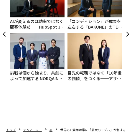
ア
はない。ロシアが戦場での損失を吸収し、莫大な費用を
金
個
かけてでも戦闘を継続することを可能にしている海上収
ェ
入に圧力を加えることで、ウクライナへの軍事支援を強
AIが変えるのは効率ではなく
「コンディション」が成果を
化するものだ。
顧客体験だ──HubSpot Ja
左右する――「BAKUNE」のTEN
panが語る「Grow Better」
TIALが支える「挑戦者の明
な組織のつくり方
日」
挑戦は個から始まり、共創に
目先の転職ではなく「10年後
よって加速する NORQAIN JA
の価値」をつくる──アサイ
PAN 特別座談会
ンの長期伴走型支援とは
トップ
テクノロジー
AI
世界のAI競争は常に「最大のモデル」が制するわ