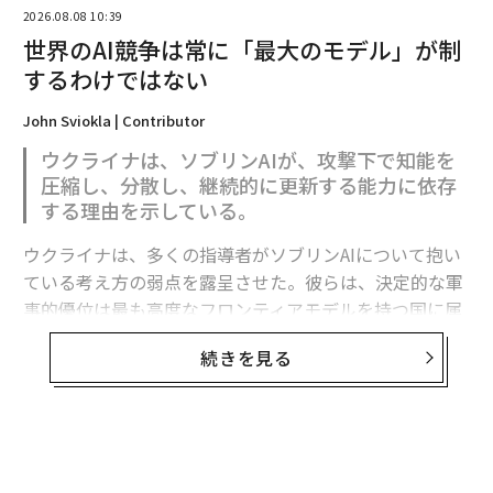
2026.08.08 10:39
世界のAI競争は常に「最大のモデル」が制
するわけではない
John Sviokla | Contributor
ウクライナは、ソブリンAIが、攻撃下で知能を
圧縮し、分散し、継続的に更新する能力に依存
する理由を示している。
ウクライナは、多くの指導者がソブリンAIについて抱い
ている考え方の弱点を露呈させた。彼らは、決定的な軍
翻訳・編集＝安藤清香
事的優位は最も高度なフロンティアモデルを持つ国に属
すると想定している。
続きを見る
2026年9月号発売中
フロンティア能力は極めて重要である。だがウクライナ
の経験が示すのは、それが軍事的優位の始まりにすぎ
ず、完成形ではないということだ。
最新号の購入はこちらから